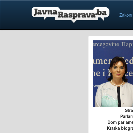
Zakoni
Str
Parla
Dom parlam
Kratka biogra