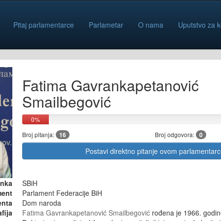
Pitaj parlamentarce
Parlametar
O nama
Uputstvo za k
Fatima Gavrankapetanović
Smailbegović
0%
Broj pitanja:
16
Broj odgovora:
0
Postavi direktno pitanje ovom parlamentar
anka
SBiH
ment
Parlament Federacije BiH
enta
Dom naroda
fija
Fatima Gavrankapetanović Smailbegović
rođena je 1966. godin