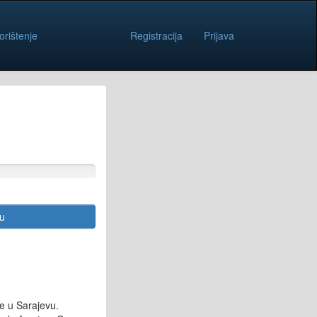
orištenje
Registracija
Prijava
cu
e u Sarajevu.