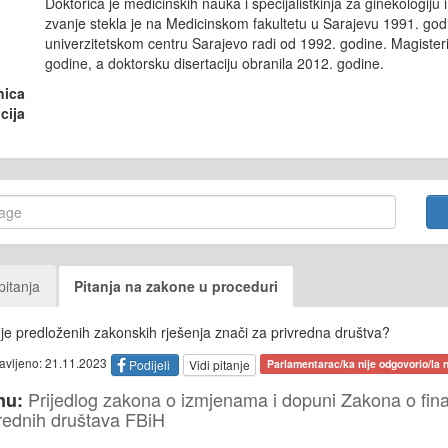
Doktorica je medicinskih nauka i specijalistkinja za ginekologiju
zvanje stekla je na Medicinskom fakultetu u Sarajevu 1991. god
univerzitetskom centru Sarajevo radi od 1992. godine. Magisterij
godine, a doktorsku disertaciju obranila 2012. godine.
nica
cija
pitanja
Pitanja na zakone u proceduri
e predloženih zakonskih rješenja znači za privredna društva?
tavljeno: 21.11.2023
Podijeli
Vidi pitanje
Parlamentarac/ka nije odgovorio/la n
Prijedlog zakona o izmjenama i dopuni Zakona o fina
nu:
vrednih društava FBiH