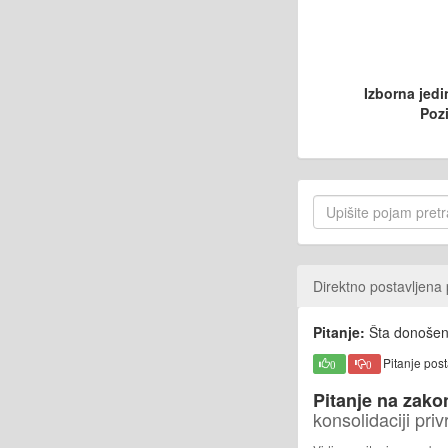
Izborna jedi
Pozi
Direktno postavljena 
Pitanje:
Šta donošenj
Pitanje pos
0
0
Pitanje na zako
konsolidaciji pri