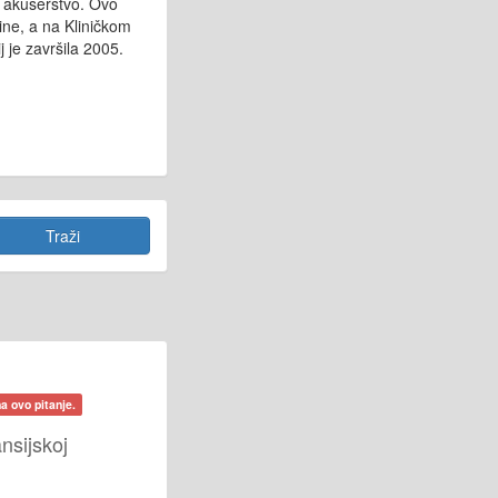
 i akušerstvo. Ovo
ine, a na Kliničkom
 je završila 2005.
a ovo pitanje.
nsijskoj