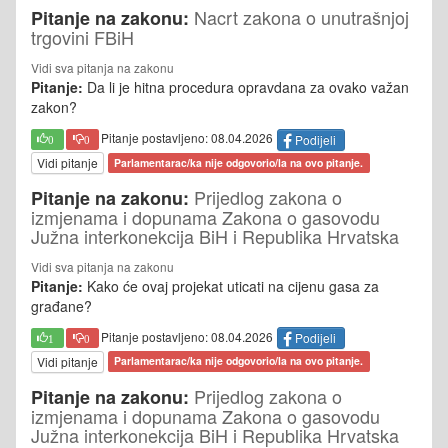
Nacrt zakona o unutrašnjoj
Pitanje na zakonu:
trgovini FBiH
Vidi sva pitanja na zakonu
Pitanje:
Da li je hitna procedura opravdana za ovako važan
zakon?
Pitanje postavljeno: 08.04.2026
Podijeli
0
0
Vidi pitanje
Parlamentarac/ka nije odgovorio/la na ovo pitanje.
Prijedlog zakona o
Pitanje na zakonu:
izmjenama i dopunama Zakona o gasovodu
Južna interkonekcija BiH i Republika Hrvatska
Vidi sva pitanja na zakonu
Pitanje:
Kako će ovaj projekat uticati na cijenu gasa za
građane?
Pitanje postavljeno: 08.04.2026
Podijeli
1
0
Vidi pitanje
Parlamentarac/ka nije odgovorio/la na ovo pitanje.
Prijedlog zakona o
Pitanje na zakonu:
izmjenama i dopunama Zakona o gasovodu
Južna interkonekcija BiH i Republika Hrvatska