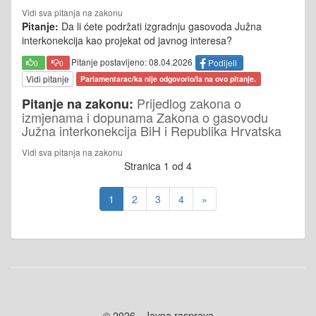
Vidi sva pitanja na zakonu
Pitanje:
Da li ćete podržati izgradnju gasovoda Južna
interkonekcija kao projekat od javnog interesa?
Pitanje postavljeno: 08.04.2026
Podijeli
0
0
Vidi pitanje
Parlamentarac/ka nije odgovorio/la na ovo pitanje.
Prijedlog zakona o
Pitanje na zakonu:
izmjenama i dopunama Zakona o gasovodu
Južna interkonekcija BiH i Republika Hrvatska
Vidi sva pitanja na zakonu
Stranica 1 od 4
1
2
3
4
»
© 2026 - Javna rasprava