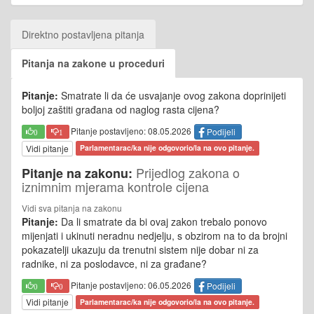
Direktno postavljena pitanja
Pitanja na zakone u proceduri
Pitanje:
Smatrate li da će usvajanje ovog zakona doprinijeti
boljoj zaštiti građana od naglog rasta cijena?
Pitanje postavljeno: 08.05.2026
Podijeli
0
1
Vidi pitanje
Parlamentarac/ka nije odgovorio/la na ovo pitanje.
Prijedlog zakona o
Pitanje na zakonu:
iznimnim mjerama kontrole cijena
Vidi sva pitanja na zakonu
Pitanje:
Da li smatrate da bi ovaj zakon trebalo ponovo
mijenjati i ukinuti neradnu nedjelju, s obzirom na to da brojni
pokazatelji ukazuju da trenutni sistem nije dobar ni za
radnike, ni za poslodavce, ni za građane?
Pitanje postavljeno: 06.05.2026
Podijeli
0
0
Vidi pitanje
Parlamentarac/ka nije odgovorio/la na ovo pitanje.