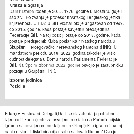
Kratka biografija
Damir Džeba
rođen je 30. 5. 1976. godine u Mostaru, gdje i
sad živi. Po zvanju je profesor hrvatskog i engleskog jezika i
književnosti. U HDZ-u BiH Mostar bio je angažovan od 1999.
do 2015. godine, kada postaje savjetnik predsjednika
Federacije BiH. Na toj poziciji ostaje do 2018. godine, kada
postaje predsjednik Kluba poslanika hrvatskog naroda u
Skupštini Hercegovačko-neretvanskog kantona (HNK). U
mandatnom periodu 2018–2022. godina također je vršio
dužnost delegata u Domu naroda Parlamenta Federacije
BiH. Na
Općim izborima 2022. godine
osvojio je zastupničku
poziciju u Skupštini HNK.
Izborna jedinica
Pozicija
Pitanje:
Poštovani Delegati,Da li se slažete da je potrebno
izjednačiti koeficijente za osvojenu medalju na Paraolimpijskim
igrama sa osvojenom medaljom na Olimpijskim igrama i na taj
način otkloniti diskriminaciju osoba sa invaliditetom? Ovo je