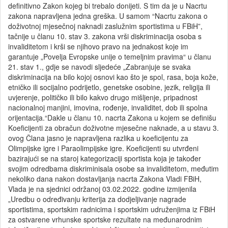
definitivno Zakon kojeg bi trebalo donijeti. S tim da je u Nacrtu
zakona napravljena jedna greška. U samom “Nacrtu zakona o
doživotnoj mjesečnoj naknadi zaslužnim sportistima u FBiH”,
tačnije u članu 10. stav 3. zakona vrši diskriminacija osoba s
invaliditetom i krši se njihovo pravo na jednakost koje im
garantuje „Povelja Evropske unije o temeljnim pravima“ u članu
21. stav 1., gdje se navodi sljedeće „Zabranjuje se svaka
diskriminacija na bilo kojoj osnovi kao što je spol, rasa, boja kože,
etničko ili socijalno podrijetlo, genetske osobine, jezik, religija ili
uvjerenje, političko ili bilo kakvo drugo mišljenje, pripadnost
nacionalnoj manjini, imovina, rođenje, invaliditet, dob ili spolna
orijentacija.“Dakle u članu 10. nacrta Zakona u kojem se definišu
Koeficijenti za obračun doživotne mjesečne naknade, a u stavu 3.
ovog Člana jasno je napravljena razlika u koeficijentu za
Olimpijske igre i Paraolimpijske igre. Koeficijenti su utvrđeni
bazirajući se na staroj kategorizaciji sportista koja je također
svojim odredbama diskriminisala osobe sa invaliditetom, međutim
nekoliko dana nakon dostavljanja nacrta Zakona Vladi FBiH,
Vlada je na sjednici održanoj 03.02.2022. godine izmijenila
„Uredbu o određivanju kriterija za dodjeljivanje nagrade
sportistima, sportskim radnicima i sportskim udruženjima iz FBiH
za ostvarene vrhunske sportske rezultate na međunarodnim