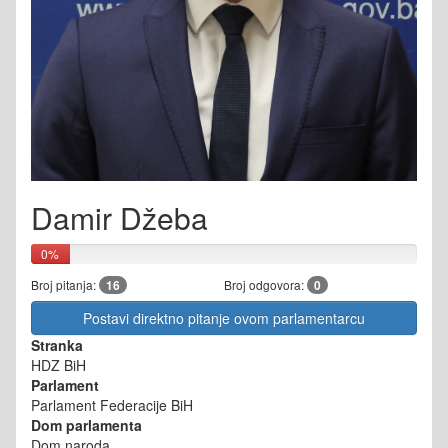
Damir Džeba
0%
Broj pitanja:
16
Broj odgovora:
0
Postavi direktno pitanje ovom parlamentarcu
Stranka
HDZ BiH
Parlament
Parlament Federacije BiH
Dom parlamenta
Dom naroda