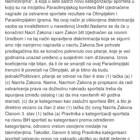
takmičenjima“, a koja u sebi sadrži novu kategorizaciju sportista u
kojoj su na inicijativu Paraolimpijskog komiteta BiH izjednačene
nagrade za ostvarene sportske rezultate na Olimpijskim i
Paraolimpijskim igrama. Na ovaj način je otklonjena diskriminacija
osoba sa invaliditetom u navedenoj Uredbi.Nadamo se da će u
konačnici Nacrt Zakona i sam Zakon biti izjednačen sa novom
Uredbom i na taj način ispravljena diskriminacija koja se sigurni
smo nije namjerno napravila u nacrtu Zakona.Sve pohvale
predlagačima što se konačno pokrenulo ovo pitanje, koje je već
godinama unazad uređeno u susjednim nam državama. Iznos
koeficijenta nije bitan, da li će se smanjiti na ovaj Paraolimpijski
trenutni ili povećati na Olimpijski, ali je bitno da budu
jednaki!Poštovani, pitanje se odnosi na član 6 stav (1) tačka (a) i
(c) Nacrta Zakona. Naime, Nacrtom Zakona je propisano da radi
ostvarivanja prava na doživotnu naknadu sportista treba da
ispunjava između ostalog i (a) da ima navršenih 40 godina
starosti, (c) da je kategorisan kao zaslužni sportista BiH, a što je
direktno vezano za član 2 stav (1) tačka (b) ovog Nacrta Zakona.
Članom 3. stav (1) tačka (a) Pravilnika o kategorizaciji sportista
na nivou BiH sportisti su kategorisani prema određenim
kategorijama, odnosno vrstom osvojene medalje na
takmičenjima. Također, članom 6 istog Pravilnika kategorisani
sportisti ostvaruju pravo na naknadu ukoliko su dobili rješenje o