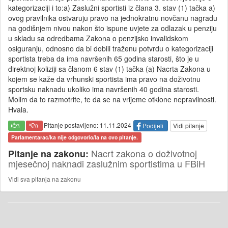
kategorizaciji i to:a) Zaslužni sportisti iz člana 3. stav (1) tačka a)
ovog pravilnika ostvaruju pravo na jednokratnu novčanu nagradu
na godišnjem nivou nakon što ispune uvjete za odlazak u penziju
u skladu sa odredbama Zakona o penzijsko invalidskom
osiguranju, odnosno da bi dobili traženu potvrdu o kategorizaciji
sportista treba da ima navršenih 65 godina starosti, što je u
direktnoj koliziji sa članom 6 stav (1) tačka (a) Nacrta Zakona u
kojem se kaže da vrhunski sportista ima pravo na doživotnu
sportsku naknadu ukoliko ima navršenih 40 godina starosti.
Molim da to razmotrite, te da se na vrijeme otklone nepravilnosti.
Hvala.
Pitanje postavljeno: 11.11.2024
Podijeli
Vidi pitanje
3
0
Parlamentarac/ka nije odgovorio/la na ovo pitanje.
Nacrt zakona o doživotnoj
Pitanje na zakonu:
mjesečnoj naknadi zaslužnim sportistima u FBiH
Vidi sva pitanja na zakonu