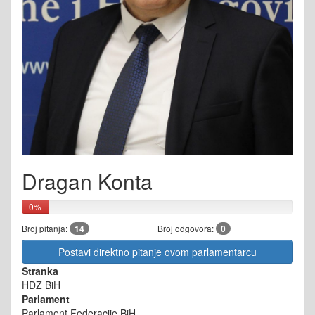
Dragan Konta
0%
Broj pitanja:
14
Broj odgovora:
0
Postavi direktno pitanje ovom parlamentarcu
Stranka
HDZ BiH
Parlament
Parlament Federacije BiH