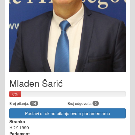
Mladen Šarić
0%
Broj pitanja:
14
Broj odgovora:
0
Postavi direktno pitanje ovom parlamentarcu
Stranka
HDZ 1990
Parlament