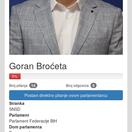
Goran Broćeta
0%
Broj pitanja:
14
Broj odgovora:
0
Postavi direktno pitanje ovom parlamentarcu
Stranka
SNSD
Parlament
Parlament Federacije BiH
Dom parlamenta