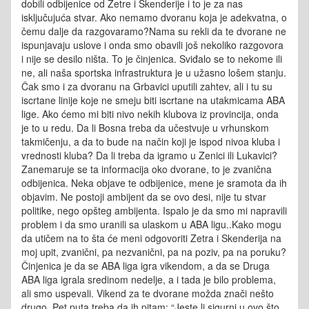
dobili odbijenice od Zetre i Skenderije i to je za nas
isključujuća stvar. Ako nemamo dvoranu koja je adekvatna, o
čemu dalje da razgovaramo?Nama su rekli da te dvorane ne
ispunjavaju uslove i onda smo obavili još nekoliko razgovora
i nije se desilo ništa. To je činjenica. Sviđalo se to nekome ili
ne, ali naša sportska infrastruktura je u užasno lošem stanju.
Čak smo i za dvoranu na Grbavici uputili zahtev, ali i tu su
iscrtane linije koje ne smeju biti iscrtane na utakmicama ABA
lige. Ako ćemo mi biti nivo nekih klubova iz provincija, onda
je to u redu. Da li Bosna treba da učestvuje u vrhunskom
takmičenju, a da to bude na način koji je ispod nivoa kluba i
vrednosti kluba? Da li treba da igramo u Zenici ili Lukavici?
Zanemaruje se ta informacija oko dvorane, to je zvanična
odbijenica. Neka objave te odbijenice, mene je sramota da ih
objavim. Ne postoji ambijent da se ovo desi, nije tu stvar
politike, nego opšteg ambijenta. Ispalo je da smo mi napravili
problem i da smo uranili sa ulaskom u ABA ligu..Kako mogu
da utičem na to šta će meni odgovoriti Zetra i Skenderija na
moj upit, zvanični, pa nezvanični, pa na poziv, pa na poruku?
Činjenica je da se ABA liga igra vikendom, a da se Druga
ABA liga igrala sredinom nedelje, a i tada je bilo problema,
ali smo uspevali. Vikend za te dvorane možda znači nešto
drugo. Pet puta treba da ih pitam: “Jeste li sigurni u ovo što