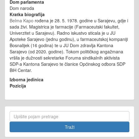
Dom parlamenta
Dom naroda
Kratka biografija
Belma Kapo
rođena je 28. 5. 1978. godine u Sarajevu, gdje i
sada živi. Magistrica je farmacije (Farmaceutski fakultet,
Univerzitet u Sarajevu). Radno iskustvo sticala je u JU
Apoteke Sarajevo (jednu godinu), u farmaceutskoj kompaniji
Bosnalijek (16 godina) te u JU Dom zdravlja Kantona
Sarajevo (od 2020. godine). Tokom političkog angažmana
vršila je dužnosti sekretarke Foruma sindikalnih aktivista
SDP-a Kantona Sarajevo te članice Općinskog odbora SDP
BiH Centar.
Izborna jedinica
Pozicija