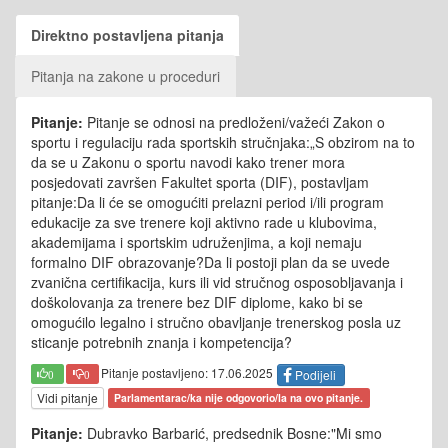
Direktno postavljena pitanja
Pitanja na zakone u proceduri
Pitanje:
Pitanje se odnosi na predloženi/važeći Zakon o
sportu i regulaciju rada sportskih stručnjaka:„S obzirom na to
da se u Zakonu o sportu navodi kako trener mora
posjedovati završen Fakultet sporta (DIF), postavljam
pitanje:Da li će se omogućiti prelazni period i/ili program
edukacije za sve trenere koji aktivno rade u klubovima,
akademijama i sportskim udruženjima, a koji nemaju
formalno DIF obrazovanje?Da li postoji plan da se uvede
zvanična certifikacija, kurs ili vid stručnog osposobljavanja i
doškolovanja za trenere bez DIF diplome, kako bi se
omogućilo legalno i stručno obavljanje trenerskog posla uz
sticanje potrebnih znanja i kompetencija?
Pitanje postavljeno: 17.06.2025
Podijeli
0
0
Vidi pitanje
Parlamentarac/ka nije odgovorio/la na ovo pitanje.
Pitanje:
Dubravko Barbarić, predsednik Bosne:"Mi smo