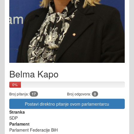
Belma Kapo
0%
Broj pitanja:
17
Broj odgovora:
0
Postavi direktno pitanje ovom parlamentarcu
Stranka
SDP
Parlament
Parlament Federacije BiH