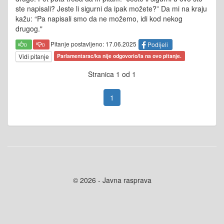
ste napisali? Jeste li sigurni da ipak možete?” Da mi na kraju
kažu: “Pa napisali smo da ne možemo, idi kod nekog
drugog."
Pitanje postavljeno: 17.06.2025
Podijeli
0
0
Vidi pitanje
Parlamentarac/ka nije odgovorio/la na ovo pitanje.
Stranica 1 od 1
1
© 2026 - Javna rasprava