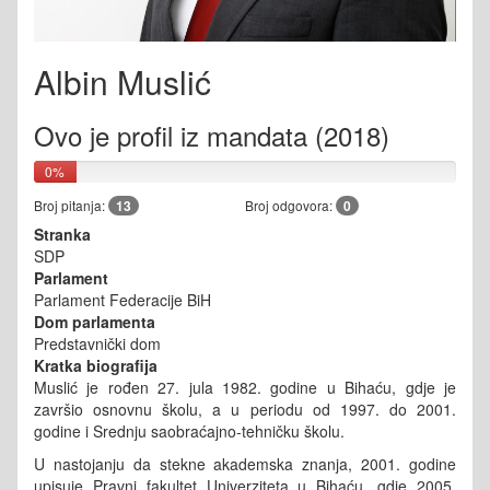
Albin Muslić
Ovo je profil iz mandata (2018)
0%
Broj pitanja:
13
Broj odgovora:
0
Stranka
SDP
Parlament
Parlament Federacije BiH
Dom parlamenta
Predstavnički dom
Kratka biografija
Muslić je rođen 27. jula 1982. godine u Bihaću, gdje je
završio osnovnu školu, a u periodu od 1997. do 2001.
godine i Srednju saobraćajno-tehničku školu.
U nastojanju da stekne akademska znanja, 2001. godine
upisuje Pravni fakultet Univerziteta u Bihaću, gdje 2005.