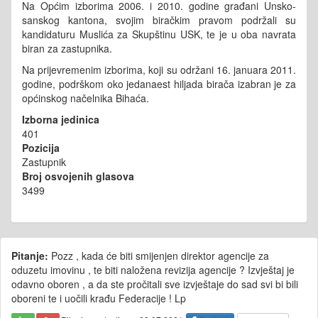
Na Općim izborima 2006. i 2010. godine građani Unsko-
sanskog kantona, svojim biračkim pravom podržali su
kandidaturu Muslića za Skupštinu USK, te je u oba navrata
biran za zastupnika.
Na prijevremenim izborima, koji su održani 16. januara 2011.
godine, podrškom oko jedanaest hiljada birača izabran je za
općinskog načelnika Bihaća.
Izborna jedinica
401
Pozicija
Zastupnik
Broj osvojenih glasova
3499
Pitanje:
Pozz , kada će biti smijenjen direktor agencije za
oduzetu imovinu , te biti naložena revizija agencije ? Izvještaj je
odavno oboren , a da ste pročitali sve izvještaje do sad svi bi bili
oboreni te i uočili krađu Federacije ! Lp