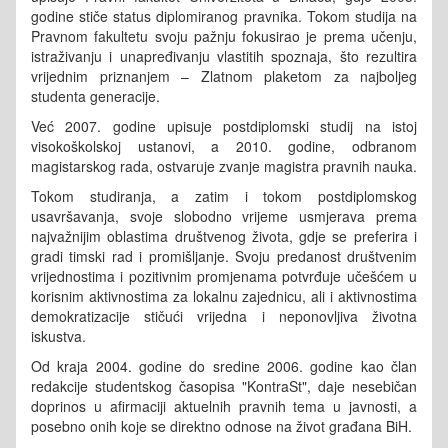
godine stiče status diplomiranog pravnika. Tokom studija na
Pravnom fakultetu svoju pažnju fokusirao je prema učenju,
istraživanju i unapređivanju vlastitih spoznaja, što rezultira
vrijednim priznanjem – Zlatnom plaketom za najboljeg
studenta generacije.
Već 2007. godine upisuje postdiplomski studij na istoj
visokoškolskoj ustanovi, a 2010. godine, odbranom
magistarskog rada, ostvaruje zvanje magistra pravnih nauka.
Tokom studiranja, a zatim i tokom postdiplomskog
usavršavanja, svoje slobodno vrijeme usmjerava prema
najvažnijim oblastima društvenog života, gdje se preferira i
gradi timski rad i promišljanje. Svoju predanost društvenim
vrijednostima i pozitivnim promjenama potvrđuje učešćem u
korisnim aktivnostima za lokalnu zajednicu, ali i aktivnostima
demokratizacije stičući vrijedna i neponovljiva životna
iskustva.
Od kraja 2004. godine do sredine 2006. godine kao član
redakcije studentskog časopisa "KontraSt", daje nesebičan
doprinos u afirmaciji aktuelnih pravnih tema u javnosti, a
posebno onih koje se direktno odnose na život građana BiH.