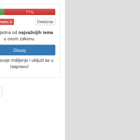
71%
Detaljnije
Protiv: 5
 jedna od
najvažnijih tema
u ovom zakonu.
Glasaj
svoje mišljenje i uključi se u
raspravu!