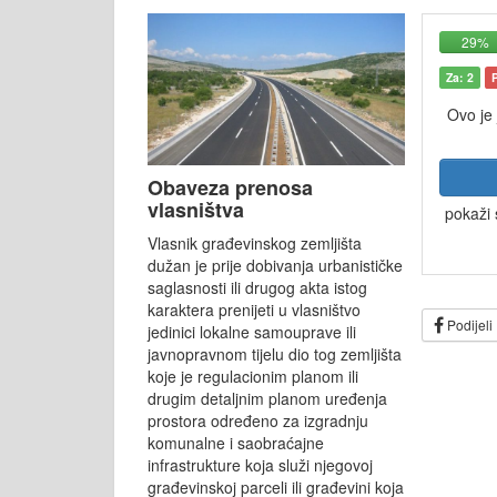
29%
Za: 2
Ovo je
Obaveza prenosa
vlasništva
pokaži 
Vlasnik građevinskog zemljišta
dužan je prije dobivanja urbanističke
saglasnosti ili drugog akta istog
karaktera prenijeti u vlasništvo
Podijeli
jedinici lokalne samouprave ili
javnopravnom tijelu dio tog zemljišta
koje je regulacionim planom ili
drugim detaljnim planom uređenja
prostora određeno za izgradnju
komunalne i saobraćajne
infrastrukture koja služi njegovoj
građevinskoj parceli ili građevini koja