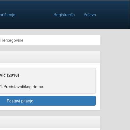
orištenje
Registracija
Prijava
i Hercegovine
vić (2018)
ći Predstavničkog doma
Postavi pitanje