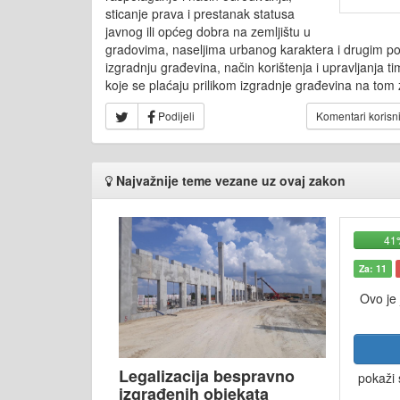
sticanje prava i prestanak statusa
javnog ili općeg dobra na zemljištu u
gradovima, naseljima urbanog karaktera i drugim p
izgradnju građevina, način korištenja i upravljanja t
koje se plaćaju prilikom izgradnje građevina na tom 
Podijeli
Komentari korisn
Najvažnije teme vezane uz ovaj zakon
41
Za: 11
Ovo je
Legalizacija bespravno
pokaži 
izgrađenih objekata