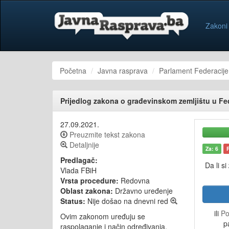
Zakoni
Početna
Javna rasprava
Parlament Federacije
Prijedlog zakona o građevinskom zemljištu u Fe
27.09.2021.
Preuzmite tekst zakona
Detaljnije
Za: 6
Predlagač:
Da li si
Vlada FBiH
Vrsta procedure:
Redovna
Oblast zakona:
Državno uređenje
Status:
Nije došao na dnevni red
ili
Po
Ovim zakonom uređuju se
p
raspolaganje i način određivanja,