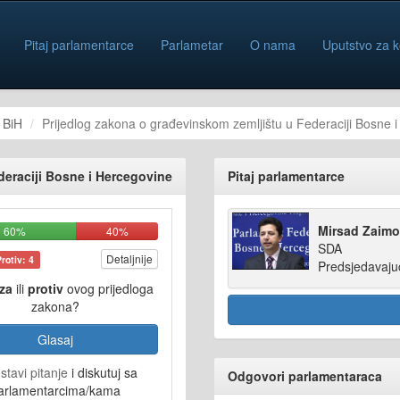
Pitaj parlamentarce
Parlametar
O nama
Uputstvo za k
 BiH
Prijedlog zakona o građevinskom zemljištu u Federaciji Bosne 
deraciji Bosne i Hercegovine
Pitaj parlamentarce
Mirsad Zaimo
60%
40%
SDA
Detaljnije
Protiv: 4
Predsjedavaju
za
ili
protiv
ovog prijedloga
zakona?
Glasaj
stavi pitanje
i diskutuj sa
Odgovori parlamentaraca
arlamentarcima/kama