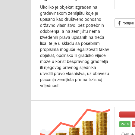
Ukoliko je objekat izgrađen na
građevinskom zemljištu koje je
upisano kao društveno odnosno
Podijeli
državno vlasništvo, bez potrebnih
odobrenja, a na zemljištu nema
izvedenih prava upisanih na treća
lica, te je u skladu sa posebnim
propisima moguće legalizovati takav
objekat, općinsko ili gradsko vijeće
može u korist bespravnog graditelja
ili njegovog pravnog sljednika
utvrditi pravo vlasništva, uz obavezu
plaćanja zemljišta prema tržišnoj
vrijednosti.
Za: 0
Ovo je