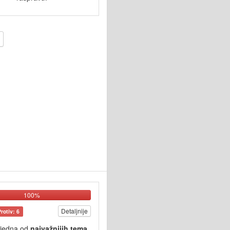
100%
Detaljnije
Protiv: 6
 jedna od
najvažnijih tema