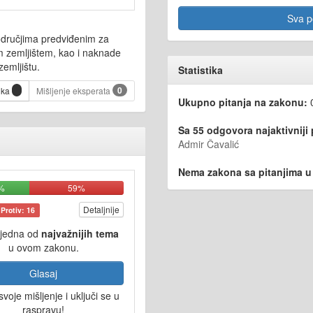
Sva po
odručjima predviđenim za
im zemljištem, kao i naknade
zemljištu.
Statistika
0
ika
Mišljenje eksperata
Ukupno pitanja na zakonu:
Sa 55 odgovora najaktivniji
Admir Čavalić
Nema zakona sa pitanjima u i
%
59%
Detaljnije
Protiv: 16
 jedna od
najvažnijih tema
u ovom zakonu.
Glasaj
svoje mišljenje i uključi se u
raspravu!