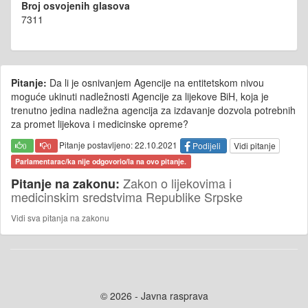
Broj osvojenih glasova
7311
Pitanje:
Da li je osnivanjem Agencije na entitetskom nivou
moguće ukinuti nadležnosti Agencije za lijekove BiH, koja je
trenutno jedina nadležna agencija za izdavanje dozvola potrebnih
za promet lijekova i medicinske opreme?
Pitanje postavljeno: 22.10.2021
Podijeli
Vidi pitanje
0
0
Parlamentarac/ka nije odgovorio/la na ovo pitanje.
Zakon o lijekovima i
Pitanje na zakonu:
medicinskim sredstvima Republike Srpske
Vidi sva pitanja na zakonu
© 2026 - Javna rasprava