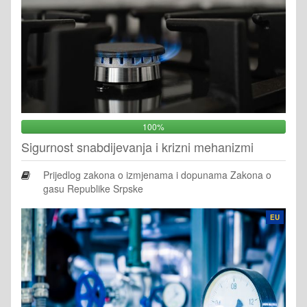
100%
Sigurnost snabdijevanja i krizni mehanizmi
Prijedlog zakona o izmjenama i dopunama Zakona o
gasu Republike Srpske
EU