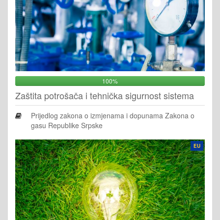
100%
Zaštita potrošača i tehnička sigurnost sistema
Prijedlog zakona o izmjenama i dopunama Zakona o
gasu Republike Srpske
EU