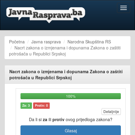
Toggl
naviga
Početna
Javna rasprava
Narodna Skupština RS
Nacrt zakona o izmjenama i dopunama Zakona o zaštiti
potrošača u Republici Srpskoj
Nacrt zakona o izmjenama i dopunama Zakona o zaštiti
potrošača u Republici Srpskoj
100%
Za: 3
Protiv: 0
Detaljnije
Da li si
za
ili
protiv
ovog prijedloga zakona?
Glasaj