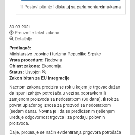
ili
Postavi pitanje
i diskutuj sa parlamentarcima/kama
30.03.2021.
Preuzmite tekst zakona
Detaljnije
Predlagač:
Ministarstvo trgovine i turizma Republike Srpske
Vrsta procedure:
Redovna
Oblast zakona:
Ekonomija
Status:
Usvojen
Zakon bitan za EU integracije
Nacrtom zakona precizira se rok u kojem je trgovac dužan
da ispuni zahtjev potrošača u vezi sa popravkom ili
zamjenom proizvoda sa nedostatkom (30 dana), ili rok za
povrat uplaćenog iznosa za proizvod sa nedostatkom
(sedam dana). Novina je i da se predloženim rješenjem
uređuje odgovornost trgovca i za prodaju polovnih
proizvoda.
Dalje, propisuje se način evidentiranja prigovora potrošača