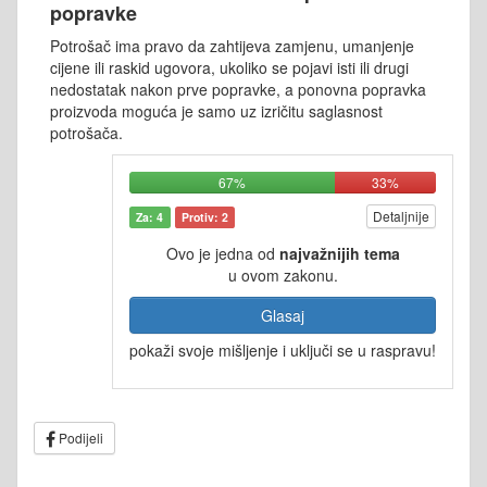
popravke
Potrošač ima pravo da zahtijeva zamjenu, umanjenje
cijene ili raskid ugovora, ukoliko se pojavi isti ili drugi
nedostatak nakon prve popravke, a ponovna popravka
proizvoda moguća je samo uz izričitu saglasnost
potrošača.
67%
33%
Detaljnije
Za: 4
Protiv: 2
Ovo je jedna od
najvažnijih tema
u ovom zakonu.
Glasaj
pokaži svoje mišljenje i uključi se u raspravu!
Podijeli