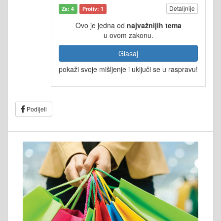
Detaljnije
Za: 4
Protiv: 1
Ovo je jedna od
najvažnijih tema
u ovom zakonu.
Glasaj
pokaži svoje mišljenje i uključi se u raspravu!
Podijeli