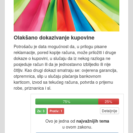
Olakšano dokazivanje kupovine
Potrošaču je data mogućnost da, u prilogu pisane
reklamacije, pored kopije računa, može priložiti i druge
dokaze o kupovini, u slučaju da iz nekog razloga ne
posjeduje račun ili da je jednostavno izblijedio ili nije
čitljiv. Kao drugi dokazi smatraju se: ovjerena garancija,
otpremnica, slip u slučaju plaćanja bankovnom
karticom, izvod sa tekućeg računa, potvrda o prijemu
robe, priznanica i sl.
75%
25%
Detaljnije
Za: 3
Protiv: 1
Ovo je jedna od
najvažnijih tema
u ovom zakonu.