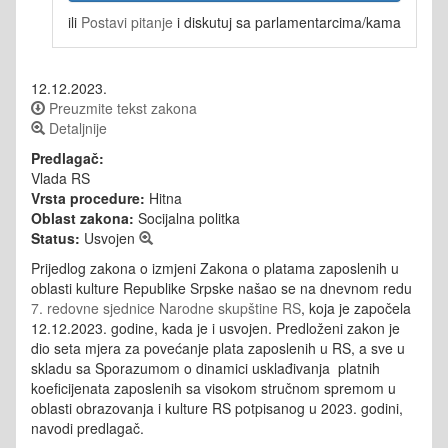
ili
Postavi pitanje
i diskutuj sa parlamentarcima/kama
12.12.2023.
Preuzmite tekst zakona
Detaljnije
Predlagač:
Vlada RS
Vrsta procedure:
Hitna
Oblast zakona:
Socijalna politka
Status:
Usvojen
Prijedlog zakona o izmjeni Zakona o platama zaposlenih u
oblasti kulture Republike Srpske našao se na dnevnom redu
7. redovne sjednice Narodne skupštine RS
, koja je započela
12.12.2023. godine, kada je i usvojen. Predloženi zakon je
dio seta mjera za povećanje plata zaposlenih u RS, a sve u
skladu sa Sporazumom o dinamici usklađivanja platnih
koeficijenata zaposlenih sa visokom stručnom spremom u
oblasti obrazovanja i kulture RS potpisanog u 2023. godini,
navodi predlagač.