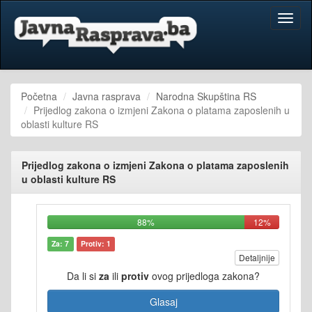
Toggl
naviga
Početna
Javna rasprava
Narodna Skupština RS
Prijedlog zakona o izmjeni Zakona o platama zaposlenih u
oblasti kulture RS
Prijedlog zakona o izmjeni Zakona o platama zaposlenih
u oblasti kulture RS
88%
12%
Za: 7
Protiv: 1
Detaljnije
Da li si
za
ili
protiv
ovog prijedloga zakona?
Glasaj