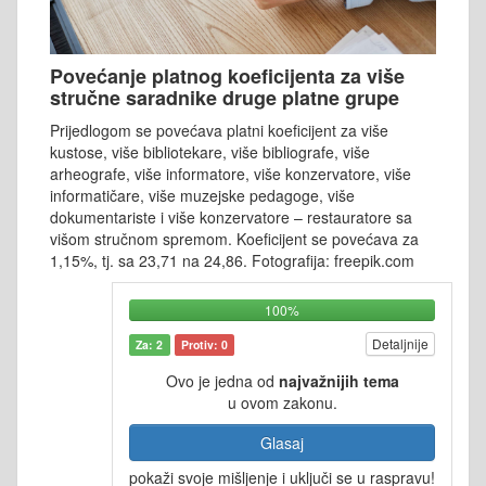
Povećanje platnog koeficijenta za više
stručne saradnike druge platne grupe
Prijedlogom se povećava platni koeficijent za više
kustose, više bibliotekare, više bibliografe, više
arheografe, više informatore, više konzervatore, više
informatičare, više muzejske pedagoge, više
dokumentariste i više konzervatore – restauratore sa
višom stručnom spremom. Koeficijent se povećava za
1,15%, tj. sa 23,71 na 24,86. Fotografija: freepik.com
100%
Detaljnije
Za: 2
Protiv: 0
Ovo je jedna od
najvažnijih tema
u ovom zakonu.
Glasaj
pokaži svoje mišljenje i uključi se u raspravu!