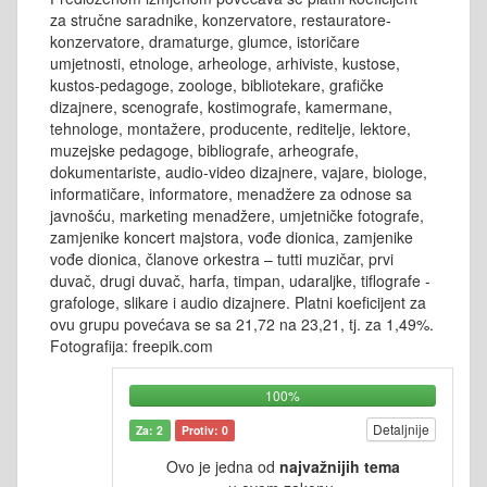
za stručne saradnike, konzervatore, restauratore-
konzervatore, dramaturge, glumce, istoričare
umjetnosti, etnologe, arheologe, arhiviste, kustose,
kustos-pedagoge, zoologe, bibliotekare, grafičke
dizajnere, scenografe, kostimografe, kamermane,
tehnologe, montažere, producente, reditelje, lektore,
muzejske pedagoge, bibliografe, arheografe,
dokumentariste, audio-video dizajnere, vajare, biologe,
informatičare, informatore, menadžere za odnose sa
javnošću, marketing menadžere, umjetničke fotografe,
zamjenike koncert majstora, vođe dionica, zamjenike
vođe dionica, članove orkestra – tutti muzičar, prvi
duvač, drugi duvač, harfa, timpan, udaraljke, tiflografe -
grafologe, slikare i audio dizajnere. Platni koeficijent za
ovu grupu povećava se sa 21,72 na 23,21, tj. za 1,49%.
Fotografija: freepik.com
100%
Detaljnije
Za: 2
Protiv: 0
Ovo je jedna od
najvažnijih tema