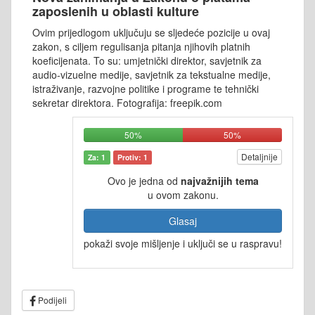
zaposlenih u oblasti kulture
Ovim prijedlogom uključuju se sljedeće pozicije u ovaj
zakon, s ciljem regulisanja pitanja njihovih platnih
koeficijenata. To su: umjetnički direktor, savjetnik za
audio-vizuelne medije, savjetnik za tekstualne medije,
istraživanje, razvojne politike i programe te tehnički
sekretar direktora. Fotografija: freepik.com
50%
50%
Detaljnije
Za: 1
Protiv: 1
Ovo je jedna od
najvažnijih tema
u ovom zakonu.
Glasaj
pokaži svoje mišljenje i uključi se u raspravu!
Podijeli