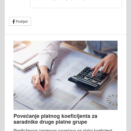
Podijeli
Povećanje platnog koeficijenta za
saradnike druge platne grupe
Predloženom izmjenom povećava se platni koeficijent