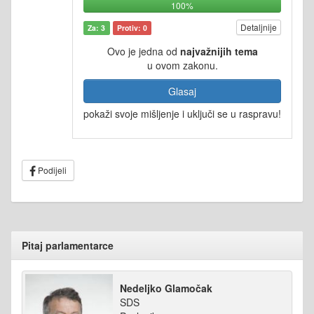
100%
Detaljnije
Za: 3
Protiv: 0
Ovo je jedna od
najvažnijih tema
u ovom zakonu.
Glasaj
pokaži svoje mišljenje i uključi se u raspravu!
Podijeli
Pitaj parlamentarce
Nedeljko Glamočak
SDS