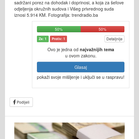
sadržani porez na dohodak i doprinosi, a koja za šefove
odjeljenja okružnih sudova i Višeg privrednog suda
iznosi 5.914 KM. Fotografija: trendradio.ba
50%
50%
Detaljnije
Za: 1
Protiv: 1
Ovo je jedna od
najvažnijih tema
u ovom zakonu.
Glasaj
pokaži svoje mišljenje i uključi se u raspravu!
Podijeli