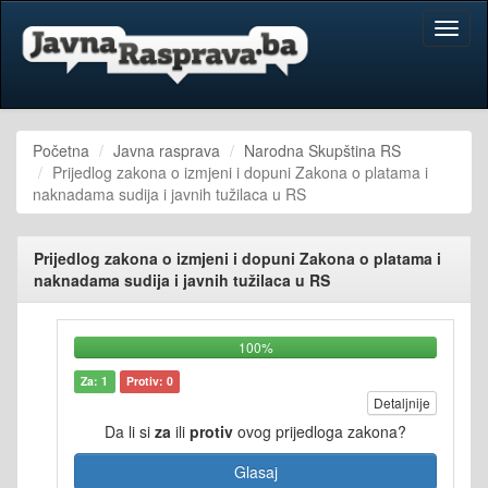
Toggl
naviga
Početna
Javna rasprava
Narodna Skupština RS
Prijedlog zakona o izmjeni i dopuni Zakona o platama i
naknadama sudija i javnih tužilaca u RS
Prijedlog zakona o izmjeni i dopuni Zakona o platama i
naknadama sudija i javnih tužilaca u RS
100%
Za: 1
Protiv: 0
Detaljnije
Da li si
za
ili
protiv
ovog prijedloga zakona?
Glasaj