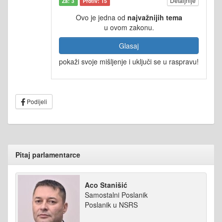
Detaljnije
Za: 3
Protiv: 15
Ovo je jedna od
najvažnijih tema
u ovom zakonu.
Glasaj
pokaži svoje mišljenje i uključi se u raspravu!
Podijeli
Pitaj parlamentarce
Aco Stanišić
Samostalni Poslanik
Poslanik u NSRS