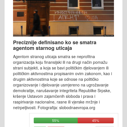
Preciznije definisano ko se smatra
agentom starnog uticaja
Agentom stranog uticaja smatra se neprofitna
organizacija koju finansijski ili na drugi način pomažu
strani subjekti, a koja se bavi političkim djelovanjem ili
političkim aktivnostima propisanim ovim zakonom, kao i
drugim aktivnostima koje se odnose na političko
organizovanje i djelovanje usmjereno na ugrožavanje
demokratije, narušavanje integriteta Republike Srpske,
kršenje Ustavom zajamčenih sloboda i prava i
raspirivanje nacionalne, rasne ili vjerske mržnje i
netrpeljivosti. Fotografija: slobodnaevropa.org
55%
45%