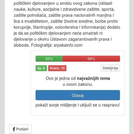
političkim djelovanjem u smislu ovog zakona (oblasti
nauke, kulture, socijalne i zdravstvene zaštite, sporta,
zaštite potrošača, zaštite prava nacionalnih manjina i
lica s invaliditetom, zaštite životne sredine, borbe protiv
korupcije, filantropije, volonterstva i informisanja) dodato
je da se političkim djelovanjem neće smatrati ni
djelovanje u okviru Ustavom zagarantovanih prava i
sloboda. Fotografija: srpskainfo.com
32%
68%
Detaljnije
Za: 6
Protiv: 13
Ovo je jedna od
najvažnijih tema
u ovom zakonu.
Glasaj
pokaži svoje mišljenje i uključi se u raspravu!
Podijeli