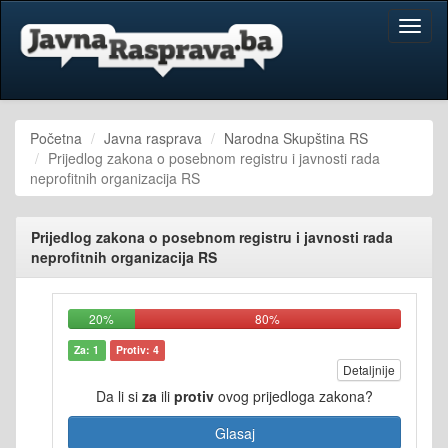
Toggl
naviga
Početna
Javna rasprava
Narodna Skupština RS
Prijedlog zakona o posebnom registru i javnosti rada
neprofitnih organizacija RS
Prijedlog zakona o posebnom registru i javnosti rada
neprofitnih organizacija RS
20%
80%
Za: 1
Protiv: 4
Detaljnije
Da li si
za
ili
protiv
ovog prijedloga zakona?
Glasaj