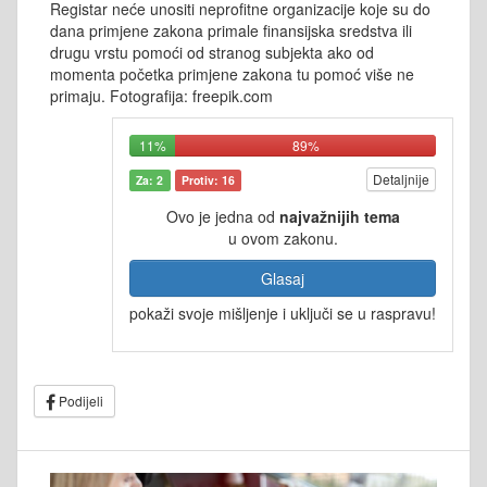
Registar neće unositi neprofitne organizacije koje su do
dana primjene zakona primale finansijska sredstva ili
drugu vrstu pomoći od stranog subjekta ako od
momenta početka primjene zakona tu pomoć više ne
primaju. Fotografija: freepik.com
11%
89%
Detaljnije
Za: 2
Protiv: 16
Ovo je jedna od
najvažnijih tema
u ovom zakonu.
Glasaj
pokaži svoje mišljenje i uključi se u raspravu!
Podijeli