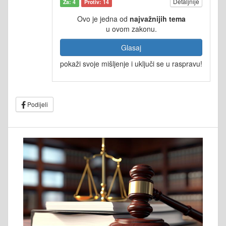
Detaljnije
Za: 4
Protiv: 14
Ovo je jedna od
najvažnijih tema
u ovom zakonu.
Glasaj
pokaži svoje mišljenje i uključi se u raspravu!
Podijeli