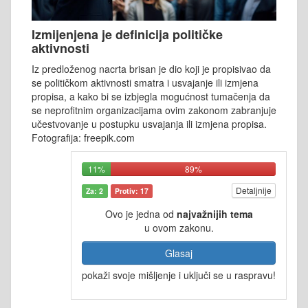
Izmijenjena je definicija političke
aktivnosti
Iz predloženog nacrta brisan je dio koji je propisivao da
se političkom aktivnosti smatra i usvajanje ili izmjena
propisa, a kako bi se izbjegla mogućnost tumačenja da
se neprofitnim organizacijama ovim zakonom zabranjuje
učestvovanje u postupku usvajanja ili izmjena propisa.
Fotografija: freepik.com
11%
89%
Detaljnije
Za: 2
Protiv: 17
Ovo je jedna od
najvažnijih tema
u ovom zakonu.
Glasaj
pokaži svoje mišljenje i uključi se u raspravu!