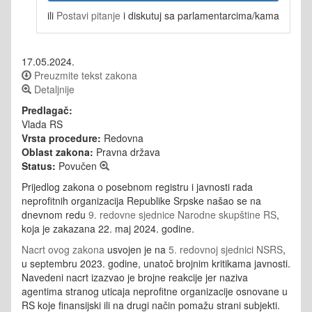
ili
Postavi pitanje
i diskutuj sa parlamentarcima/kama
17.05.2024.
Preuzmite tekst zakona
Detaljnije
Predlagač:
Vlada RS
Vrsta procedure:
Redovna
Oblast zakona:
Pravna država
Status:
Povučen
Prijedlog zakona o posebnom registru i javnosti rada
neprofitnih organizacija Republike Srpske našao se na
dnevnom redu
9. redovne sjednice Narodne skupštine RS
,
koja je zakazana 22. maj 2024. godine.
Nacrt ovog zakona
usvojen je na
5. redovnoj sjednici NSRS
,
u septembru 2023. godine, unatoč brojnim kritikama javnosti.
Navedeni nacrt izazvao je brojne reakcije jer naziva
agentima stranog uticaja
neprofitne organizacije osnovane u
RS koje finansijski ili na drugi način pomažu strani subjekti.