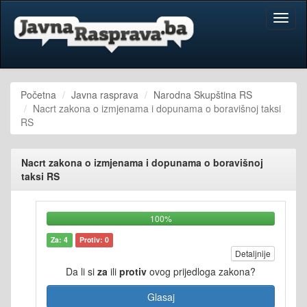
Toggl
naviga
Početna
Javna rasprava
Narodna Skupština RS
Nacrt zakona o izmjenama i dopunama o boravišnoj taksi
RS
Nacrt zakona o izmjenama i dopunama o boravišnoj
taksi RS
100%
Za: 4
Protiv: 0
Detaljnije
Da li si
za
ili
protiv
ovog prijedloga zakona?
Glasaj