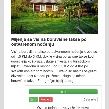
Mijenja se visina boravišne takse po
ostvarenom noćenju
Visina boravišne takse po ostvarenom noćenju kreće se
od 1,5 KM do 3 KM, dok je visina boravišne takse kod
ugostitelja koji pruža usluge smještaja u turističkom
mjestu utvrđena u rasponu od 3,5 KM do 4 KM po
svakom ostvarenom noćenju. Ovako se nastoji osigurati
ekvivalentnost između pruženih usluga i plaćene
boravišne takse. Fotografija: bijeljina.org
100%
Detaljnije
Za: 1
Protiv: 0
Ovo je jedna od
najvažnijih tema