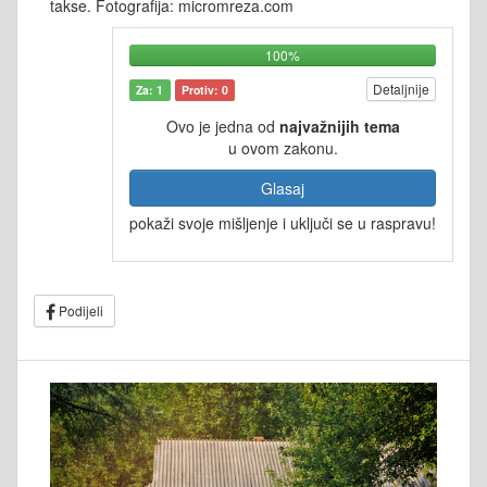
takse. Fotografija: micromreza.com
100%
Detaljnije
Za: 1
Protiv: 0
Ovo je jedna od
najvažnijih tema
u ovom zakonu.
Glasaj
pokaži svoje mišljenje i uključi se u raspravu!
Podijeli