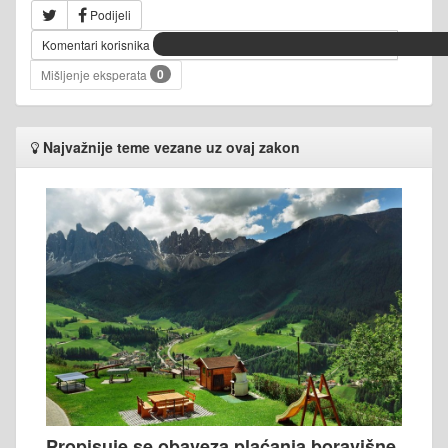
Podijeli
Komentari korisnika
0
Mišljenje eksperata
Najvažnije teme vezane uz ovaj zakon
Propisuje se obaveza plaćanja boravišne