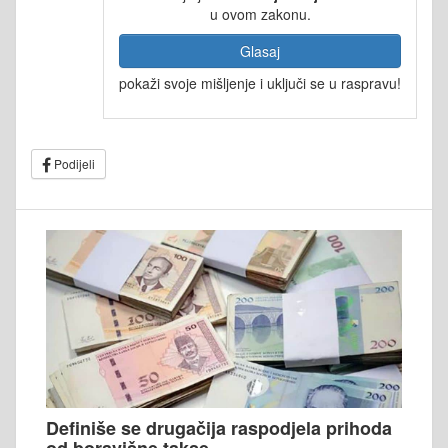
u ovom zakonu.
Glasaj
pokaži svoje mišljenje i uključi se u raspravu!
Podijeli
Definiše se drugačija raspodjela prihoda
od boravišne takse