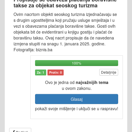
takse za objekat seoskog turizma
Ovim nacrtom objekti seoskog turizma izjednačavaju se
s drugim ugostiteljima koji pružaju usluge smještaja i u
vezi s obavezama plaćanja boravišne takse. Gosti ovih
objekata bit će evidentirani u knjigu gostiju i plaćat će
boravišnu taksu. Ovaj nacrt propisuje da će navedena
izmjena stupiti na snagu 1. januara 2025. godine.
Fotografija: biznis.ba
100%
Detaljnije
Za: 1
Protiv: 0
Ovo je jedna od
najvažnijih tema
u ovom zakonu.
Glasaj
pokaži svoje mišljenje i uključi se u raspravu!