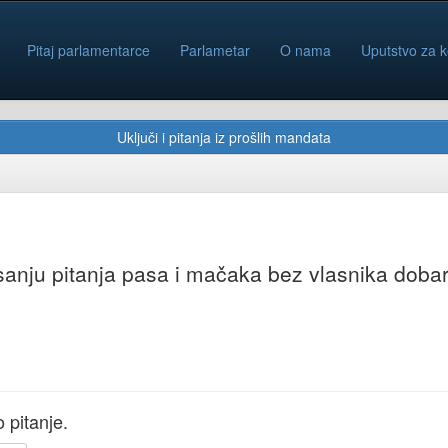
Pitaj parlamentarce
Parlametar
O nama
Uputstvo za k
Uključi i pitanja iz prošlih mandata
sanju pitanja pasa i mačaka bez vlasnika dobar
 pitanje.