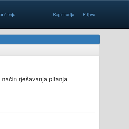
orištenje
Registracija
Prijava
 način rješavanja pitanja