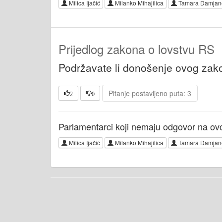
Milica Ijačić
Milanko Mihajilica
Tamara Damjan
Prijedlog zakona o lovstvu RS
Podržavate li donošenje ovog zak
Pitanje postavljeno puta: 3
2
0
Parlamentarci koji nemaju odgovor na ovo
Milica Ijačić
Milanko Mihajilica
Tamara Damjan