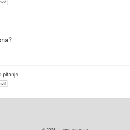
ović
ona?
 pitanje.
ović
© 2026 - Javna rasprava