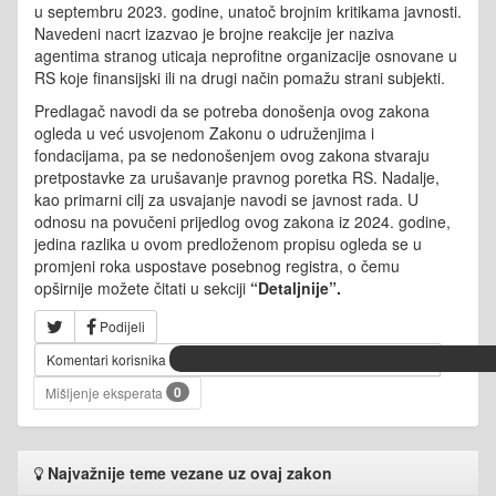
u septembru 2023. godine, unatoč brojnim kritikama javnosti.
Navedeni nacrt izazvao je brojne reakcije jer naziva
agentima stranog uticaja neprofitne organizacije osnovane u
RS koje finansijski ili na drugi način pomažu strani subjekti.
Predlagač navodi da se potreba donošenja ovog zakona
ogleda u već usvojenom Zakonu o udruženjima i
fondacijama, pa se nedonošenjem ovog zakona stvaraju
pretpostavke za urušavanje pravnog poretka RS. Nadalje,
kao primarni cilj za usvajanje
navodi se javnost rada
. U
odnosu na povučeni prijedlog ovog zakona iz 2024. godine,
jedina razlika u ovom predloženom propisu ogleda se u
promjeni roka uspostave posebnog registra, o čemu
opširnije možete čitati u sekciji
“Detaljnije”.
Podijeli
Komentari korisnika
0
Mišljenje eksperata
Najvažnije teme vezane uz ovaj zakon