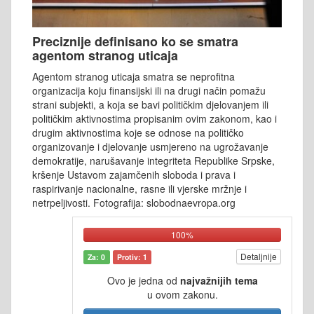
Preciznije definisano ko se smatra
agentom stranog uticaja
Agentom stranog uticaja smatra se neprofitna
organizacija koju finansijski ili na drugi način pomažu
strani subjekti, a koja se bavi političkim djelovanjem ili
političkim aktivnostima propisanim ovim zakonom, kao i
drugim aktivnostima koje se odnose na političko
organizovanje i djelovanje usmjereno na ugrožavanje
demokratije, narušavanje integriteta Republike Srpske,
kršenje Ustavom zajamčenih sloboda i prava i
raspirivanje nacionalne, rasne ili vjerske mržnje i
netrpeljivosti. Fotografija: slobodnaevropa.org
100%
Detaljnije
Za: 0
Protiv: 1
Ovo je jedna od
najvažnijih tema
u ovom zakonu.