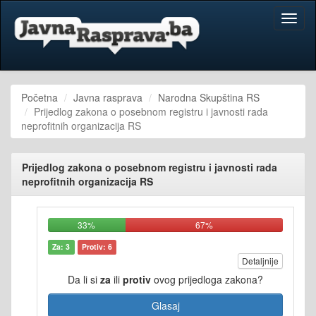
Toggl
naviga
Početna
Javna rasprava
Narodna Skupština RS
Prijedlog zakona o posebnom registru i javnosti rada
neprofitnih organizacija RS
Prijedlog zakona o posebnom registru i javnosti rada
neprofitnih organizacija RS
33%
67%
Za: 3
Protiv: 6
Detaljnije
Da li si
za
ili
protiv
ovog prijedloga zakona?
Glasaj