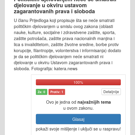
djelovanje u okviru ustavom
zagarantovanih prava i sloboda
U članu Prijedloga koji propisuje šta se neće smatrati
političkim djelovanjem u smislu ovog zakona (oblasti
nauke, kulture, socijalne i zdravstvene zaštite, sporta,
zaštite potrošača, zaštite prava nacionalnih manjina i
lica s invaliditetom, zaštite životne sredine, borbe protiv
korupcije, filantropije, volonterstva i informisanja) dodato
je da se političkim djelovanjem neće smatrati ni
djelovanje u okviru Ustavom zagarantovanih prava i
sloboda. Fotografija: katera.news
100%
Detaljnije
Za: 0
Protiv: 1
Ovo je jedna od
najvažnijih tema
u ovom zakonu.
Glasaj
pokaži svoje mišljenje i uključi se u raspravu!