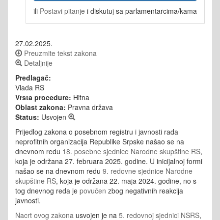
ili
Postavi pitanje
i diskutuj sa parlamentarcima/kama
27.02.2025.
Preuzmite tekst zakona
Detaljnije
Predlagač:
Vlada RS
Vrsta procedure:
Hitna
Oblast zakona:
Pravna država
Status:
Usvojen
Prijedlog zakona o posebnom registru i javnosti rada
neprofitnih organizacija Republike Srpske našao se na
dnevnom redu
18. posebne sjednice Narodne skupštine RS
,
koja je održana 27. februara 2025. godine. U inicijalnoj formi
našao se na dnevnom redu
9. redovne sjednice Narodne
skupštine RS
, koja je održana 22. maja 2024. godine, no s
tog dnevnog reda je
povučen
zbog negativnih reakcija
javnosti.
Nacrt ovog zakona
usvojen je na
5. redovnoj sjednici NSRS
,