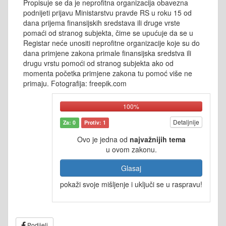
Propisuje se da je neprofitna organizacija obavezna
podnijeti prijavu Ministarstvu pravde RS u roku 15 od
dana prijema finansijskih sredstava ili druge vrste
pomaći od stranog subjekta, čime se upućuje da se u
Registar neće unositi neprofitne organizacije koje su do
dana primjene zakona primale finansijska sredstva ili
drugu vrstu pomoći od stranog subjekta ako od
momenta početka primjene zakona tu pomoć više ne
primaju. Fotografija: freepik.com
100%
Detaljnije
Za: 0
Protiv: 1
Ovo je jedna od
najvažnijih tema
u ovom zakonu.
Glasaj
pokaži svoje mišljenje i uključi se u raspravu!
Podijeli