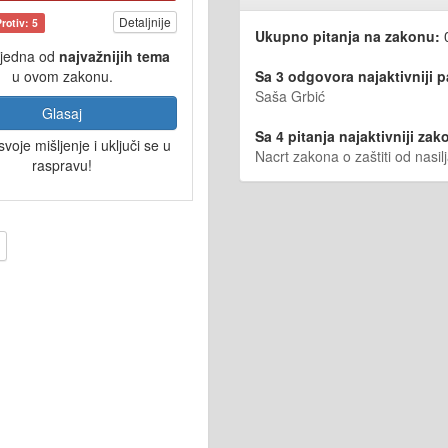
Detaljnije
Protiv: 5
Ukupno pitanja na zakonu:
 jedna od
najvažnijih tema
Sa 3 odgovora najaktivniji 
u ovom zakonu.
Saša Grbić
Glasaj
Sa 4 pitanja najaktivniji zako
svoje mišljenje i uključi se u
Nacrt zakona o zaštiti od nasi
raspravu!