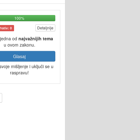
100%
Detaljnije
Protiv: 0
 jedna od
najvažnijih tema
u ovom zakonu.
Glasaj
svoje mišljenje i uključi se u
raspravu!