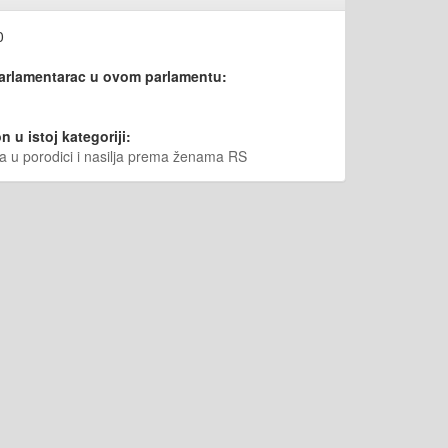
0
parlamentarac u ovom parlamentu:
n u istoj kategoriji:
lja u porodici i nasilja prema ženama RS