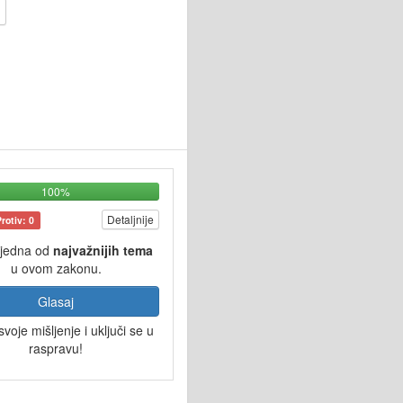
100%
Detaljnije
Protiv: 0
 jedna od
najvažnijih tema
u ovom zakonu.
Glasaj
svoje mišljenje i uključi se u
raspravu!