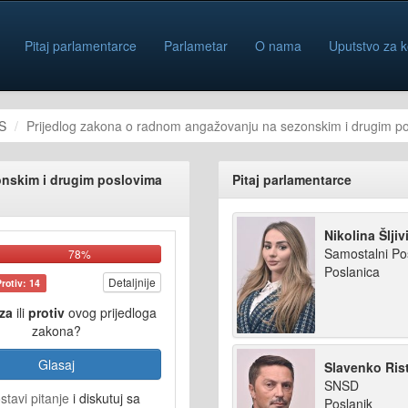
Pitaj parlamentarce
Parlametar
O nama
Uputstvo za k
S
Prijedlog zakona o radnom angažovanju na sezonskim i drugim p
onskim i drugim poslovima
Pitaj parlamentarce
Nikolina Šljiv
Samostalni Po
78%
Poslanica
Detaljnije
Protiv: 14
za
ili
protiv
ovog prijedloga
zakona?
Glasaj
Slavenko Rist
SNSD
stavi pitanje
i diskutuj sa
Poslanik