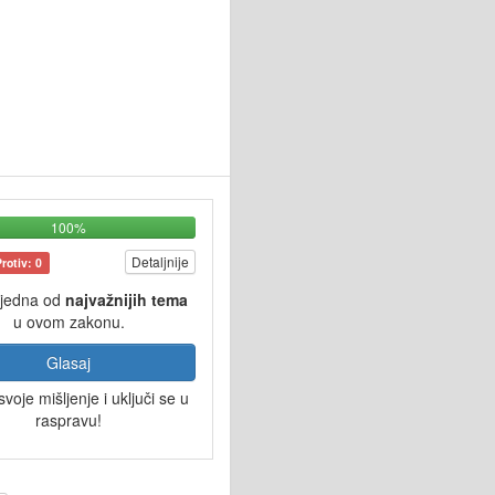
100%
Detaljnije
Protiv: 0
 jedna od
najvažnijih tema
u ovom zakonu.
Glasaj
svoje mišljenje i uključi se u
raspravu!