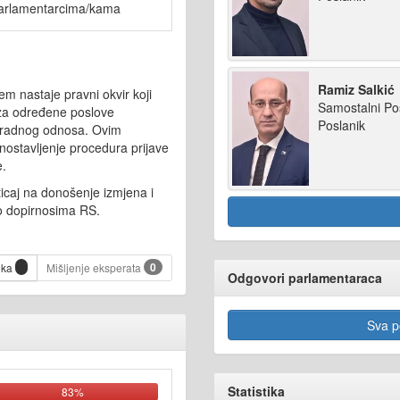
arlamentarcima/kama
Ramiz Salkić
m nastaje pravni okvir koji
Samostalni Po
za određene poslove
Poslanik
a radnog odnosa. Ovim
ostavljenje procedura prijave
e.
icaj na donošenje izmjena i
 dopirnosima RS.
0
ika
Mišljenje eksperata
Odgovori parlamentaraca
Sva po
Statistika
83%