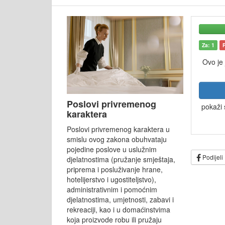
Za: 1
Ovo je
Poslovi privremenog
pokaži 
karaktera
Poslovi privremenog karaktera u
smislu ovog zakona obuhvataju
pojedine poslove u uslužnim
Podijeli
djelatnostima (pružanje smještaja,
priprema i posluživanje hrane,
hotelijerstvo i ugostiteljstvo),
administrativnim i pomoćnim
djelatnostima, umjetnosti, zabavi i
rekreaciji, kao i u domaćinstvima
koja proizvode robu ili pružaju