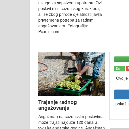
usluge za sopstvenu upotrebu. Ovi
poslovi nisu sezonskog karaktera,
ali se zbog prirode djelatnosti javlja
privremena potreba za radnim
angažovanjem. Fotografija:
Pexels.com
Za: 1
Ovo je
Trajanje radnog
pokaži 
angažovanja
Angažman na sezonskim poslovima
može trajati najduže 120 dana u
toku kalendarske godine. Angažman