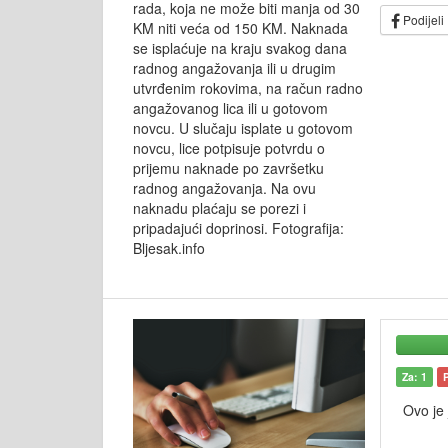
rada, koja ne može biti manja od 30
Podijeli
KM niti veća od 150 KM. Naknada
se isplaćuje na kraju svakog dana
radnog angažovanja ili u drugim
utvrđenim rokovima, na račun radno
angažovanog lica ili u gotovom
novcu. U slučaju isplate u gotovom
novcu, lice potpisuje potvrdu o
prijemu naknade po završetku
radnog angažovanja. Na ovu
naknadu plaćaju se porezi i
pripadajući doprinosi. Fotografija:
Bljesak.info
Za: 1
Ovo je