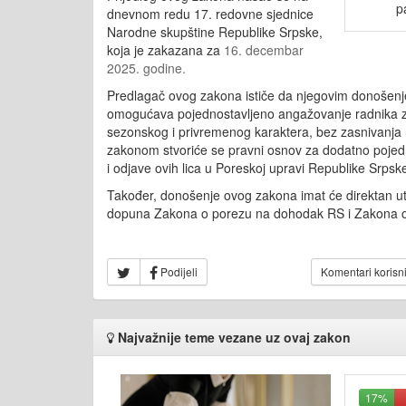
p
dnevnom redu 17. redovne sjednice
Narodne skupštine Republike Srpske,
koja je zakazana za
16. decembar
2025. godine.
Predlagač ovog zakona ističe da njegovim donošenje
omogućava pojednostavljeno angažovanje radnika 
sezonskog i privremenog karaktera, bez zasnivanj
zakonom stvoriće se pravni osnov za dodatno pojedn
i odjave ovih lica u Poreskoj upravi Republike Srpsk
Također, donošenje ovog zakona imat će direktan ut
dopuna Zakona o porezu na dohodak RS i Zakona o
Podijeli
Komentari korisn
Najvažnije teme vezane uz ovaj zakon
17%