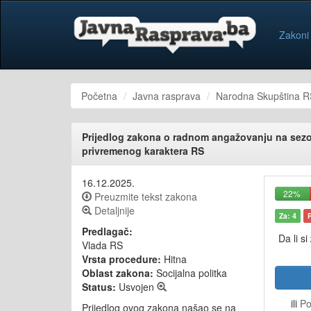
Zakoni
Početna
Javna rasprava
Narodna Skupština R
Prijedlog zakona o radnom angažovanju na sez
privremenog karaktera RS
16.12.2025.
22%
Preuzmite tekst zakona
Detaljnije
Za: 4
Predlagač:
Da li si
Vlada RS
Vrsta procedure:
Hitna
Oblast zakona:
Socijalna politka
Status:
Usvojen
ili
Po
Prijedlog ovog zakona našao se na