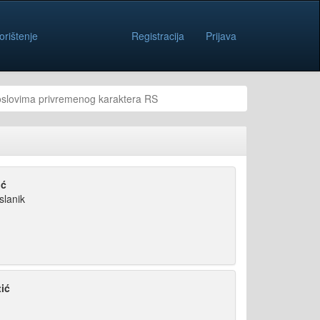
orištenje
Registracija
Prijava
oslovima privremenog karaktera RS
ić
slanik
ić