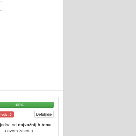
100%
Detaljnije
Protiv: 0
 jedna od
najvažnijih tema
u ovom zakonu.