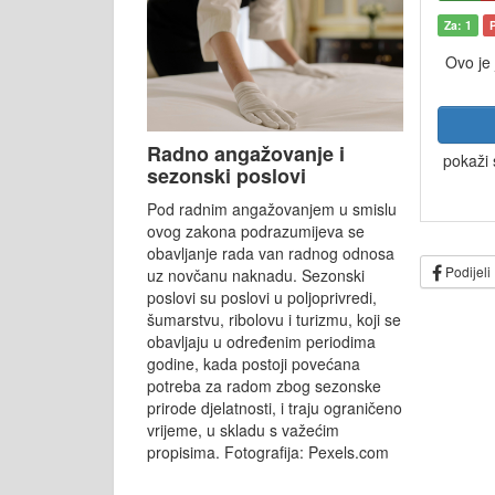
Za: 1
Ovo je
Radno angažovanje i
pokaži 
sezonski poslovi
Pod radnim angažovanjem u smislu
ovog zakona podrazumijeva se
obavljanje rada van radnog odnosa
Podijeli
uz novčanu naknadu. Sezonski
poslovi su poslovi u poljoprivredi,
šumarstvu, ribolovu i turizmu, koji se
obavljaju u određenim periodima
godine, kada postoji povećana
potreba za radom zbog sezonske
prirode djelatnosti, i traju ograničeno
vrijeme, u skladu s važećim
propisima. Fotografija: Pexels.com