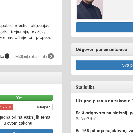
publici Srpskoj, uključujući
jskih izvještaja, reviziju,
nadzor nad primjenom propisa.
Odgovori parlamentaraca
0
ika
Mišljenje eksperata
Sva po
Statistika
100%
Ukupno pitanja na zakonu:
Detaljnije
Protiv: 0
Sa 3 odgovora najaktivniji 
 jedna od
najvažnijih tema
Saša Grbić
u ovom zakonu.
Sa 166 pitanja najaktivniji za