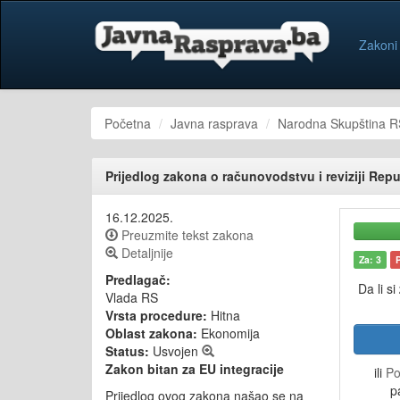
Zakoni
Početna
Javna rasprava
Narodna Skupština R
Prijedlog zakona o računovodstvu i reviziji Rep
16.12.2025.
Preuzmite tekst zakona
Detaljnije
Za: 3
Predlagač:
Da li si
Vlada RS
Vrsta procedure:
Hitna
Oblast zakona:
Ekonomija
Status:
Usvojen
Zakon bitan za EU integracije
ili
Po
p
Prijedlog ovog zakona našao se na