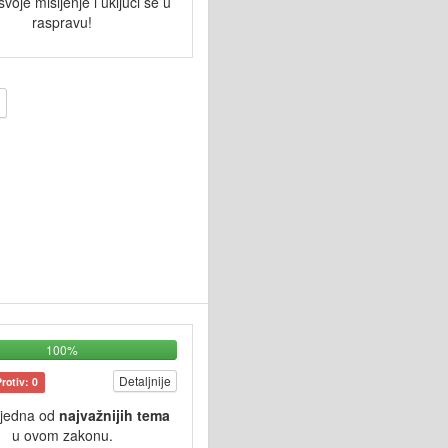
svoje mišljenje i uključi se u
raspravu!
100%
Detaljnije
Protiv: 0
 jedna od
najvažnijih tema
u ovom zakonu.