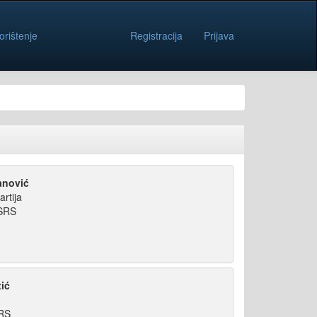
orištenje
Registracija
Prijava
anović
artija
NSRS
ić
SRS