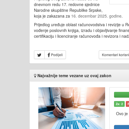
dnevnom redu 17. redovne sjednice
Narodne skupštine Republike Srpske,
koja je zakazana za
16. decembar 2025. godine
.
Prijedlog uređuje oblast računovodstva i revizije u Re
vođenje poslovnih knjiga, izradu i objavljivanje finansi
certifikaciju i licenciranje računovođa i revizora i 
Podijeli
Komentari korisn
Najvažnije teme vezane uz ovaj zakon
Za: 2
Ovo je