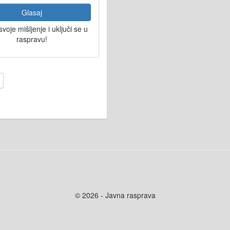
Glasaj
svoje mišljenje i uključi se u
raspravu!
© 2026 - Javna rasprava