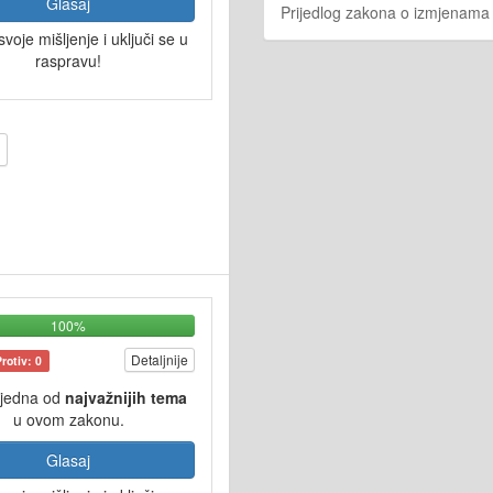
Glasaj
Prijedlog zakona o izmjenam
svoje mišljenje i uključi se u
raspravu!
100%
Detaljnije
Protiv: 0
 jedna od
najvažnijih tema
u ovom zakonu.
Glasaj