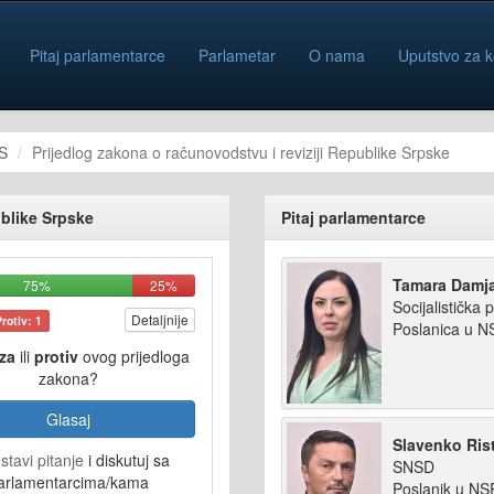
Pitaj parlamentarce
Parlametar
O nama
Uputstvo za k
S
Prijedlog zakona o računovodstvu i reviziji Republike Srpske
ublike Srpske
Pitaj parlamentarce
Tamara Damj
75%
25%
Socijalistička p
Detaljnije
Protiv: 1
Poslanica u 
za
ili
protiv
ovog prijedloga
zakona?
Glasaj
Slavenko Rist
stavi pitanje
i diskutuj sa
SNSD
arlamentarcima/kama
Poslanik u N