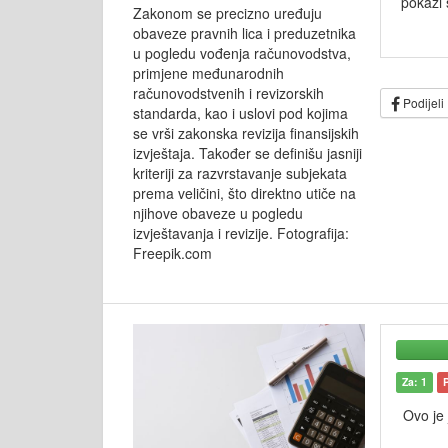
pokaži 
Zakonom se precizno uređuju
obaveze pravnih lica i preduzetnika
u pogledu vođenja računovodstva,
primjene međunarodnih
računovodstvenih i revizorskih
Podijeli
standarda, kao i uslovi pod kojima
se vrši zakonska revizija finansijskih
izvještaja. Također se definišu jasniji
kriteriji za razvrstavanje subjekata
prema veličini, što direktno utiče na
njihove obaveze u pogledu
izvještavanja i revizije. Fotografija:
Freepik.com
Za: 1
Ovo je