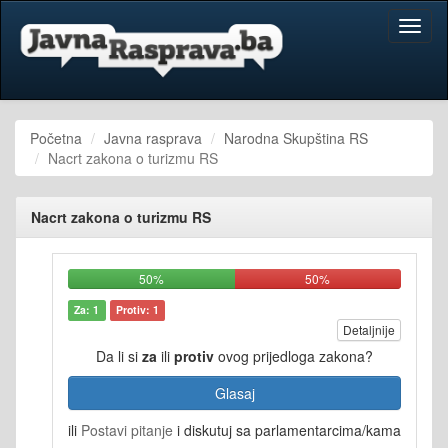
Toggl
naviga
Početna
Javna rasprava
Narodna Skupština RS
Nacrt zakona o turizmu RS
Nacrt zakona o turizmu RS
50%
50%
Za: 1
Protiv: 1
Detaljnije
Da li si
za
ili
protiv
ovog prijedloga zakona?
Glasaj
ili
Postavi pitanje
i diskutuj sa parlamentarcima/kama