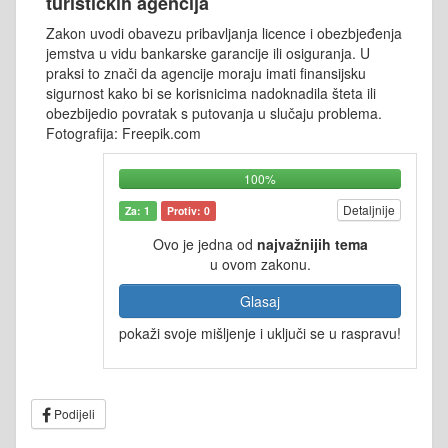
turističkih agencija
Zakon uvodi obavezu pribavljanja licence i obezbjeđenja
jemstva u vidu bankarske garancije ili osiguranja. U
praksi to znači da agencije moraju imati finansijsku
sigurnost kako bi se korisnicima nadoknadila šteta ili
obezbijedio povratak s putovanja u slučaju problema.
Fotografija: Freepik.com
100%
Detaljnije
Za: 1
Protiv: 0
Ovo je jedna od
najvažnijih tema
u ovom zakonu.
Glasaj
pokaži svoje mišljenje i uključi se u raspravu!
Podijeli