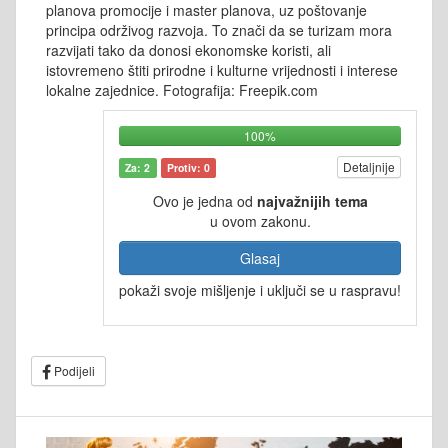
planova promocije i master planova, uz poštovanje
principa održivog razvoja. To znači da se turizam mora
razvijati tako da donosi ekonomske koristi, ali
istovremeno štiti prirodne i kulturne vrijednosti i interese
lokalne zajednice. Fotografija: Freepik.com
100%
Detaljnije
Za: 2
Protiv: 0
Ovo je jedna od
najvažnijih tema
u ovom zakonu.
Glasaj
pokaži svoje mišljenje i uključi se u raspravu!
Podijeli