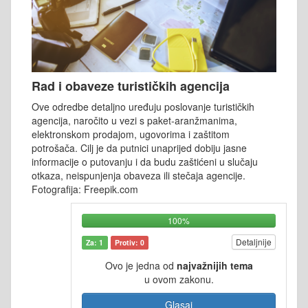
Rad i obaveze turističkih agencija
Ove odredbe detaljno uređuju poslovanje turističkih
agencija, naročito u vezi s paket-aranžmanima,
elektronskom prodajom, ugovorima i zaštitom
potrošača. Cilj je da putnici unaprijed dobiju jasne
informacije o putovanju i da budu zaštićeni u slučaju
otkaza, neispunjenja obaveza ili stečaja agencije.
Fotografija: Freepik.com
100%
Detaljnije
Za: 1
Protiv: 0
Ovo je jedna od
najvažnijih tema
u ovom zakonu.
Glasaj