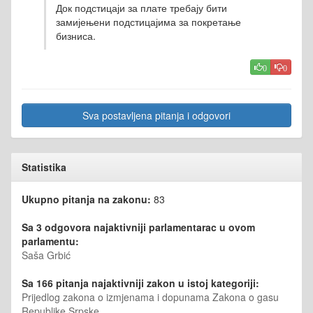
Док подстицаји за плате требају бити
замијењени подстицајима за покретање
бизниса.
0
0
Sva postavljena pitanja i odgovori
Statistika
Ukupno pitanja na zakonu:
83
Sa 3 odgovora najaktivniji parlamentarac u ovom
parlamentu:
Saša Grbić
Sa 166 pitanja najaktivniji zakon u istoj kategoriji:
Prijedlog zakona o izmjenama i dopunama Zakona o gasu
Republike Srpske