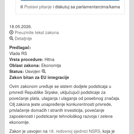
ili
Postavi pitanje
i diskutuj sa parlamentarcima/kama
18.05.2026.
Preuzmite tekst zakona
Detaljnije
Predlagač:
Vlada RS
Vrsta procedure:
Hitna
Oblast zakona:
Ekonomija
Status:
Usvojen
Zakon bitan za EU integracije
Ovim zakonom uređuje se sistem dodjele podsticaja u
privredi Republike Srpske, uključujući podsticaje za
povećanje plata, ulaganja i ulaganja od posebnog značaja.
Cilj zakona jeste unapređenje konkurentnosti privrede,
privlačenje domaćih i stranih investicija, povećanje
zaposlenosti i podsticanje tehnološkog razvoja i zelene
ekonomije.
Zakon je usvojen na
18. redovnoj sjednici NSRS
, koja je