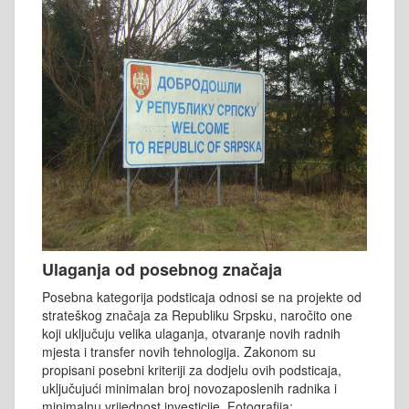
Ulaganja od posebnog značaja
Posebna kategorija podsticaja odnosi se na projekte od
strateškog značaja za Republiku Srpsku, naročito one
koji uključuju velika ulaganja, otvaranje novih radnih
mjesta i transfer novih tehnologija. Zakonom su
propisani posebni kriteriji za dodjelu ovih podsticaja,
uključujući minimalan broj novozaposlenih radnika i
minimalnu vrijednost investicije. Fotografija: