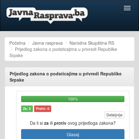
Toggl
naviga
Početna
Javna rasprava
Narodna Skupština RS
Prijedlog zakona o podsticajima u privredi Republike
Srpske
Prijedlog zakona o podsticajima u privredi Republike
Srpske
100%
Za: 2
Protiv: 0
Detaljnije
Da li si
za
ili
protiv
ovog prijedloga zakona?
Glasaj