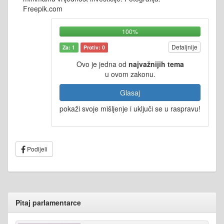
Freepik.com
100%
Detaljnije
Za: 1
Protiv: 0
Ovo je jedna od
najvažnijih tema
u ovom zakonu.
Glasaj
pokaži svoje mišljenje i uključi se u raspravu!
Podijeli
Pitaj parlamentarce