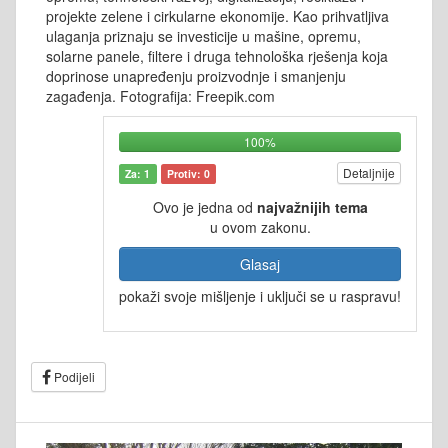
projekte zelene i cirkularne ekonomije. Kao prihvatljiva
ulaganja priznaju se investicije u mašine, opremu,
solarne panele, filtere i druga tehnološka rješenja koja
doprinose unapređenju proizvodnje i smanjenju
zagađenja. Fotografija: Freepik.com
100%
Detaljnije
Za: 1
Protiv: 0
Ovo je jedna od
najvažnijih tema
u ovom zakonu.
Glasaj
pokaži svoje mišljenje i uključi se u raspravu!
Podijeli