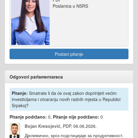
Poslanica u NSRS
Postavi pitanje
Odgovori parlamentaraca
Pitanje:
Smatrate li da će ovaj zakon doprinijeti većim
investicijama i otvaranju novih radnih mjesta u Republici
Srpskoj?
Pitanje podržano:
0,
Pitanje nije podržano:
0
Bojan Kresojević,
PDP, 06.06.2026.
Дјелимично, кроз подстицијаје за продуктивност.