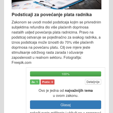
Podsticaji za povećanje plata radnika
Zakonom se uvodi model podsticaja kojim se privrednim
subjektima refundira dio više plaćenih doprinosa
nastalih usljed povećanja plata radnicima. Pravo na
podsticaj ostvaruje se pojedinačno za svakog radnika, a
iznos podsticaja može iznositi do 70% više plaćenih
doprinosa na povećanu platu. Cilj ove mjere jeste
stimulisanje održivog rasta zarada i očuvanje
zaposlenosti u realnom sektoru. Fotografija:
Freepik.com
100%
Detaljnije
Za: 1
Protiv: 0
Ovo je jedna od
najvažnijih tema
u ovom zakonu.
Glasaj
pokaži svoje mišljenje i uključi se u raspravu!