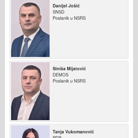
Danijel Jošić
SNSD
Poslanik u NSRS
Siniša Mijatović
DEMOS
Poslanik u NSRS
Tanja Vukomanović
PDP