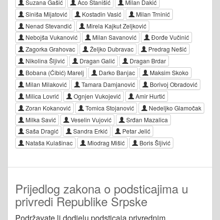
Suzana Gašić
Aco Stanišić
Milan Dakić
Siniša Mijatović
Kostadin Vasić
Milan Trninić
Nenad Stevandić
Mirela Kajkut Zeljković
Nebojša Vukanović
Milan Savanović
Đorđe Vučinić
Zagorka Grahovac
Željko Dubravac
Predrag Nešić
Nikolina Šljivić
Dragan Galić
Dragan Brdar
Bobana (Ćibić) Marelj
Darko Banjac
Maksim Skoko
Milan Milaković
Tamara Damjanović
Borivoj Obradović
Milica Lovrić
Ognjen Vukojević
Amir Hurtić
Zoran Kokanović
Tomica Stojanović
Nedeljko Glamočak
Milka Savić
Veselin Vujović
Srđan Mazalica
Saša Dragić
Sandra Erkić
Petar Jelić
Nataša Kulašinac
Miodrag Mišić
Boris Šljivić
Prijedlog zakona o podsticajima u
privredi Republike Srpske
Podržavate li dodjelu podsticaja privrednim