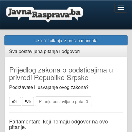
Toggl
naviga
Uključi i pitanja iz prošlih mandata
Sva postavljena pitanja i odgovori
Prijedlog zakona o podsticajima u
privredi Republike Srpske
Podržavate li usvajanje ovog zakona?
Pitanje postavljeno puta: 0
1
0
Parlamentarci koji nemaju odgovor na ovo
pitanje.