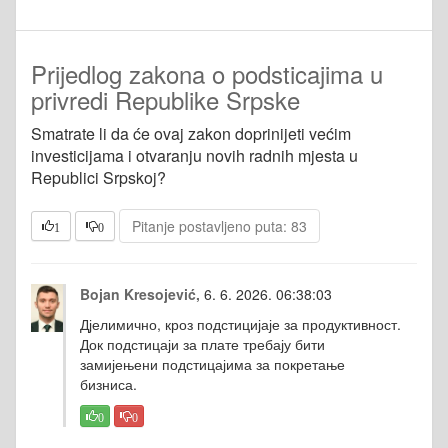
Prijedlog zakona o podsticajima u
privredi Republike Srpske
Smatrate li da će ovaj zakon doprinijeti većim
investicijama i otvaranju novih radnih mjesta u
Republici Srpskoj?
Pitanje postavljeno puta: 83
1
0
Bojan Kresojević,
6. 6. 2026. 06:38:03
Дјелимично, кроз подстицијаје за продуктивност.
Док подстицаји за плате требају бити
замијењени подстицајима за покретање
бизниса.
0
0