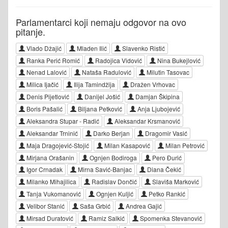
Parlamentarci koji nemaju odgovor na ovo
pitanje.
Vlado Džajić
Mladen Ilić
Slavenko Ristić
Ranka Perić Romić
Radojica Vidović
Nina Bukejlović
Nenad Lalović
Nataša Radulović
Milutin Tasovac
Milica Ijačić
Ilija Tamindžija
Dražen Vrhovac
Denis Pijetlović
Danijel Jošić
Damjan Škipina
Boris Pašalić
Biljana Petković
Anja Ljubojević
Aleksandra Stupar - Radić
Aleksandar Krsmanović
Aleksandar Trninić
Darko Berjan
Dragomir Vasić
Maja Dragojević-Stojić
Milan Kasapović
Milan Petrović
Mirjana Orašanin
Ognjen Bodiroga
Pero Đurić
Igor Crnadak
Mirna Savić-Banjac
Diana Čekić
Milanko Mihajilica
Radislav Dončić
Slaviša Marković
Tanja Vukomanović
Ognjen Kuljić
Petko Rankić
Velibor Stanić
Saša Grbić
Andrea Gajić
Mirsad Duratović
Ramiz Salkić
Spomenka Stevanović