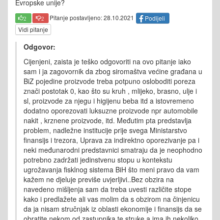
Evropske unije?
Pitanje postavljeno: 28.10.2021
Podijeli
2
2
Vidi pitanje
Odgovor:
Cijenjeni, zaista je teško odgovoriti na ovo pitanje iako
sam i ja zagovornik da zbog siromaštva većine građana u
BiZ pojedine proizvode treba potpuno osloboditi poreza
znači postotak 0, kao što su kruh , mlijeko, brasno, ulje i
sl, proizvode za njegu i higijenu beba itd a istovremeno
dodatno oporezovati luksuzne proizvode npr automobile
nakit , krznene proizvode, itd. Međutim pta predstavlja
problem, nadležne institucije prije svega Ministarstvo
finansijs i trezora, Uprava za indirektno oporezivanje pa i
neki međunarodni predstavnici smatraju da je neophodno
potrebno zadržati jedinstvenu stopu u kontekstu
ugrožavanja fisklnog sistema BiH što meni pravo da vam
kažem ne djeluje previše uvjerljivi..Bez obzira na
navedeno mišljenja sam da treba uvesti različite stope
kako i predlažete ali vas molim da s obzirom na činjenicu
da ja nisam stručnjak iz oblasti ekonomije i finansijs da se
obratite nekom od zastupnika te struke a ima ih nekoliko