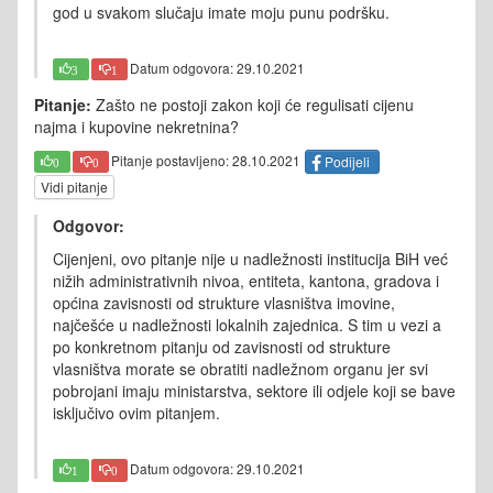
god u svakom slučaju imate moju punu podršku.
Datum odgovora: 29.10.2021
3
1
Pitanje:
Zašto ne postoji zakon koji će regulisati cijenu
najma i kupovine nekretnina?
Pitanje postavljeno: 28.10.2021
Podijeli
0
0
Vidi pitanje
Odgovor:
Cijenjeni, ovo pitanje nije u nadležnosti institucija BiH već
nižih administrativnih nivoa, entiteta, kantona, gradova i
općina zavisnosti od strukture vlasništva imovine,
najčešće u nadležnosti lokalnih zajednica. S tim u vezi a
po konkretnom pitanju od zavisnosti od strukture
vlasništva morate se obratiti nadležnom organu jer svi
pobrojani imaju ministarstva, sektore ili odjele koji se bave
isključivo ovim pitanjem.
Datum odgovora: 29.10.2021
1
0