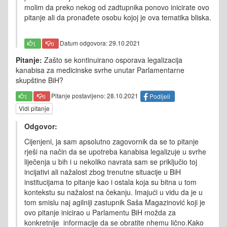
molim da preko nekog od zadtupnika ponovo inicirate ovo
pitanje ali da pronađete osobu kojoj je ova tematika bliska.
Datum odgovora: 29.10.2021
1
0
Pitanje:
Zašto se kontinuirano osporava legalizacija
kanabisa za medicinske svrhe unutar Parlamentarne
skupštine BiH?
Pitanje postavljeno: 28.10.2021
Podijeli
1
0
Vidi pitanje
Odgovor:
Cijenjeni, ja sam apsolutno zagovornik da se to pitanje
rješi na način da se upotreba kanabisa legalizuje u svrhe
liječenja u bih i u nekoliko navrata sam se priključio toj
incijativi ali nažalost zbog trenutne situacije u BiH
institucijama to pitanje kao i ostala koja su bitna u tom
kontekstu su nažalost na čekanju. Imajući u vidu da je u
tom smislu naj agilniji zastupnik Saša Magazinović koji je
ovo pitanje inicirao u Parlamentu BiH možda za
konkretnije informacije da se obratite nhemu lično.Kako