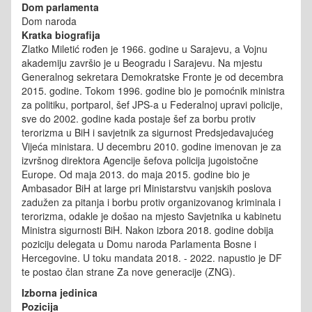
Dom parlamenta
Dom naroda
Kratka biografija
Zlatko Miletić rođen je 1966. godine u Sarajevu, a Vojnu
akademiju završio je u Beogradu i Sarajevu. Na mjestu
Generalnog sekretara Demokratske Fronte je od decembra
2015. godine. Tokom 1996. godine bio je pomoćnik ministra
za politiku, portparol, šef JPS-a u Federalnoj upravi policije,
sve do 2002. godine kada postaje šef za borbu protiv
terorizma u BiH i savjetnik za sigurnost Predsjedavajućeg
Vijeća ministara. U decembru 2010. godine imenovan je za
izvršnog direktora Agencije šefova policija jugoistočne
Europe. Od maja 2013. do maja 2015. godine bio je
Ambasador BiH at large pri Ministarstvu vanjskih poslova
zadužen za pitanja i borbu protiv organizovanog kriminala i
terorizma, odakle je došao na mjesto Savjetnika u kabinetu
Ministra sigurnosti BiH. Nakon izbora 2018. godine dobija
poziciju delegata u Domu naroda Parlamenta Bosne i
Hercegovine. U toku mandata 2018. - 2022. napustio je DF
te postao član strane Za nove generacije (ZNG).
Izborna jedinica
Pozicija