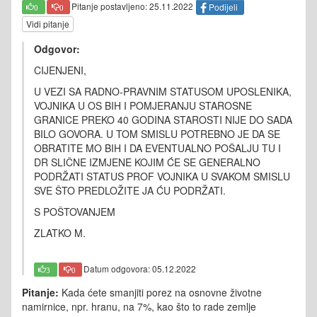
Pitanje postavljeno: 25.11.2022
Podijeli
0
0
Vidi pitanje
Odgovor:
CIJENJENI,
U VEZI SA RADNO-PRAVNIM STATUSOM UPOSLENIKA,
VOJNIKA U OS BIH I POMJERANJU STAROSNE
GRANICE PREKO 40 GODINA STAROSTI NIJE DO SADA
BILO GOVORA. U TOM SMISLU POTREBNO JE DA SE
OBRATITE MO BIH I DA EVENTUALNO POŠALJU TU I
DR SLIČNE IZMJENE KOJIM ĆE SE GENERALNO
PODRŽATI STATUS PROF VOJNIKA U SVAKOM SMISLU
SVE ŠTO PREDLOŽITE JA ĆU PODRŽATI.
S POŠTOVANJEM
ZLATKO M.
Datum odgovora: 05.12.2022
3
0
Pitanje:
Kada ćete smanjiti porez na osnovne životne
namirnice, npr. hranu, na 7%, kao što to rade zemlje