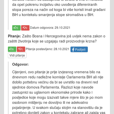
da opet pokrenu incijativu oko uvođenja difereniranih
stopa poreza na način od koga bi više koristi imali građani
BiH u kontekstu smanjenja stope siromaštva u BiH.
Datum odgovora: 29.10.2021
3
0
Pitanje:
Zašto Bosna i Hercegovina još uvijek nema zakon o
zaštiti životinja koje se uzgajaju radi proizvodnje krzna?
Pitanje postavljeno: 28.10.2021
Podijeli
0
1
Vidi pitanje
Odgovor:
Cijenjeni, ovo pitanje je prije izvjesnog vremena bilo na
dnevnom redu nadležne komisije Oarlamenta BiH ali nije
dobilo pottebnu većinu da bi se uvrstilo na dnevni red
sjednice domova Parlamenta. Razlozi koje navode
zastupnici su uglavnom ekonomske prirode kako i
posljedice koje mogu izazvati takve mjere što je po mom
osobnom mišljenju ne dovoljno ili ne adekvatno
pojašnjenje. U svakom slučaju stojim na stanovištu da je
potrebno donijeti zakon u kontekstu zabrane ali zaista vas