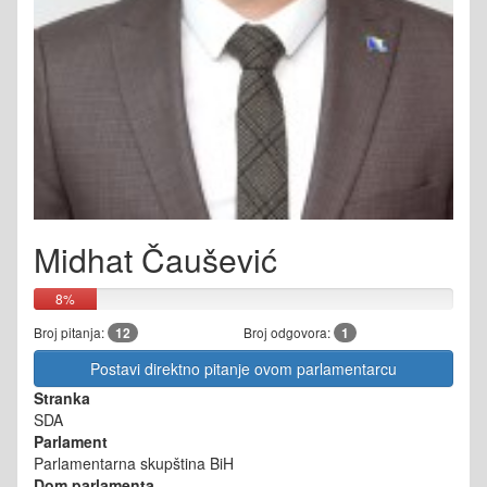
Midhat Čaušević
8%
Broj pitanja:
12
Broj odgovora:
1
Postavi direktno pitanje ovom parlamentarcu
Stranka
SDA
Parlament
Parlamentarna skupština BiH
Dom parlamenta