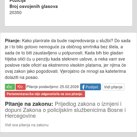
Pozicija
Broj osvojenih glasova
20350
Pitanje:
Kako planirate da bude napredovanja u službi? Do sada
je i to bilo gotovo nemoguće za običnog smrtnika bez štela, a
sada će to biti zaustavljeno u potpunosti. Kada bih bio gladan
hljeba otići ću u penziju kada steknem uslove, a neka vam sve
poslove rade oficiri sa ekstremno visokim platama, jer njima će
ovaj zakon jako pogodovati. Vjerojatno će mnogi sa kateterima
dolaziti na posao.
Pitanje postavljeno: 25.02.2026
Podijeli
Vidi pitanje
0
0
Parlamentarac/ka nije odgovorio/la na ovo pitanje.
Prijedlog zakona o izmjeni i
Pitanje na zakonu:
dopuni Zakona o policijskim službenicima Bosne i
Hercegovine
Vidi sva pitanja na zakonu