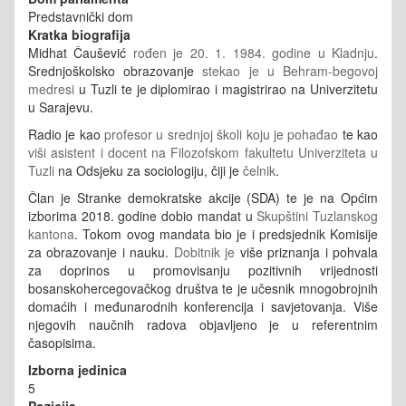
Predstavnički dom
Kratka biografija
Midhat Čaušević
rođen je 20. 1. 1984. godine u Kladnju
.
Srednjoškolsko obrazovanje
stekao je u Behram-begovoj
medresi
u Tuzli te je diplomirao i magistrirao na Univerzitetu
u Sarajevu.
Radio je kao
profesor u srednjoj školi koju je pohađao
te kao
viši asistent i docent na Filozofskom fakultetu Univerziteta u
Tuzli
na Odsjeku za sociologiju, čiji je
čelnik
.
Član je Stranke demokratske akcije (SDA) te je na Općim
izborima 2018. godine dobio mandat u
Skupštini Tuzlanskog
kantona
. Tokom ovog mandata bio je i predsjednik Komisije
za obrazovanje i nauku.
Dobitnik je
više priznanja i pohvala
za doprinos u promovisanju pozitivnih vrijednosti
bosanskohercegovačkog društva te je učesnik mnogobrojnih
domaćih i međunarodnih konferencija i savjetovanja. Više
njegovih naučnih radova objavljeno je u referentnim
časopisima.
Izborna jedinica
5