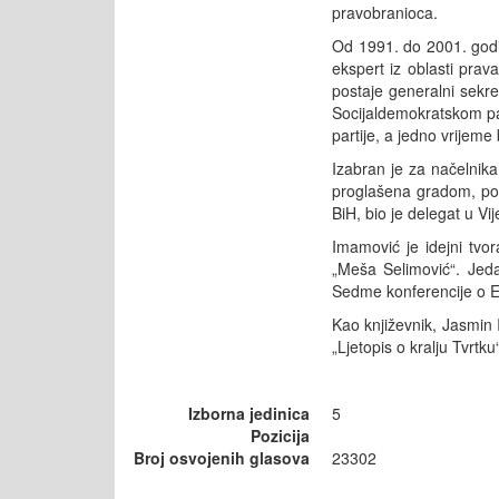
pravobranioca.
Od 1991. do 2001. godi
ekspert iz oblasti pra
postaje generalni sekr
Socijaldemokratskom pa
partije, a jedno vrijeme
Izabran je za načelnik
proglašena gradom, pos
BiH, bio je delegat u V
Imamović je idejni tv
„Meša Selimović“. Jeda
Sedme konferencije o Ev
Kao književnik, Jasmin I
„Ljetopis o kralju Tvrtku
Izborna jedinica
5
Pozicija
Broj osvojenih glasova
23302