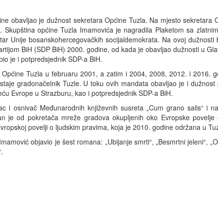
ne obavljao je dužnost sekretara Općine Tuzla. Na mjesto sekretara O
va. Skupština općine Tuzla Imamovića je nagradila Plaketom sa zlatnim
etar Unije bosanskohercegovačkih socijaldemokrata. Na ovoj dužnosti 
rtijom BiH (SDP BiH) 2000. godine, od kada je obavljao dužnosti u Gl
 bio je i potpredsjednik SDP-a BiH.
a Općine Tuzla u februaru 2001, a zatim i 2004, 2008, 2012. i 2016. 
taje gradonačelnik Tuzle. U toku ovih mandata obavljao je i dužnost 
ijeću Evrope u Strazburu, kao i potpredsjednik SDP-a BiH.
orac i osnivač Međunarodnih književnih susreta „Cum grano salis“ 
n je od pokretača mreže gradova okupljenih oko Evropske povelje o 
ropskoj povelji o ljudskim pravima, koja je 2010. godine održana u Tuz
mamović objavio je šest romana: „Ubijanje smrti“, „Besmrtni jeleni“, „Ob
“.