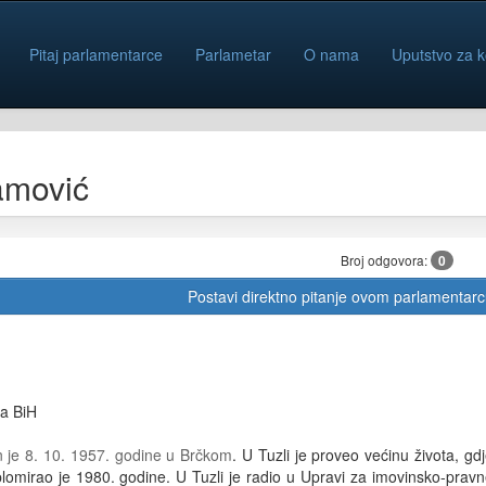
Pitaj parlamentarce
Parlametar
O nama
Uputstvo za k
amović
Broj odgovora:
0
Postavi direktno pitanje ovom parlamentar
a BiH
 je 8. 10. 1957. godine u Brčkom
. U Tuzli je proveo većinu života, g
iplomirao je 1980. godine. U Tuzli je radio u Upravi za imovinsko-pra