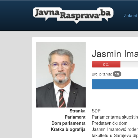
Zakoni
Jasmin Im
0%
Broj pitanja:
19
Stranka
SDP
Parlament
Parlamentarna skupštin
Dom parlamenta
Predstavnički dom
Kratka biografija
Jasmin Imamović
rođen
fakultetu u Sarajevu d