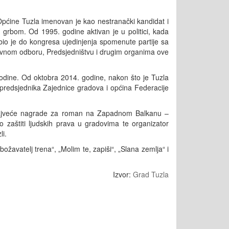
pćine Tuzla imenovan je kao nestranački kandidat i
 grbom. Od 1995. godine aktivan je u politici, kada
bio je do kongresa ujedinjenja spomenute partije sa
avnom odboru, Predsjedništvu i drugim organima ove
godine. Od oktobra 2014. godine, nakon što je Tuzla
predsjednika Zajednice gradova i općina Federacije
i najveće nagrade za roman na Zapadnom Balkanu –
zaštiti ljudskih prava u gradovima te organizator
li.
ožavatelj trena“, „Molim te, zapiši“, „Slana zemlja“ i
Izvor:
Grad Tuzla