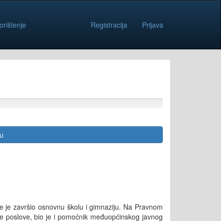
orištenje
Registracija
Prijava
cu
dje je završio osnovnu školu i gimnaziju. Na Pravnom
vne poslove, bio je i pomoćnik međuopćinskog javnog