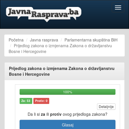
Toggl
naviga
Početna
Javna rasprava
Parlamentarna skupština BiH
Prijedlog zakona o izmjenama Zakona o državljanstvu
Bosne i Hercegovine
Prijedlog zakona o izmjenama Zakona o državljanstvu
Bosne i Hercegovine
100%
Za: 53
Protiv: 0
Detaljnije
Da li si
za
ili
protiv
ovog prijedloga zakona?
Glasaj