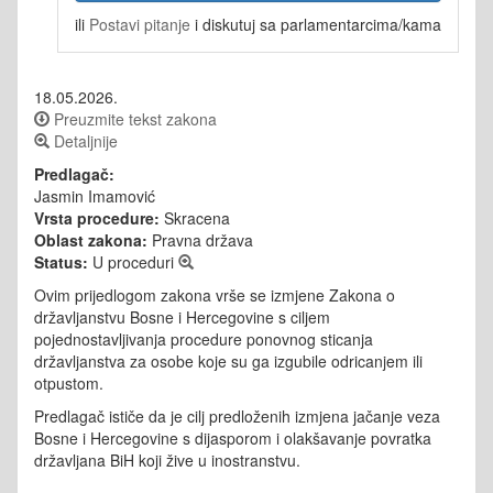
ili
Postavi pitanje
i diskutuj sa parlamentarcima/kama
18.05.2026.
Preuzmite tekst zakona
Detaljnije
Predlagač:
Jasmin Imamović
Vrsta procedure:
Skracena
Oblast zakona:
Pravna država
Status:
U proceduri
Ovim prijedlogom zakona vrše se izmjene Zakona o
državljanstvu Bosne i Hercegovine s ciljem
pojednostavljivanja procedure ponovnog sticanja
državljanstva za osobe koje su ga izgubile odricanjem ili
otpustom.
Predlagač ističe da je cilj predloženih izmjena jačanje veza
Bosne i Hercegovine s dijasporom i olakšavanje povratka
državljana BiH koji žive u inostranstvu.