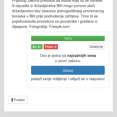
Prijedlog zakona predviđa da osobe koje su se odrekle
ili otpustile iz državljanstva BiH mogu ponovo steći
državljanstvo bez obaveze jednogodišnjeg privremenog
boravka u BiH prije podnošenja zahtjeva. Time bi se
pojednostavila procedura za povratnike i građane iz
dijaspore. Fotografija: Freepik.com
100%
Detaljnije
Za: 41
Protiv: 0
Ovo je jedna od
najvažnijih tema
u ovom zakonu.
Glasaj
pokaži svoje mišljenje i uključi se u raspravu!
Podijeli