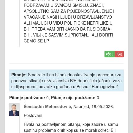
PODRŽAVAM U SVAKOM SMISLU. ZNAČI,
APSOLUTNO SAM ZA POJEDNOSTAVLJENJE I
VRAĆANJE NAŠIH LJUDI U DRŽAVLJANSTVO
ALI IMAJUĆI U VIDU POLITIČKE NEPRILIKE U
BIH TREBA VAM BITI JASNO DA RUŠIOCIMA
BIH, VILJ JE SASVIM SUPROTAN... ALI BORITI
ĆEMO SE LP
12
0
Pitanje:
Smatrate li da bi pojednostavljivanje procedure za
ponovno sticanje državljanstva BiH doprinijelo jačanju veza
s dijasporom i povratku građana u Bosnu i Hercegovinu?
Pitanje podržano:
0,
Pitanje nije podržano:
0
Šemsudin Mehmedović,
Naprijed, 18.05.2026.
Postovani
Hvala na postavljenom pitanju, koje zadire u samu
sustinu problema onih koji su se morali odreci BH