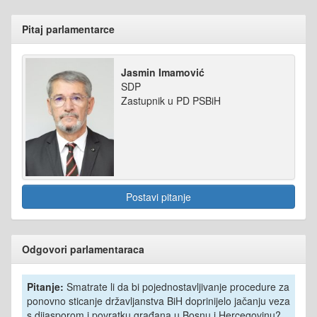
Pitaj parlamentarce
Jasmin Imamović
SDP
Zastupnik u PD PSBiH
Postavi pitanje
Odgovori parlamentaraca
Pitanje:
Smatrate li da bi pojednostavljivanje procedure za
ponovno sticanje državljanstva BiH doprinijelo jačanju veza
s dijasporom i povratku građana u Bosnu i Hercegovinu?