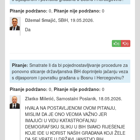
Pitanje podržano:
0,
Pitanje nije podržano:
0
Džemal Smajić,
SBiH, 19.05.2026.
Da
8
0
Pitanje:
Smatrate li da bi pojednostavljivanje procedure za
ponovno sticanje državljanstva BiH doprinijelo jačanju veza
s dijasporom i povratku građana u Bosnu i Hercegovinu?
Pitanje podržano:
0,
Pitanje nije podržano:
0
Zlatko Miletić,
Samostalni Poslanik, 18.05.2026.
HVALA NA POSTAVLJENOM OVOM PITANJU,
MISLIM DA JE ONO VEOMA VAŽNO JER
IMAJUĆI U VIDU KATASTROFALNU
DEMOGRAFSKU SLIKU U BIH SVAKO RIJEŠENJE
KOJE IDE U KORIST NAŠIH GRAĐANA KOJI ŽELE
DA SE VRATE U DRŽAVLJANSTVO BIH