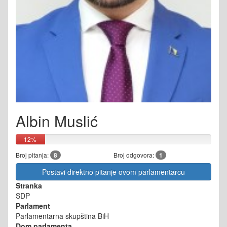
Albin Muslić
12%
Broj pitanja:
8
Broj odgovora:
1
Postavi direktno pitanje ovom parlamentarcu
Stranka
SDP
Parlament
Parlamentarna skupština BiH
Dom parlamenta