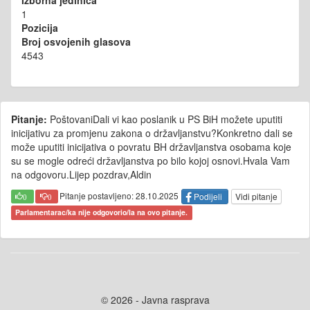
Izborna jedinica
1
Pozicija
Broj osvojenih glasova
4543
Pitanje:
PoštovaniDali vi kao poslanik u PS BiH možete uputiti
inicijativu za promjenu zakona o državljanstvu?Konkretno dali se
može uputiti inicijativa o povratu BH državljanstva osobama koje
su se mogle odreći državljanstva po bilo kojoj osnovi.Hvala Vam
na odgovoru.Lijep pozdrav,Aldin
Pitanje postavljeno: 28.10.2025
Podijeli
Vidi pitanje
0
0
Parlamentarac/ka nije odgovorio/la na ovo pitanje.
© 2026 - Javna rasprava