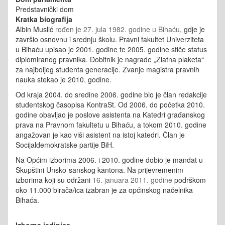
Predstavnički dom
Kratka biografija
Albin Muslić
rođen je 27. jula 1982. godine u Bihaću
, gdje je
završio osnovnu i srednju školu.
Pravni fakultet Univerziteta
u Bihaću upisao je 2001. godine te 2005. godine stiče status
diplomiranog pravnika. Dobitnik je nagrade „Zlatna plaketa“
za najboljeg studenta generacije. Zvanje magistra pravnih
nauka stekao je 2010. godine.
Od kraja 2004. do sredine 2006. godine bio je član redakcije
studentskog časopisa KontraSt.
Od 2006. do početka 2010.
godine obavljao je poslove asistenta na Katedri građanskog
prava na Pravnom fakultetu u Bihaću, a tokom 2010. godine
angažovan je kao viši asistent na istoj katedri. Član je
Socijaldemokratske partije BiH.
Na Općim izborima 2006. i 2010. godine dobio je mandat u
Skupštini Unsko-sanskog kantona. Na prijevremenim
izborima koji su održani
16. januara 2011. godine
podrškom
oko 11.000 birača/ica izabran je za općinskog načelnika
Bihaća.