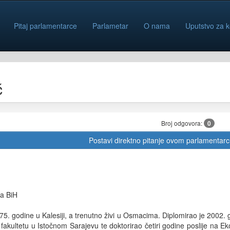
Pitaj parlamentarce
Parlametar
O nama
Uputstvo za k
ć
Broj odgovora:
0
Postavi direktno pitanje ovom parlamentar
a BiH
5. godine u Kalesiji, a trenutno živi u Osmacima. Diplomirao je 2002. 
kultetu u Istočnom Sarajevu te doktorirao četiri godine poslije na E