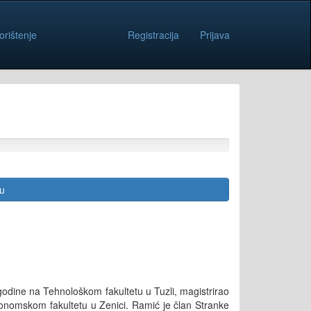
orištenje
Registracija
Prijava
cu
godine na Tehnološkom fakultetu u Tuzli, magistrirao
konomskom fakultetu u Zenici. Ramić je član Stranke