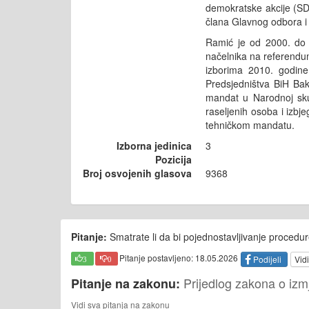
demokratske akcije (SD
člana Glavnog odbora i
Ramić je od 2000. do 
načelnika na referendu
izborima 2010. godine
Predsjedništva BiH Bak
mandat u Narodnoj skup
raseljenih osoba i izbj
tehničkom mandatu.
Izborna jedinica
3
Pozicija
Broj osvojenih glasova
9368
Pitanje:
Smatrate li da bi pojednostavljivanje procedu
Pitanje postavljeno: 18.05.2026
Podijeli
Vidi
3
0
Prijedlog zakona o iz
Pitanje na zakonu:
Vidi sva pitanja na zakonu