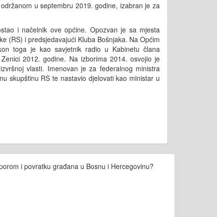
 održanom u septembru 2019. godine, izabran je za
stao i načelnik ove općine. Opozvan je sa mjesta
ke (RS) i predsjedavajući Kluba Bošnjaka. Na Općim
on toga je kao savjetnik radio u Kabinetu člana
Zenici 2012. godine. Na izborima 2014. osvojio je
zvršnoj vlasti. Imenovan je za federalnog ministra
u skupštinu RS te nastavio djelovati kao ministar u
jasporom i povratku građana u Bosnu i Hercegovinu?