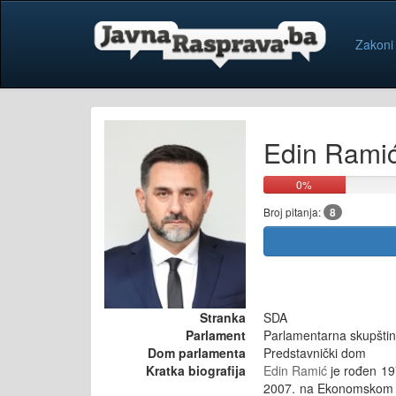
Zakoni
Edin Rami
0%
Broj pitanja:
8
Stranka
SDA
Parlament
Parlamentarna skupštin
Dom parlamenta
Predstavnički dom
Kratka biografija
Edin Ramić
je rođen 197
2007. na Ekonomskom fa