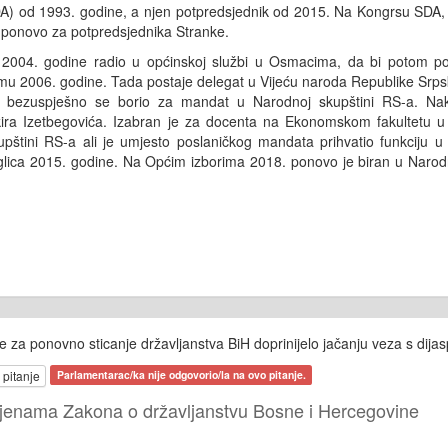
A) od 1993. godine, a njen potpredsjednik od 2015. Na Kongrsu SDA,
 ponovo za potpredsjednika Stranke.
2004. godine radio u općinskoj službi u Osmacima, da bi potom po
mu 2006. godine. Tada postaje delegat u Vijeću naroda Republike Srps
 bezuspješno se borio za mandat u Narodnoj skupštini RS-a. Nak
ira Izetbegovića. Izabran je za docenta na Ekonomskom fakultetu u 
štini RS-a ali je umjesto poslaničkog mandata prihvatio funkciju u i
eglica 2015. godine. Na Općim izborima 2018. ponovo je biran u Narodn
re za ponovno sticanje državljanstva BiH doprinijelo jačanju veza s di
 pitanje
Parlamentarac/ka nije odgovorio/la na ovo pitanje.
mjenama Zakona o državljanstvu Bosne i Hercegovine