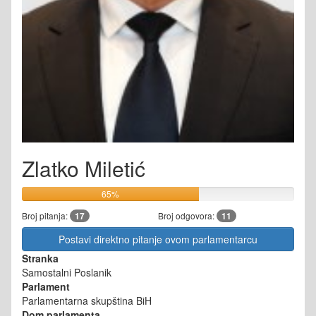
Zlatko Miletić
65%
Broj pitanja:
17
Broj odgovora:
11
Postavi direktno pitanje ovom parlamentarcu
Stranka
Samostalni Poslanik
Parlament
Parlamentarna skupština BiH
Dom parlamenta