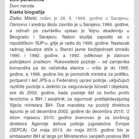
Dom naroda
Kratka biografija
Zlatko Miletić
rođen je 28. 6. 1966. godine u Sarajevu
.
Osnovnu i srednju školu završio je u Sarajevu 1984. godine,
a odmah po završetku upisao je Vojnu akademiju u
Beogradu i Sarajevu. Nakon studija zaposlio se u
republičkom SUP-u, gdje je radio do 1990. godine. Nastavak
radnog iskustva stiče u Stanici javne bezbjednosti između
1990. i 1992. godine, a 1992. odlikovan je zlatnom
policijskom značkom. Rukovodeće pozicije – od zamjenika
komandira pa do načelnika stanice – vršio je do 1995.
godine, a 1996. godine bio je pomoćnik ministra za politiku,
portparol i šef JPS-a u Federalnoj upravi policije, uključujući
različite pozicije u Jedinici za osiguravanje ličnosti i objekata,
sve do 2002. godine, kada postaje šef za borbu protiv
terorizma u BiH i savjetnik za sigurnost predsjedavajućeg
Vijeća ministara BiH. Dva mandata na poziciji direktora
ispunio je od decembra 2002. godine do decembra 2010. U
istom mjesecu 2010. godine imenovan je za izvršnog
direktora Agencije šefova policija jugoistočne Evrope
(SEPCA). Od maja 2013. do maja 2015. godine bio je
ambasador BiH
at large
pri Ministarstvu vanjskih poslova BiH