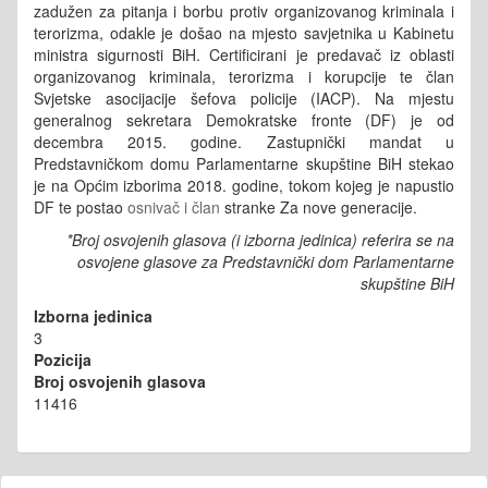
zadužen za pitanja i borbu protiv organizovanog kriminala i
terorizma, odakle je došao na mjesto savjetnika u Kabinetu
ministra sigurnosti BiH. Certificirani je predavač iz oblasti
organizovanog kriminala, terorizma i korupcije te član
Svjetske asocijacije šefova policije (IACP). Na mjestu
generalnog sekretara Demokratske fronte (DF) je od
decembra 2015. godine. Zastupnički mandat u
Predstavničkom domu Parlamentarne skupštine BiH stekao
je na Općim izborima 2018. godine, tokom kojeg je napustio
DF te postao
osnivač i član
stranke Za nove generacije.
*Broj osvojenih glasova (i izborna jedinica) referira se na
osvojene glasove za Predstavnički dom Parlamentarne
skupštine BiH
Izborna jedinica
3
Pozicija
Broj osvojenih glasova
11416