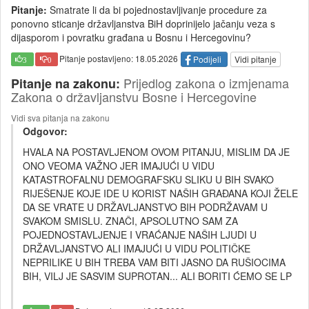
Pitanje:
Smatrate li da bi pojednostavljivanje procedure za
ponovno sticanje državljanstva BiH doprinijelo jačanju veza s
dijasporom i povratku građana u Bosnu i Hercegovinu?
Pitanje postavljeno: 18.05.2026
Podijeli
Vidi pitanje
3
0
Prijedlog zakona o izmjenama
Pitanje na zakonu:
Zakona o državljanstvu Bosne i Hercegovine
Vidi sva pitanja na zakonu
Odgovor:
HVALA NA POSTAVLJENOM OVOM PITANJU, MISLIM DA JE
ONO VEOMA VAŽNO JER IMAJUĆI U VIDU
KATASTROFALNU DEMOGRAFSKU SLIKU U BIH SVAKO
RIJEŠENJE KOJE IDE U KORIST NAŠIH GRAĐANA KOJI ŽELE
DA SE VRATE U DRŽAVLJANSTVO BIH PODRŽAVAM U
SVAKOM SMISLU. ZNAČI, APSOLUTNO SAM ZA
POJEDNOSTAVLJENJE I VRAĆANJE NAŠIH LJUDI U
DRŽAVLJANSTVO ALI IMAJUĆI U VIDU POLITIČKE
NEPRILIKE U BIH TREBA VAM BITI JASNO DA RUŠIOCIMA
BIH, VILJ JE SASVIM SUPROTAN... ALI BORITI ĆEMO SE LP