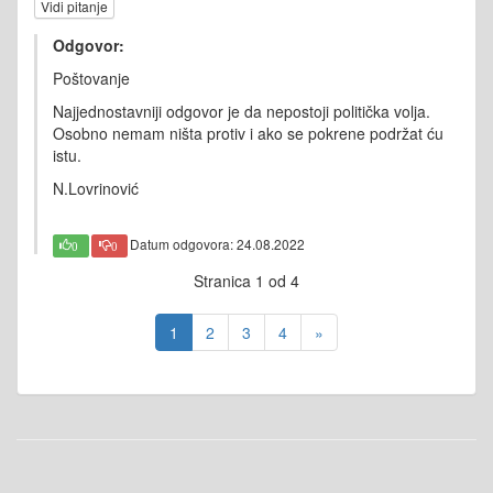
Vidi pitanje
Odgovor:
Poštovanje
Najjednostavniji odgovor je da nepostoji politička volja.
Osobno nemam ništa protiv i ako se pokrene podržat ću
istu.
N.Lovrinović
Datum odgovora: 24.08.2022
0
0
Stranica 1 od 4
1
2
3
4
»