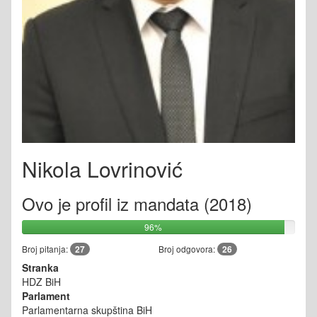
Nikola Lovrinović
Ovo je profil iz mandata (2018)
96%
Broj pitanja:
27
Broj odgovora:
26
Stranka
HDZ BiH
Parlament
Parlamentarna skupština BiH