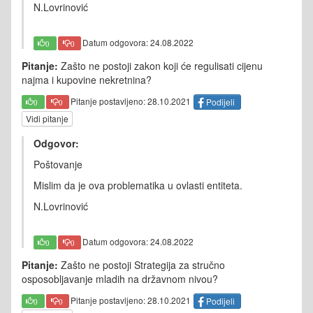
N.Lovrinović
Datum odgovora: 24.08.2022
0
0
Pitanje:
Zašto ne postoji zakon koji će regulisati cijenu
najma i kupovine nekretnina?
Pitanje postavljeno: 28.10.2021
Podijeli
0
0
Vidi pitanje
Odgovor:
Poštovanje
Mislim da je ova problematika u ovlasti entiteta.
N.Lovrinović
Datum odgovora: 24.08.2022
0
0
Pitanje:
Zašto ne postoji Strategija za stručno
osposobljavanje mladih na državnom nivou?
Pitanje postavljeno: 28.10.2021
Podijeli
0
0