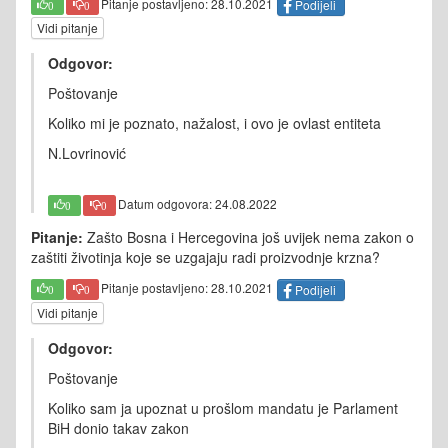
Pitanje postavljeno: 28.10.2021
Podijeli
0
0
Vidi pitanje
Odgovor:
Poštovanje
Koliko mi je poznato, nažalost, i ovo je ovlast entiteta
N.Lovrinović
Datum odgovora: 24.08.2022
0
0
Pitanje:
Zašto Bosna i Hercegovina još uvijek nema zakon o
zaštiti životinja koje se uzgajaju radi proizvodnje krzna?
Pitanje postavljeno: 28.10.2021
Podijeli
0
0
Vidi pitanje
Odgovor:
Poštovanje
Koliko sam ja upoznat u prošlom mandatu je Parlament
BiH donio takav zakon