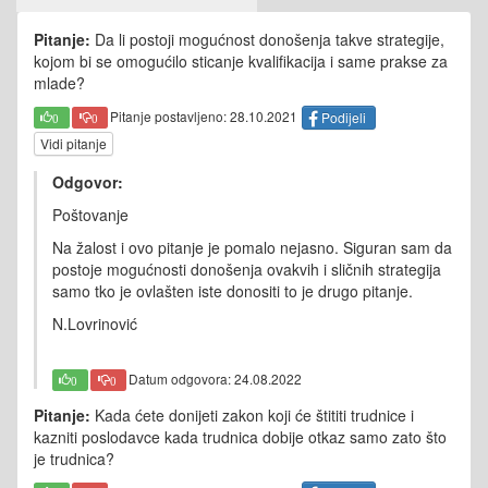
Pitanje:
Da li postoji mogućnost donošenja takve strategije,
kojom bi se omogućilo sticanje kvalifikacija i same prakse za
mlade?
Pitanje postavljeno: 28.10.2021
Podijeli
0
0
Vidi pitanje
Odgovor:
Poštovanje
Na žalost i ovo pitanje je pomalo nejasno. Siguran sam da
postoje mogućnosti donošenja ovakvih i sličnih strategija
samo tko je ovlašten iste donositi to je drugo pitanje.
N.Lovrinović
Datum odgovora: 24.08.2022
0
0
Pitanje:
Kada ćete donijeti zakon koji će štititi trudnice i
kazniti poslodavce kada trudnica dobije otkaz samo zato što
je trudnica?