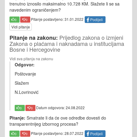
trenutno iznosilo maksimalno 10.728 KM. Slažete li se sa
navedenim ograničenjem?
Pitanje postavljeno: 31.01.2022
Podijeli
0
0
Vidi pitanje
Prijedlog zakona o izmjeni
Pitanje na zakonu:
Zakona o plaćama i naknadama u institucijama
Bosne i Hercegovine
Vidi sva pitanja na zakonu
Odgovor:
Poštovanje
Slažem
N.Lovrinović
Datum odgovora: 24.08.2022
0
0
Pitanje:
Smatrate li da će ove odredbe dovesti do
transparentnijeg izbornog procesa?
Pitanje postavljeno: 28.07.2022
Podijeli
0
0