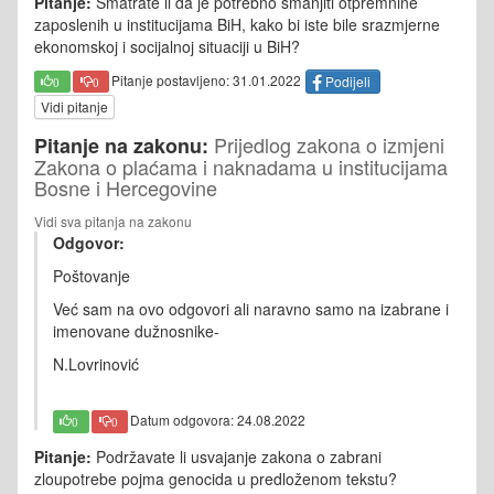
Pitanje:
Smatrate li da je potrebno smanjiti otpremnine
zaposlenih u institucijama BiH, kako bi iste bile srazmjerne
ekonomskoj i socijalnoj situaciji u BiH?
Pitanje postavljeno: 31.01.2022
Podijeli
0
0
Vidi pitanje
Prijedlog zakona o izmjeni
Pitanje na zakonu:
Zakona o plaćama i naknadama u institucijama
Bosne i Hercegovine
Vidi sva pitanja na zakonu
Odgovor:
Poštovanje
Već sam na ovo odgovori ali naravno samo na izabrane i
imenovane dužnosnike-
N.Lovrinović
Datum odgovora: 24.08.2022
0
0
Pitanje:
Podržavate li usvajanje zakona o zabrani
zloupotrebe pojma genocida u predloženom tekstu?