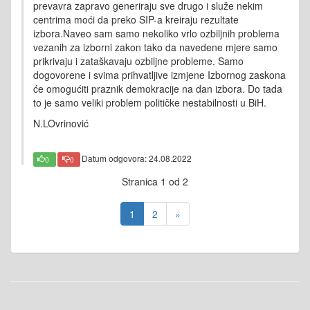
prevavra zapravo generiraju sve drugo i služe nekim
centrima moći da preko SIP-a kreiraju rezultate
izbora.Naveo sam samo nekoliko vrlo ozbiljnih problema
vezanih za izborni zakon tako da navedene mjere samo
prikrivaju i zataškavaju ozbiljne probleme. Samo
dogovorene i svima prihvatljive izmjene Izbornog zaskona
će omogućiti praznik demokracije na dan izbora. Do tada
to je samo veliki problem političke nestabilnosti u BiH.
N.LOvrinović
Datum odgovora: 24.08.2022
0
0
Stranica 1 od 2
1
2
»