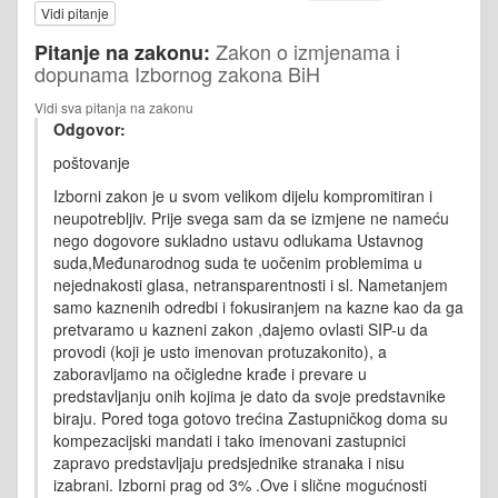
Vidi pitanje
Zakon o izmjenama i
Pitanje na zakonu:
dopunama Izbornog zakona BiH
Vidi sva pitanja na zakonu
Odgovor:
poštovanje
Izborni zakon je u svom velikom dijelu kompromitiran i
neupotrebljiv. Prije svega sam da se izmjene ne nameću
nego dogovore sukladno ustavu odlukama Ustavnog
suda,Međunarodnog suda te uočenim problemima u
nejednakosti glasa, netransparentnosti i sl. Nametanjem
samo kaznenih odredbi i fokusiranjem na kazne kao da ga
pretvaramo u kazneni zakon ,dajemo ovlasti SIP-u da
provodi (koji je usto imenovan protuzakonito), a
zaboravljamo na očigledne krađe i prevare u
predstavljanju onih kojima je dato da svoje predstavnike
biraju. Pored toga gotovo trećina Zastupničkog doma su
kompezacijski mandati i tako imenovani zastupnici
zapravo predstavljaju predsjednike stranaka i nisu
izabrani. Izborni prag od 3% .Ove i slične mogućnosti