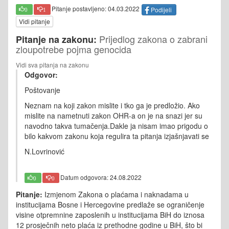
Pitanje postavljeno: 04.03.2022
Podijeli
0
1
Vidi pitanje
Prijedlog zakona o zabrani
Pitanje na zakonu:
zloupotrebe pojma genocida
Vidi sva pitanja na zakonu
Odgovor:
Poštovanje
Neznam na koji zakon mislite i tko ga je predložio. Ako
mislite na nametnuti zakon OHR-a on je na snazi jer su
navodno takva tumačenja.Dakle ja nisam imao prigodu o
bilo kakvom zakonu koja regulira ta pitanja izjašnjavati se
N.Lovrinović
Datum odgovora: 24.08.2022
0
0
Pitanje:
Izmjenom Zakona o plaćama i naknadama u
institucijama Bosne i Hercegovine predlaže se ograničenje
visine otpremnine zaposlenih u institucijama BiH do iznosa
12 prosječnih neto plaća iz prethodne godine u BiH, što bi