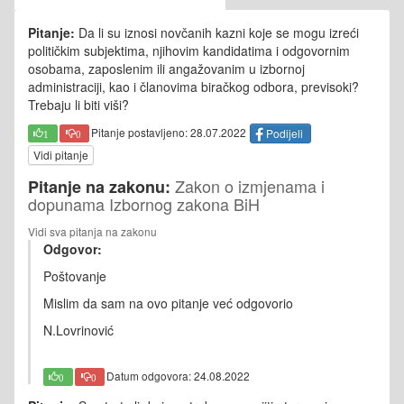
Pitanje:
Da li su iznosi novčanih kazni koje se mogu izreći
političkim subjektima, njihovim kandidatima i odgovornim
osobama, zaposlenim ili angažovanim u izbornoj
administraciji, kao i članovima biračkog odbora, previsoki?
Trebaju li biti viši?
Pitanje postavljeno: 28.07.2022
Podijeli
1
0
Vidi pitanje
Zakon o izmjenama i
Pitanje na zakonu:
dopunama Izbornog zakona BiH
Vidi sva pitanja na zakonu
Odgovor:
Poštovanje
Mislim da sam na ovo pitanje već odgovorio
N.Lovrinović
Datum odgovora: 24.08.2022
0
0