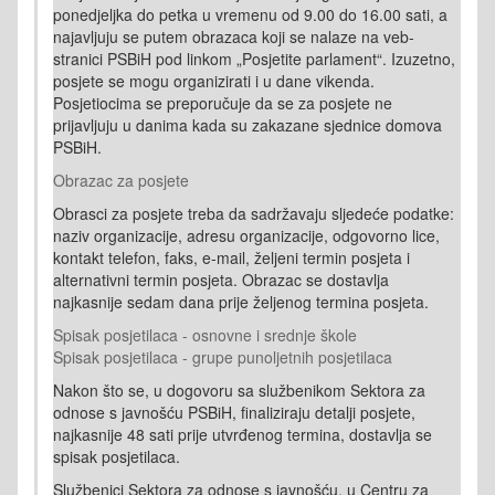
ponedjeljka do petka u vremenu od 9.00 do 16.00 sati, a
najavljuju se putem obrazaca koji se nalaze na veb-
stranici PSBiH pod linkom „Posjetite parlament“. Izuzetno,
posjete se mogu organizirati i u dane vikenda.
Posjetiocima se preporučuje da se za posjete ne
prijavljuju u danima kada su zakazane sjednice domova
PSBiH.
Obrazac za posjete
Obrasci za posjete treba da sadržavaju sljedeće podatke:
naziv organizacije, adresu organizacije, odgovorno lice,
kontakt telefon, faks, e-mail, željeni termin posjeta i
alternativni termin posjeta. Obrazac se dostavlja
najkasnije sedam dana prije željenog termina posjeta.
Spisak posjetilaca - osnovne i srednje škole
Spisak posjetilaca - grupe punoljetnih posjetilaca
Nakon što se, u dogovoru sa službenikom Sektora za
odnose s javnošću PSBiH, finaliziraju detalji posjete,
najkasnije 48 sati prije utvrđenog termina, dostavlja se
spisak posjetilaca.
Službenici Sektora za odnose s javnošću, u Centru za