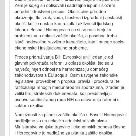
Zemlje kojeg su oblikovali i sadržajno ispunili složeni
prirodni i društveni procesi. Okoliš čine prirodno
okruženje, tlo, zrak, voda, biosfera i izgrađeni (vještački)
okoliš, koji je nastao kao rezultat aktivnosti ljudskog
faktora. Bosna i Hercegovina se susreće s brojnim
problemima u oblasti zaštite okoliša, a posebno treba
istaći nedovoljno razvijene kapacitete, kao i mnoge socio-
ekonomske i institucionalne probleme.
Proces pridruživanja BiH Evropskoj uniji jedan je od
glavnih pokretača reformi u oblasti okoliša, što se u
najvećoj mjeri odnosi na harmonizaciju domaćeg
zakonodavstva s EU acquis. Osim usvojene zakonske
legislative, provedbenih propisa, pravila i procedura, te
ratificiranja mnogih međunarodnih sporazuma, izrađen je i
veliki broj strateških dokumenata, koji predstavljaju
osnovu kontinuiranog rada BiH na ostvarenju reformi u
sektoru okoliša.
Nadležnosti za pitanje zaštite okoliša u Bosni i Hercegovini
podijeljene su na nekoliko administrativnih nivoa.
Ministarstvo vanjske trgovine i ekonomskih odnosa Bosne
i Hercegovine je nadležno za pitanja zaštite okoliša,