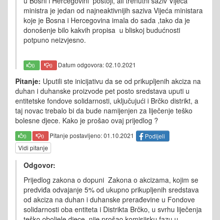
u Bosni i Hercegovini postoji, ali trenutni saziv Vijeća
ministra je jedan od najneaktivnijih saziva Vijeća ministara
koje je Bosna i Hercegovina imala do sada ,tako da je
donošenje bilo kakvih propisa u bliskoj budućnosti
potpuno neizvjesno.
Datum odgovora: 02.10.2021
0
0
Pitanje:
Uputili ste inicijativu da se od prikupljenih akciza na
duhan i duhanske proizvode pet posto sredstava uputi u
entitetske fondove solidarnosti, uključujući i Brčko distrikt, a
taj novac trebalo bi da bude namijenjen za liječenje teško
bolesne djece. Kako je prošao ovaj prijedlog ?
Pitanje postavljeno: 01.10.2021
Podijeli
0
0
Vidi pitanje
Odgovor:
Prijedlog zakona o dopuni Zakona o akcizama, kojim se
predviđa odvajanje 5% od ukupno prikupljenih sredstava
od akciza na duhan i duhanske prerađevine u Fondove
solidarnosti oba entiteta i Distrikta Brčko, u svrhu liječenja
teško oboljele djece, nije prošao komisijsku fazu u