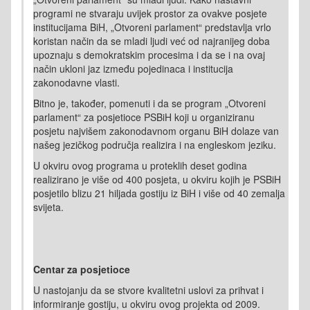
programi ne stvaraju uvijek prostor za ovakve posjete
institucijama BiH, „Otvoreni parlament“ predstavlja vrlo
koristan način da se mladi ljudi već od najranijeg doba
upoznaju s demokratskim procesima i da se i na ovaj
način ukloni jaz između pojedinaca i institucija
zakonodavne vlasti.
Bitno je, također, pomenuti i da se program „Otvoreni
parlament“ za posjetioce PSBiH koji u organiziranu
posjetu najvišem zakonodavnom organu BiH dolaze van
našeg jezičkog područja realizira i na engleskom jeziku.
U okviru ovog programa u proteklih deset godina
realizirano je više od 400 posjeta, u okviru kojih je PSBiH
posjetilo blizu 21 hiljada gostiju iz BiH i više od 40 zemalja
svijeta.
Centar za posjetioce
U nastojanju da se stvore kvalitetni uslovi za prihvat i
informiranje gostiju, u okviru ovog projekta od 2009.