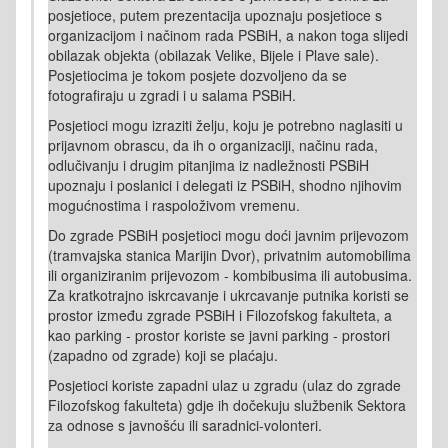
posjetioce, putem prezentacija upoznaju posjetioce s
organizacijom i načinom rada PSBiH, a nakon toga slijedi
obilazak objekta (obilazak Velike, Bijele i Plave sale).
Posjetiocima je tokom posjete dozvoljeno da se
fotografiraju u zgradi i u salama PSBiH.
Posjetioci mogu izraziti želju, koju je potrebno naglasiti u
prijavnom obrascu, da ih o organizaciji, načinu rada,
odlučivanju i drugim pitanjima iz nadležnosti PSBiH
upoznaju i poslanici i delegati iz PSBiH, shodno njihovim
mogućnostima i raspoloživom vremenu.
Do zgrade PSBiH posjetioci mogu doći javnim prijevozom
(tramvajska stanica Marijin Dvor), privatnim automobilima
ili organiziranim prijevozom - kombibusima ili autobusima.
Za kratkotrajno iskrcavanje i ukrcavanje putnika koristi se
prostor između zgrade PSBiH i Filozofskog fakulteta, a
kao parking - prostor koriste se javni parking - prostori
(zapadno od zgrade) koji se plaćaju.
Posjetioci koriste zapadni ulaz u zgradu (ulaz do zgrade
Filozofskog fakulteta) gdje ih dočekuju službenik Sektora
za odnose s javnošću ili saradnici-volonteri.