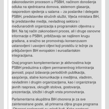
zakonodavnim procesom u PSBiH, načinom donošenja
odluka na sjednicama domova, sistemom glasanja,
rasporedom sjedenja u salama – za poslanike i delegate
PSBiH, predstavnike stručnih službi, Vijeća ministara BiH,
te predstavnike medija, nevladinog sektora i
međunarodnih organizacija s programskim ciljevima u
BiH. Na taj način zakonodavni proces, ali i druge osnovne
informacije o PSBiH, približavaju se najširem krugu
građana, a snažno se promoviraju konsenzusom
ustanovljeni i usvojeni ciljevi koji proističu iz težnje za
priključenjem BiH evropskim i euroatlantskim
integracijama.
Ovaj program komplementaran je aktivnostima koje
PSBiH preduzima s ciljem permanentnog informiranja
javnosti, poput izdavanja periodičnih publikacija,
saopćenja, stalne komunikacije s medijima, vladinim,
nevladinim i drugim organizacijama, kao i organiziranja
javnih rasprava, okruglih stolova, gostovanja,
prezentacija, izložbi i drugih vrsta promoviranja.
Parlamentarna skupština BiH otvorena je za sve
zainteresirane goste, ali primarna ciljna grupa programa
„Otvoreni parlament“ su mladi ljudi. Kako nastavni