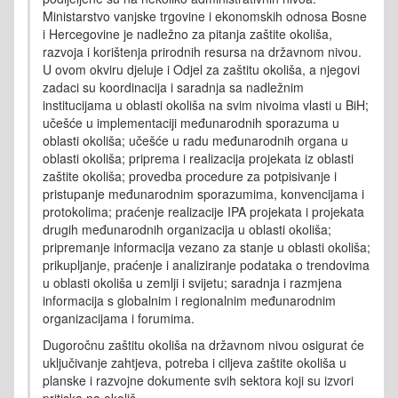
Ministarstvo vanjske trgovine i ekonomskih odnosa Bosne
i Hercegovine je nadležno za pitanja zaštite okoliša,
razvoja i korištenja prirodnih resursa na državnom nivou.
U ovom okviru djeluje i Odjel za zaštitu okoliša, a njegovi
zadaci su koordinacija i saradnja sa nadležnim
institucijama u oblasti okoliša na svim nivoima vlasti u BiH;
učešće u implementaciji međunarodnih sporazuma u
oblasti okoliša; učešće u radu međunarodnih organa u
oblasti okoliša; priprema i realizacija projekata iz oblasti
zaštite okoliša; provedba procedure za potpisivanje i
pristupanje međunarodnim sporazumima, konvencijama i
protokolima; praćenje realizacije IPA projekata i projekata
drugih međunarodnih organizacija u oblasti okoliša;
pripremanje informacija vezano za stanje u oblasti okoliša;
prikupljanje, praćenje i analiziranje podataka o trendovima
u oblasti okoliša u zemlji i svijetu; saradnja i razmjena
informacija s globalnim i regionalnim međunarodnim
organizacijama i forumima.
Dugoročnu zaštitu okoliša na državnom nivou osigurat će
uključivanje zahtjeva, potreba i ciljeva zaštite okoliša u
planske i razvojne dokumente svih sektora koji su izvori