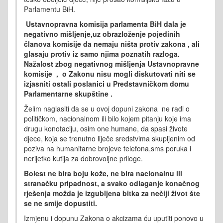
Parlamentu BiH.
Ustavnopravna komisija parlamenta BiH dala je
negativno mišljenje,uz obrazloženje pojedinih
članova komisije da nemaju ništa protiv zakona , ali
glasaju protiv iz samo njima poznatih razloga.
Nažalost zbog negativnog mišljenja Ustavnopravne
komisije , o Zakonu nisu mogli diskutovati niti se
izjasniti ostali poslanici u Predstavničkom domu
Parlamentarne skupštine .
Želim naglasiti da se u ovoj dopuni zakona ne radi o
političkom, nacionalnom ili bilo kojem pitanju koje ima
drugu konotaciju, osim one humane, da spasi živote
djece, koja se trenutno liječe sredstvima skupljenim od
poziva na humanitarne brojeve telefona,sms poruka i
nerijetko kutija za dobrovoljne priloge.
Bolest ne bira boju kože, ne bira nacionalnu ili
stranačku pripadnost, a svako odlaganje konačnog
rješenja možda je izgubljena bitka za nečiji život šte
se ne smije dopustiti.
Izmjenu i dopunu Zakona o akcizama ću uputiti ponovo u