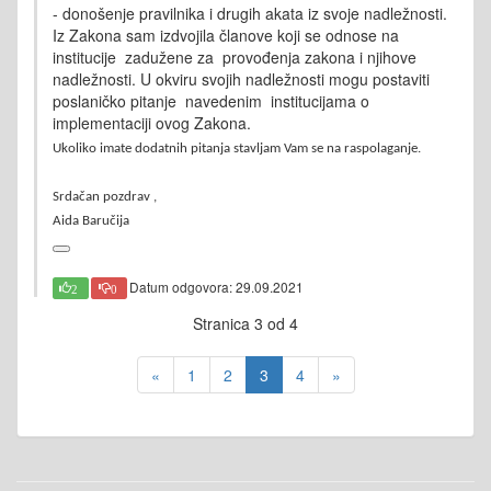
- donošenje pravilnika i drugih akata iz svoje nadležnosti.
Iz Zakona sam izdvojila članove koji se odnose na
institucije zadužene za provođenja zakona i njihove
nadležnosti. U okviru svojih nadležnosti mogu postaviti
poslaničko pitanje navedenim institucijama o
implementaciji ovog Zakona.
Ukoliko imate dodatnih pitanja stavljam Vam se na raspolaganje.
Srdačan pozdrav ,
Aida Baručija
Datum odgovora: 29.09.2021
2
0
Stranica 3 od 4
«
1
2
3
4
»