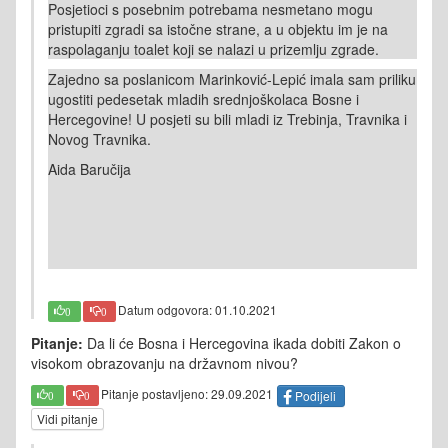
Posjetioci s posebnim potrebama nesmetano mogu
pristupiti zgradi sa istočne strane, a u objektu im je na
raspolaganju toalet koji se nalazi u prizemlju zgrade.
Zajedno sa poslanicom Marinković-Lepić imala sam priliku
ugostiti pedesetak mladih srednjoškolaca Bosne i
Hercegovine! U posjeti su bili mladi iz Trebinja, Travnika i
Novog Travnika.
Aida Baručija
Datum odgovora: 01.10.2021
0
0
Pitanje:
Da li će Bosna i Hercegovina ikada dobiti Zakon o
visokom obrazovanju na državnom nivou?
Pitanje postavljeno: 29.09.2021
Podijeli
0
0
Vidi pitanje