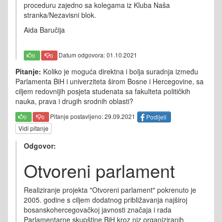
proceduru zajedno sa kolegama iz Kluba Naša
stranka/Nezavisni blok.
Aida Baručija
Datum odgovora: 01.10.2021
0
0
Pitanje:
Koliko je moguća direktna i bolja suradnja između
Parlamenta BiH i univerziteta širom Bosne i Hercegovine, sa
ciljem redovnijih posjeta studenata sa fakulteta političkih
nauka, prava i drugih srodnih oblasti?
Pitanje postavljeno: 29.09.2021
Podijeli
0
0
Vidi pitanje
Odgovor:
Otvoreni parlament
Realiziranje projekta "Otvoreni parlament" pokrenuto je
2005. godine s ciljem dodatnog približavanja najširoj
bosanskohercegovačkoj javnosti značaja i rada
Parlamentarne skupštine BiH kroz niz organiziranih