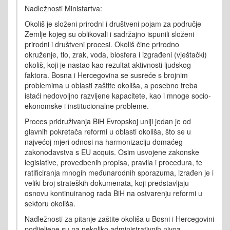
Nadležnosti Ministartva:
Okoliš je složeni prirodni i društveni pojam za područje
Zemlje kojeg su oblikovali i sadržajno ispunili složeni
prirodni i društveni procesi. Okoliš čine prirodno
okruženje, tlo, zrak, voda, biosfera i izgrađeni (vještački)
okoliš, koji je nastao kao rezultat aktivnosti ljudskog
faktora. Bosna i Hercegovina se susreće s brojnim
problemima u oblasti zaštite okoliša, a posebno treba
istaći nedovoljno razvijene kapacitete, kao i mnoge socio-
ekonomske i institucionalne probleme.
Proces pridruživanja BiH Evropskoj uniji jedan je od
glavnih pokretača reformi u oblasti okoliša, što se u
najvećoj mjeri odnosi na harmonizaciju domaćeg
zakonodavstva s EU acquis. Osim usvojene zakonske
legislative, provedbenih propisa, pravila i procedura, te
ratificiranja mnogih međunarodnih sporazuma, izrađen je i
veliki broj strateških dokumenata, koji predstavljaju
osnovu kontinuiranog rada BiH na ostvarenju reformi u
sektoru okoliša.
Nadležnosti za pitanje zaštite okoliša u Bosni i Hercegovini
podijeljene su na nekoliko administrativnih nivoa.