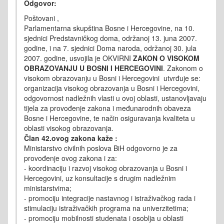
Odgovor:
Poštovani ,
Parlamentarna skupština Bosne i Hercegovine, na 10.
sjednici Predstavničkog doma, održanoj 13. juna 2007.
godine, i na 7. sjednici Doma naroda, održanoj 30. jula
2007. godine, usvojila je OKVIRNI
ZAKON O VISOKOM
OBRAZOVANJU U BOSNI I HERCEGOVINI
. Zakonom o
visokom obrazovanju u Bosni i Hercegovini utvrđuje se:
organizacija visokog obrazovanja u Bosni i Hercegovini,
odgovornost nadležnih vlasti u ovoj oblasti, ustanovljavaju
tijela za provođenje zakona i međunarodnih obaveza
Bosne i Hercegovine, te način osiguravanja kvaliteta u
oblasti visokog obrazovanja.
Član 42.ovog zakona kaže :
Ministarstvo civilnih poslova BiH odgovorno je za
provođenje ovog zakona i za:
- koordinaciju i razvoj visokog obrazovanja u Bosni i
Hercegovini, uz konsultacije s drugim nadležnim
ministarstvima;
- promociju integracije nastavnog i istraživačkog rada i
stimulaciju istraživačkih programa na univerzitetima;
- promociju mobilnosti studenata i osoblja u oblasti