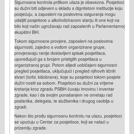
Sigurnosna kontrola prilikom ulaza je obavezna. Posjetioci
su dužni biti odjeveni u skladu s dignitetom institucije koju
posjećuju, a zaposleni na poslovima osiguranja mogu
udaljiti posjetioce u alkoholiziranom stanju ili one koji na
bilo koji način ugrožavaju rad zaposlenih u Parlamentarnoj
skupštini BiH.
Tokom sigurnosne provjere, zaposleni na poslovima
sigurnosti, zajedno s vođom organizirane grupe,
provjeravaju ranije dostavljeni spisak posjetilaca,
upoređujući ga s brojem pristiglih posjetilaca u
organiziranoj grupi. Potom slijedi uobičajeni sigurnosni
pregled posjetilaca, uključujući i pregled njihovih ličnih
stvari (torbi, kišobrana), koje su posjetioci tokom posjete
dužni nositi sa sobom. Posjetioci su dužni za vrijeme
kretanja kroz zgradu PSBiH čuvaju imovinu i inventar
zgrade, kao i da svojim ponašanjem ne ometaju rad
poslanika, delegata, te službenika i drugog osoblja u
zgradi.
Nakon što prođu sigurnosnu kontrolu na ulazu, posjetioci
se upućuju u Centar za posjetioce, koji se nalazi u
prizemlju zgrade.