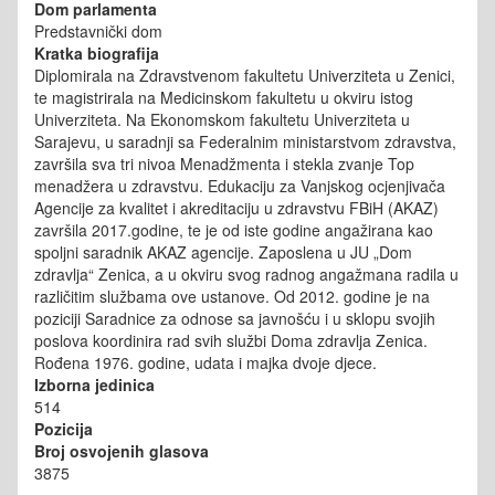
Dom parlamenta
Predstavnički dom
Kratka biografija
Diplomirala na Zdravstvenom fakultetu Univerziteta u Zenici,
te magistrirala na Medicinskom fakultetu u okviru istog
Univerziteta. Na Ekonomskom fakultetu Univerziteta u
Sarajevu, u saradnji sa Federalnim ministarstvom zdravstva,
završila sva tri nivoa Menadžmenta i stekla zvanje Top
menadžera u zdravstvu. Edukaciju za Vanjskog ocjenjivača
Agencije za kvalitet i akreditaciju u zdravstvu FBiH (AKAZ)
završila 2017.godine, te je od iste godine angažirana kao
spoljni saradnik AKAZ agencije. Zaposlena u JU „Dom
zdravlja“ Zenica, a u okviru svog radnog angažmana radila u
različitim službama ove ustanove. Od 2012. godine je na
poziciji Saradnice za odnose sa javnošću i u sklopu svojih
poslova koordinira rad svih službi Doma zdravlja Zenica.
Rođena 1976. godine, udata i majka dvoje djece.
Izborna jedinica
514
Pozicija
Broj osvojenih glasova
3875