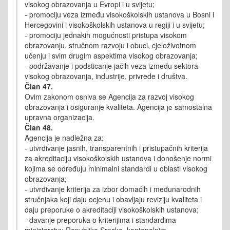
visokog obrazovanja u Evropi i u svijetu;
- promociju veza između visokoškolskih ustanova u Bosni i
Hercegovini i visokoškolskih ustanova u regiji i u svijetu;
- promociju jednakih mogućnosti pristupa visokom
obrazovanju, stručnom razvoju i obuci, cjeloživotnom
učenju i svim drugim aspektima visokog obrazovanja;
- podržavanje i podsticanje jačih veza između sektora
visokog obrazovanja, industrije, privrede i društva.
Član 47.
Ovim zakonom osniva se Agencija za razvoj visokog
obrazovanja i osiguranje kvaliteta. Agencija је samostalna
upravna organizacija.
Član 48.
Agencija je nadležna za:
- utvrđivanje jasnih, transparentnih i pristupačnih kriterija
za akreditaciju visokoškolskih ustanova i donošenje normi
kojima se određuju minimalni standardi u oblasti visokog
obrazovanja;
- utvrđivanje kriterija za izbor domaćih i međunarodnih
stručnjaka koji daju ocjenu i obavljaju reviziju kvaliteta i
daju preporuke o akreditaciji visokoškolskih ustanova;
- davanje preporuka o kriterijima i standardima