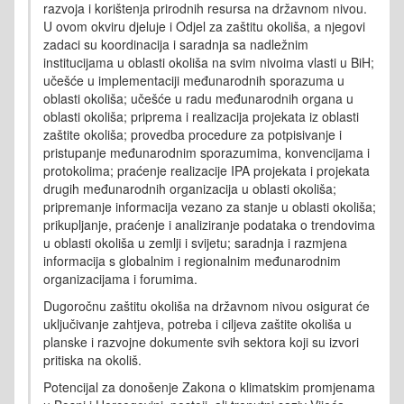
razvoja i korištenja prirodnih resursa na državnom nivou.
U ovom okviru djeluje i Odjel za zaštitu okoliša, a njegovi
zadaci su koordinacija i saradnja sa nadležnim
institucijama u oblasti okoliša na svim nivoima vlasti u BiH;
učešće u implementaciji međunarodnih sporazuma u
oblasti okoliša; učešće u radu međunarodnih organa u
oblasti okoliša; priprema i realizacija projekata iz oblasti
zaštite okoliša; provedba procedure za potpisivanje i
pristupanje međunarodnim sporazumima, konvencijama i
protokolima; praćenje realizacije IPA projekata i projekata
drugih međunarodnih organizacija u oblasti okoliša;
pripremanje informacija vezano za stanje u oblasti okoliša;
prikupljanje, praćenje i analiziranje podataka o trendovima
u oblasti okoliša u zemlji i svijetu; saradnja i razmjena
informacija s globalnim i regionalnim međunarodnim
organizacijama i forumima.
Dugoročnu zaštitu okoliša na državnom nivou osigurat će
uključivanje zahtjeva, potreba i ciljeva zaštite okoliša u
planske i razvojne dokumente svih sektora koji su izvori
pritiska na okoliš.
Potencijal za donošenje Zakona o klimatskim promjenama