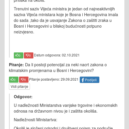
pritiska na okoliš.
Trenutni saziv Vijeća ministra je jedan od najneaktivnijih
saziva Vijeća ministara koje je Bosna i Hercegovina imala
do sada ,tako da je usvajanje Zakona o zaštiti zraka u
Bosni i Hercegovini u bliskoj budućnosti potpuno
neizvjesno.
Datum odgovora: 02.10.2021
0
0
Pitanje:
Da li postoji potencijal za neki nacrt zakona o
klimatskim promjenama u Bosni i Hercegovini?
Pitanje postavljeno: 29.09.2021
Podijeli
0
0
Vidi pitanje
Odgovor:
U nadležnosti Ministarstva vanjske trgovine i ekonomskih
odnosa na državnom nivou je i zaštita okoliša.
Nadležnosti Ministartva:
Okoliš je složeni prirodni i društveni pojam za područje