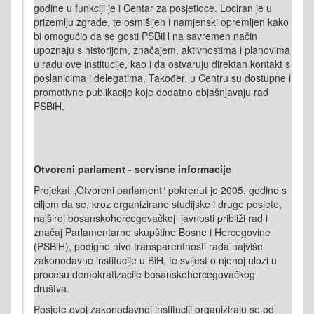
godine u funkciji je i Centar za posjetioce. Lociran je u
prizemlju zgrade, te osmišljen i namjenski opremljen kako
bi omogućio da se gosti PSBiH na savremen način
upoznaju s historijom, značajem, aktivnostima i planovima
u radu ove institucije, kao i da ostvaruju direktan kontakt s
poslanicima i delegatima. Također, u Centru su dostupne i
promotivne publikacije koje dodatno objašnjavaju rad
PSBiH.
Otvoreni parlament - servisne informacije
Projekat „Otvoreni parlament“ pokrenut je 2005. godine s
ciljem da se, kroz organizirane studijske i druge posjete,
najširoj bosanskohercegovačkoj javnosti približi rad i
značaj Parlamentarne skupštine Bosne i Hercegovine
(PSBiH), podigne nivo transparentnosti rada najviše
zakonodavne institucije u BiH, te svijest o njenoj ulozi u
procesu demokratizacije bosanskohercegovačkog
društva.
Posjete ovoj zakonodavnoj instituciji organiziraju se od