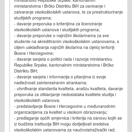
ministarstvu Republike Srpske, kantonalnim
ministarstvima i Brčko Distriktu BiH za osnivanje i
zatvaranje visokoškolskih ustanova, te za prestrukturiranje
studijskih programa;
- davanje preporuka o kriterijima za licenciranje
visokoškolskih ustanova i studijskih programa;
- davanje preporuke o najnižim školarinama za sve
studente na akreditiranim visokoškolskim ustanovama, s
ciljem usklađivanja najnižih školarina na cijeloj teritoriji
Bosne i Hercegovine;
- davanje savjeta o politici rada i razvoja ministarstvu
Republike Srpske, kantonalnim ministarstvima i Brčko
Distriktu BiH;
- davanje savjeta i informacija o pitanjima iz svoje
nadležnosti zainteresiranim strankama;
- utvrđivanje standarda kvaliteta, analizu kvaliteta, davanje
preporuka za otklanjanje nedostataka kvalitete studija i
visokoškolskih ustanova;
- predstavljanje Bosne i Hercegovine u međunarodnim
organizacijama za kvalitet u visokom obrazovanju;
- predlaganje općih smjernica i kriterija na osnovu kojih se
iz budžeta institucija BiH mogu dodjeljivati sredstva
visokoškolskim ustanovama za naučnoistraživački rad;