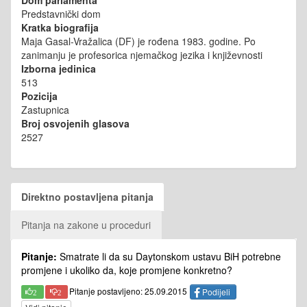
Predstavnički dom
Kratka biografija
Maja Gasal-Vražalica (DF) je rođena 1983. godine. Po
zanimanju je profesorica njemačkog jezika i književnosti
Izborna jedinica
513
Pozicija
Zastupnica
Broj osvojenih glasova
2527
Direktno postavljena pitanja
Pitanja na zakone u proceduri
Pitanje:
Smatrate li da su Daytonskom ustavu BiH potrebne
promjene i ukoliko da, koje promjene konkretno?
Pitanje postavljeno: 25.09.2015
Podijeli
2
2