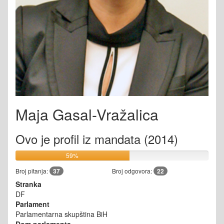
Maja Gasal-Vražalica
Ovo je profil iz mandata (2014)
59%
Broj pitanja:
37
Broj odgovora:
22
Stranka
DF
Parlament
Parlamentarna skupština BiH
Dom parlamenta