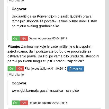
Vidi pitanje
Odgovor:
Usklaaditi ga sa Konvencijom o zaštiti ljudskih prava i
temeljnih sloboda za početak, a time bismo dobili Ustav
po mjerio svakog građanina/ke.
Datum odgovora: 03.04.2017
1
1
Pitanje:
Zanima me koje je vaše mišljenje o istospolnim
zajednicama, da li podržavate borbu ove populacije za
ostvarivanje prava. Da li bi po vama bilo uredu da istospolni
parovi po zkonu mogu stupiti u bračnu zajednicu?
Pitanje postavljeno: 01.10.2015
Podijeli
4
0
Vidi pitanje
Odgovor:
www.lgbt.ba/maja-gasal-vrazalica - sve piše
Datum odgovora: 22.04.2016
2
0