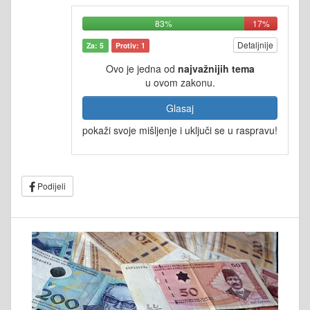
83%
17%
Detaljnije
Za: 5
Protiv: 1
Ovo je jedna od
najvažnijih tema
u ovom zakonu.
Glasaj
pokaži svoje mišljenje i uključi se u raspravu!
Podijeli