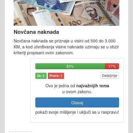
Novčana naknada
Novčana naknada se priznaje u visini od 500 do 3.000
KM, a kod utvrđivanja visine naknade uzimaju se u obzir
kriteriji propisani ovim zakonom.
83%
17%
Detaljnije
Za: 5
Protiv: 1
Ovo je jedna od
najvažnijih tema
u ovom zakonu.
Glasaj
pokaži svoje mišljenje i uključi se u raspravu!