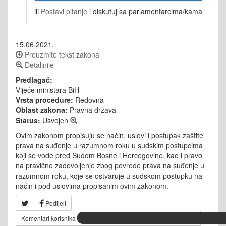
ili
Postavi pitanje
i diskutuj sa parlamentarcima/kama
15.06.2021.
Preuzmite tekst zakona
Detaljnije
Predlagač:
Vijeće ministara BiH
Vrsta procedure:
Redovna
Oblast zakona:
Pravna država
Status:
Usvojen
Ovim zakonom propisuju se način, uslovi i postupak zaštite
prava na suđenje u razumnom roku u sudskim postupcima
koji se vode pred Sudom Bosne i Hercegovine, kao i pravo
na pravično zadovoljenje zbog povrede prava na suđenje u
razumnom roku, koje se ostvaruje u sudskom postupku na
način i pod uslovima propisanim ovim zakonom.
Podijeli
Komentari korisnika