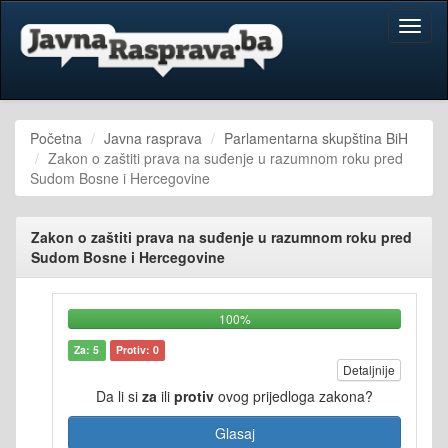
Toggl
naviga
Početna
Javna rasprava
Parlamentarna skupština BiH
Zakon o zaštiti prava na suđenje u razumnom roku pred
Sudom Bosne i Hercegovine
Zakon o zaštiti prava na suđenje u razumnom roku pred
Sudom Bosne i Hercegovine
100%
Za: 5
Protiv: 0
Detaljnije
Da li si
za
ili
protiv
ovog prijedloga zakona?
Glasaj