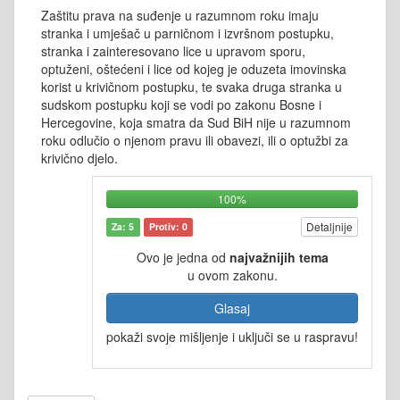
Zaštitu prava na suđenje u razumnom roku imaju
stranka i umješač u parničnom i izvršnom postupku,
stranka i zainteresovano lice u upravom sporu,
optuženi, oštećeni i lice od kojeg je oduzeta imovinska
korist u krivičnom postupku, te svaka druga stranka u
sudskom postupku koji se vodi po zakonu Bosne i
Hercegovine, koja smatra da Sud BiH nije u razumnom
roku odlučio o njenom pravu ili obavezi, ili o optužbi za
krivično djelo.
100%
Detaljnije
Za: 5
Protiv: 0
Ovo je jedna od
najvažnijih tema
u ovom zakonu.
Glasaj
pokaži svoje mišljenje i uključi se u raspravu!