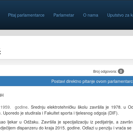
Pitaj parlamentarce
Parlametar
O nama
Uputstvo za k
ć
Broj odgovora:
0
Postavi direktno pitanje ovom parlamentar
iH
 1959. godine
. Srednju elektrotehničku školu završila je 1978. u O
 Uporedo je studirala i Fakultet sporta i tjelesnog odgoja (DIF).
o ljekar u Odžaku. Završila je specijalizaciju iz pedijatrije, a zavr
 dječijem dispanzeru do kraja 2015. godine. Odlazi u penziju i vraća se