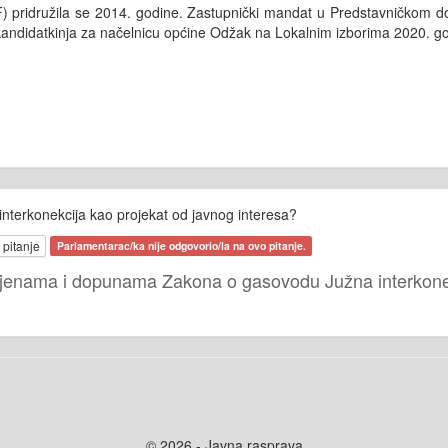
F) pridružila se 2014. godine. Zastupnički mandat u Predstavničkom 
 kandidatkinja za načelnicu općine Odžak na Lokalnim izborima 2020. g
interkonekcija kao projekat od javnog interesa?
 pitanje
Parlamentarac/ka nije odgovorio/la na ovo pitanje.
mjenama i dopunama Zakona o gasovodu Južna interkonek
© 2026 - Javna rasprava