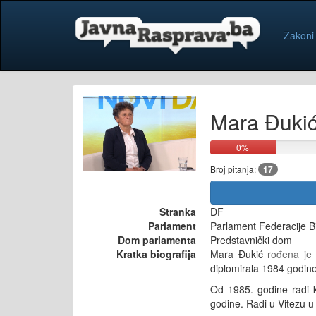
Zakoni
Mara Đuki
0%
Broj pitanja:
17
Stranka
DF
Parlament
Parlament Federacije B
Dom parlamenta
Predstavnički dom
Kratka biografija
Mara Đukić
rođena je
diplomirala 1984 godine.
Od 1985. godine radi ka
godine. Radi u Vitezu u