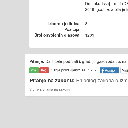
Demokratskoj fronti (D
2018. godine, a bila je
Izborna jedinica
8
Pozicija
Broj osvojenih glasova
1209
Pitanje:
Da li ćete podržati izgradnju gasovoda Južna 
Pitanje postavljeno: 08.04.2026
Podijeli
Vidi
0
0
Prijedlog zakona o iz
Pitanje na zakonu:
Vidi sva pitanja na zakonu