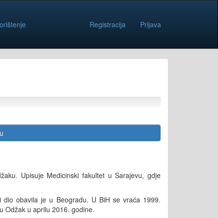
orištenje
Registracija
Prijava
cu
džaku. Upisuje Medicinski fakultet u Sarajevu, gdje
šni dio obavila je u Beogradu. U BiH se vraća 1999.
 u Odžak u aprilu 2016. godine.