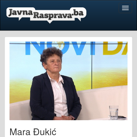
Toggl
naviga
Mara Đukić