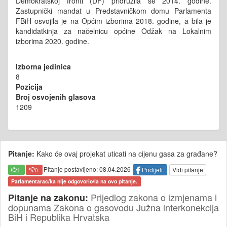
Demokratskoj fronti (DF) pridružila se 2014. godine.
Zastupnički mandat u Predstavničkom domu Parlamenta
FBiH osvojila je na Općim izborima 2018. godine, a bila je
kandidatkinja za načelnicu općine Odžak na Lokalnim
izborima 2020. godine.
Izborna jedinica
8
Pozicija
Broj osvojenih glasova
1209
Pitanje:
Kako će ovaj projekat uticati na cijenu gasa za građane?
Pitanje postavljeno: 08.04.2026
Podijeli
Vidi pitanje
1
0
Parlamentarac/ka nije odgovorio/la na ovo pitanje.
Prijedlog zakona o izmjenama i
Pitanje na zakonu:
dopunama Zakona o gasovodu Južna interkonekcija
BiH i Republika Hrvatska