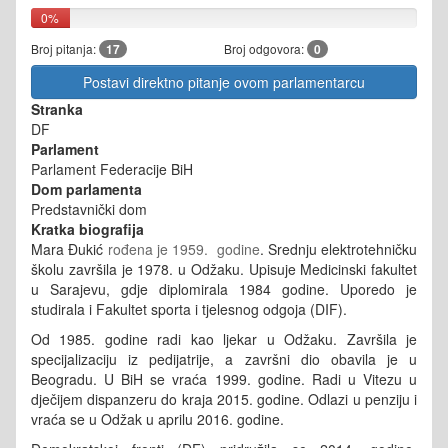
0%
Broj pitanja:
17
Broj odgovora:
0
Postavi direktno pitanje ovom parlamentarcu
Stranka
DF
Parlament
Parlament Federacije BiH
Dom parlamenta
Predstavnički dom
Kratka biografija
Mara Đukić
rođena je 1959. godine
. Srednju elektrotehničku
školu završila je 1978. u Odžaku. Upisuje Medicinski fakultet
u Sarajevu, gdje diplomirala 1984 godine. Uporedo je
studirala i Fakultet sporta i tjelesnog odgoja (DIF).
Od 1985. godine radi kao ljekar u Odžaku. Završila je
specijalizaciju iz pedijatrije, a završni dio obavila je u
Beogradu. U BiH se vraća 1999. godine. Radi u Vitezu u
dječijem dispanzeru do kraja 2015. godine. Odlazi u penziju i
vraća se u Odžak u aprilu 2016. godine.