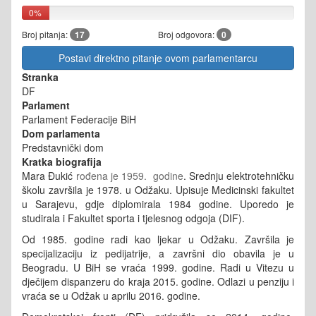
0%
Broj pitanja:
17
Broj odgovora:
0
Postavi direktno pitanje ovom parlamentarcu
Stranka
DF
Parlament
Parlament Federacije BiH
Dom parlamenta
Predstavnički dom
Kratka biografija
Mara Đukić
rođena je 1959. godine
. Srednju elektrotehničku
školu završila je 1978. u Odžaku. Upisuje Medicinski fakultet
u Sarajevu, gdje diplomirala 1984 godine. Uporedo je
studirala i Fakultet sporta i tjelesnog odgoja (DIF).
Od 1985. godine radi kao ljekar u Odžaku. Završila je
specijalizaciju iz pedijatrije, a završni dio obavila je u
Beogradu. U BiH se vraća 1999. godine. Radi u Vitezu u
dječijem dispanzeru do kraja 2015. godine. Odlazi u penziju i
vraća se u Odžak u aprilu 2016. godine.