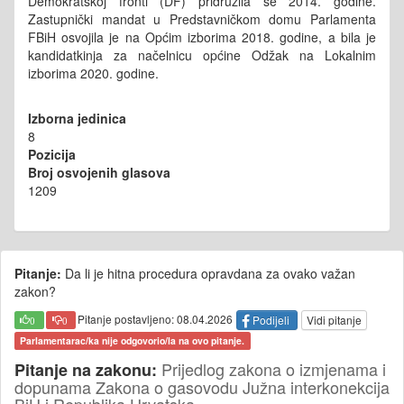
Demokratskoj fronti (DF) pridružila se 2014. godine.
Zastupnički mandat u Predstavničkom domu Parlamenta
FBiH osvojila je na Općim izborima 2018. godine, a bila je
kandidatkinja za načelnicu općine Odžak na Lokalnim
izborima 2020. godine.
Izborna jedinica
8
Pozicija
Broj osvojenih glasova
1209
Pitanje:
Da li je hitna procedura opravdana za ovako važan
zakon?
Pitanje postavljeno: 08.04.2026
Podijeli
Vidi pitanje
0
0
Parlamentarac/ka nije odgovorio/la na ovo pitanje.
Prijedlog zakona o izmjenama i
Pitanje na zakonu:
dopunama Zakona o gasovodu Južna interkonekcija