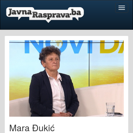
Toggl
naviga
Mara Đukić