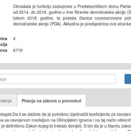
Obnašala je funkciju zastupnice u Predstavničkom domu Parla
od 2014. do 2018. godine u ime Stranke demokratske akcije (SD
tokom 2018. godine, te postala članica novoosnovane poli
demokratske akcije (PDA). Aktuelna je predsjednica ove stranke
nica
4
cija
sova
6719
pitanja
Pitanja na zakone u proceduri
egati,Da li se slažete da je potrebno izjednačiti koeficijente za osvoj
a sa osvojenom medaljom na Olimpijskim igrama i na taj način otkloniti
 je definitivno Zakon kojeg bi trebalo donijeti. S tim da je u Nacrtu zak