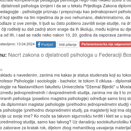
djelatnosti psihologa izmjeni i da se u tekstu Prijedloga Zakona diplom
 pedagogije - psihologije priznaju i prepoznaju kao jednakopravni psiholo
i Vi koji sjedite na tim mjestima da je ovo nehumano, diskriminatorno, da
laze iz ove zemlje, ti ljudi su čisto pošteno završili svoje studije, na d
i , čiji roditelji su dali zadnji atom snage da ih školuju, među kojima su d
na od tih, i sad se nađe neko nakon 10, 20. godina da osporava zanima
ostavljeno: 13.04.2024
Podijeli
Vidi pitanje
Parlamentarac/ka nije odgovorio/l
Nacrt zakona o djelatnosti psihologa u Federaciji Bo
nu:
nu
skladu s navedenim, zanima me kakav je status studenata koji su to
profesor Psihologije i sociologije - bachelor, te tokom II ciklusa - diplomsk
logije na Nastavničkom fakultetu Univerziteta "Džemal Bijedić" u Mosta
 između jednopredmetnih i dvopredmetnih studija, zanima me da li to z
iranih psihologa (posebno magistra psihologije) određuje samo broj s
i da diplomirani magistar psihologije (prethodno jednopredmetni studij) v
 psihologije (prethodno dvopredmetni studij, pa magisterij) koji ima o
ije uz svoje ime? Ko može sa takvom sigurnošću tvrditi i kleti se u sup
redmetnog studija, samo kao takvog? Uz današnju sociokulturološku kl
 zaborave za kratak rok, dijelom zbog mehaničkog usvajanja materijala