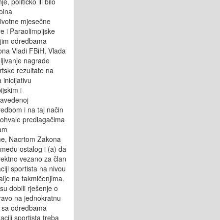
e, političko ili bilo
polna
oživotne mjesečne
re i Paraolimpijske
svojim odredbama
ona Vladi FBiH, Vlada
eljivanje nagrade
rtske rezultate na
inicijativu
jskim i
 navedenoj
edbom i na taj način
 pohvale predlagačima
nam
aime, Nacrtom Zakona
zmeđu ostalog i (a) da
irektno vezano za član
iji sportista na nivou
lje na takmičenjima.
su dobili rješenje o
 pravo na jednokratnu
du sa odredbama
ciji sportista treba