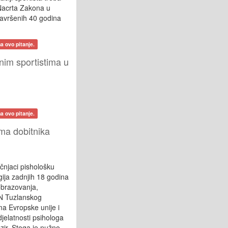
) Nacrta Zakona u
navršenih 40 godina
a ovo pitanje.
nim sportistima u
a ovo pitanje.
ma dobitnika
čnjaci pishološku
gija zadnjih 18 godina
obrazovanja,
MON Tuzlanskog
ma Evropske unije i
jelatnosti psihologa
ir. Stoga je nužno