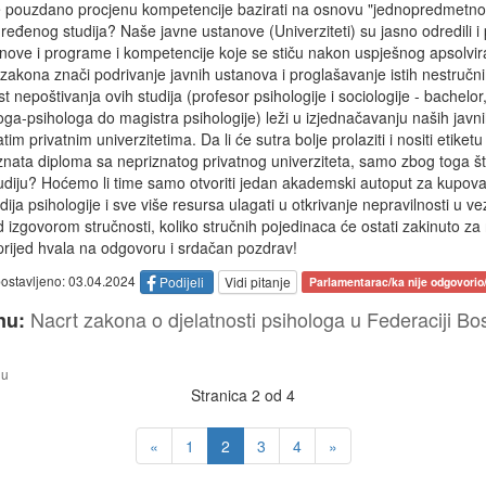
 je pouzdano procjenu kompetencije bazirati na osnovu "jednopredmetnost
eđenog studija? Naše javne ustanove (Univerziteti) su jasno odredili i
anove i programe i kompetencije koje se stiču nakon uspješnog apsolviran
 zakona znači podrivanje javnih ustanova i proglašavanje istih nestruč
 nepoštivanja ovih studija (profesor psihologije i sociologije - bachelor
oga-psihologa do magistra psihologije) leži u izjednačavanju naših javni
im privatnim univerzitetima. Da li će sutra bolje prolaziti i nositi etike
iznata diploma sa nepriznatog privatnog univerziteta, samo zbog toga š
iju? Hoćemo li time samo otvoriti jedan akademski autoput za kupov
ja psihologije i sve više resursa ulagati u otkrivanje nepravilnosti u ve
 izgovorom stručnosti, koliko stručnih pojedinaca će ostati zakinuto za
ijed hvala na odgovoru i srdačan pozdrav!
postavljeno: 03.04.2024
Podijeli
Vidi pitanje
Parlamentarac/ka nije odgovorio/
Nacrt zakona o djelatnosti psihologa u Federaciji Bo
nu:
nu
Stranica 2 od 4
«
1
2
3
4
»