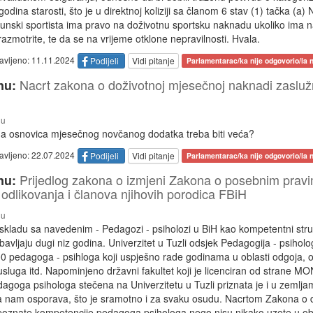
odina starosti, što je u direktnoj koliziji sa članom 6 stav (1) tačka (a
unski sportista ima pravo na doživotnu sportsku naknadu ukoliko ima 
razmotrite, te da se na vrijeme otklone nepravilnosti. Hvala.
tavljeno: 11.11.2024
Podijeli
Vidi pitanje
Parlamentarac/ka nije odgovorio/la n
Nacrt zakona o doživotnoj mjesečnoj naknadi zasluž
nu:
nu
da osnovica mjesečnog novčanog dodatka treba biti veća?
tavljeno: 22.07.2024
Podijeli
Vidi pitanje
Parlamentarac/ka nije odgovorio/la n
Prijedlog zakona o izmjeni Zakona o posebnim pravi
nu:
i odlikovanja i članova njihovih porodica FBiH
nu
skladu sa navedenim - Pedagozi - psiholozi u BiH kao kompetentni stru
bavljaju dugi niz godina. Univerzitet u Tuzli odsjek Pedagogija - psiholo
000 pedagoga - psihloga koji uspješno rade godinama u oblasti odgoja, 
 usluga itd. Napominjeno državni fakultet koji je licenciran od strane 
goga psihologa stečena na Univerzitetu u Tuzli priznata je i u zemlja
va nam osporava, što je sramotno i za svaku osudu. Nacrtom Zakona o d
oznate kompetencije pedagoga psihologa nego nisu nikako uzete u obz