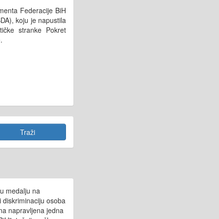
menta Federacije BiH
A), koju je napustila
tičke stranke Pokret
.
enu medalju na
 diskriminaciju osoba
ona napravljena jedna