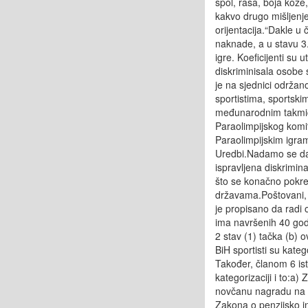
spol, rasa, boja kože, e
kakvo drugo mišljenje,
orijentacija.“Dakle u
naknade, a u stavu 3.
igre. Koeficijenti su 
diskriminisala osobe
je na sjednici održan
sportistima, sportski
međunarodnim takmičen
Paraolimpijskog komi
Paraolimpijskim igram
Uredbi.Nadamo se da 
ispravljena diskrimi
što se konačno pokre
državama.Poštovani, 
je propisano da radi 
ima navršenih 40 godi
2 stav (1) tačka (b) 
BiH sportisti su kat
Također, članom 6 ist
kategorizaciji i to:a)
novčanu nagradu na g
Zakona o penzijsko in