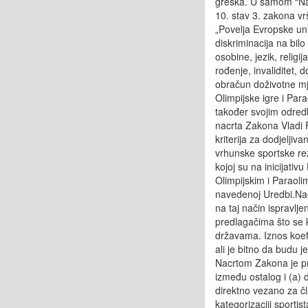
greška. U samom “Nac
10. stav 3. zakona vr
„Povelja Evropske uni
diskriminacija na bilo
osobine, jezik, religij
rođenje, invaliditet, 
obračun doživotne mje
Olimpijske igre i Para
također svojim odred
nacrta Zakona Vladi F
kriterija za dodjelji
vrhunske sportske rez
kojoj su na inicijati
Olimpijskim i Paraoli
navedenoj Uredbi.Na
na taj način ispravlj
predlagačima što se 
državama. Iznos koefic
ali je bitno da budu 
Nacrtom Zakona je pr
između ostalog i (a) 
direktno vezano za čl
kategorizaciji sporti