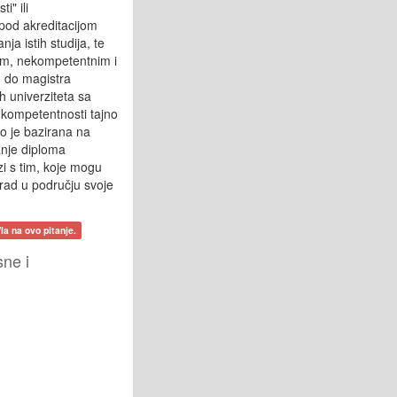
i" ili
 pod akreditacijom
ja istih studija, te
nim, nekompetentnim i
, do magistra
h univerziteta sa
tu kompetentnosti tajno
to je bazirana na
anje diploma
zi s tim, koje mogu
 rad u području svoje
la na ovo pitanje.
sne i