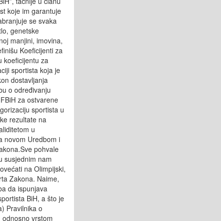
H”, tačnije u članu
ost koje im garantuje
Zabranjuje se svaka
etlo, genetske
lnoj manjini, imovina,
finišu Koeficijenti za
 koeficijentu za
iji sportista koja je
on dostavljanja
dbu o određivanju
z FBiH za ostvarene
orizaciju sportista u
ke rezultate na
aliditetom u
sa novom Uredbom i
 Zakona.Sve pohvale
 u susjednim nam
povećati na Olimpijski,
acrta Zakona. Naime,
ba da ispunjava
portista BiH, a što je
) Pravilnika o
a, odnosno vrstom