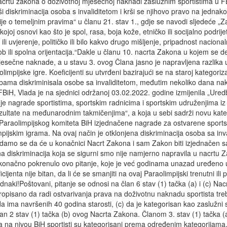
rtu zakona o doživotnoj mjesečnoj naknadi zaslužnim sportistima u FBi
ši diskriminacija osoba s invaliditetom i krši se njihovo pravo na jednak
je o temeljnim pravima“ u članu 21. stav 1., gdje se navodi sljedeće „
 kojoj osnovi kao što je spol, rasa, boja kože, etničko ili socijalno podrij
a ili uvjerenje, političko ili bilo kakvo drugo mišljenje, pripadnost naciona
dob ili spolna orijentacija.“Dakle u članu 10. nacrta Zakona u kojem se de
sečne naknade, a u stavu 3. ovog Člana jasno je napravljena razlika u
olimpijske igre. Koeficijenti su utvrđeni bazirajući se na staroj kategorizac
bama diskriminisala osobe sa invaliditetom, međutim nekoliko dana nak
BiH, Vlada je na sjednici održanoj 03.02.2022. godine izmijenila „Ure
vanje nagrade sportistima, sportskim radnicima i sportskim udruženjima i
ultate na međunarodnim takmičenjima“, a koja u sebi sadrži novu kateg
vu Paraolimpijskog komiteta BiH izjednačene nagrade za ostvarene sports
mpijskim igrama. Na ovaj način je otklonjena diskriminacija osoba sa inv
damo se da će u konačnici Nacrt Zakona i sam Zakon biti izjednačen 
ena diskriminacija koja se sigurni smo nije namjerno napravila u nacrtu
konačno pokrenulo ovo pitanje, koje je već godinama unazad uređeno
ijenta nije bitan, da li će se smanjiti na ovaj Paraolimpijski trenutni ili 
jednaki!Poštovani, pitanje se odnosi na član 6 stav (1) tačka (a) i (c) N
opisano da radi ostvarivanja prava na doživotnu naknadu sportista tre
da ima navršenih 40 godina starosti, (c) da je kategorisan kao zaslužni s
an 2 stav (1) tačka (b) ovog Nacrta Zakona. Članom 3. stav (1) tačka (a
sta na nivou BiH sportisti su kategorisani prema određenim kategorijam