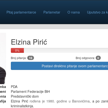
Pitaj parlamentarce
Parlametar
O nama
Uputstvo za k
Elzina Pirić
0%
Broj pitanja:
16
Broj odgovora:
0
Postavi direktno pitanje ovom parlamentar
anka
PDA
ment
Parlament Federacije BiH
enta
Predstavnički dom
fija
Elzina Pirić
rođena je 1980. godine u Banovićima
, a po zani
kriminalistkinja.