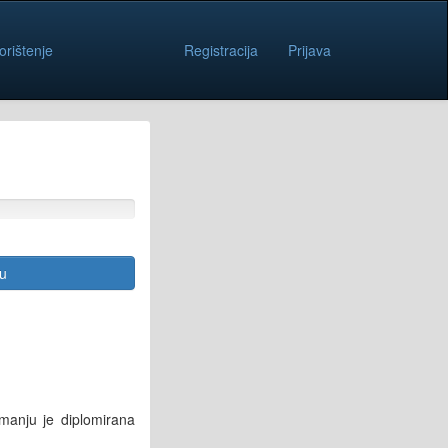
orištenje
Registracija
Prijava
cu
manju je diplomirana