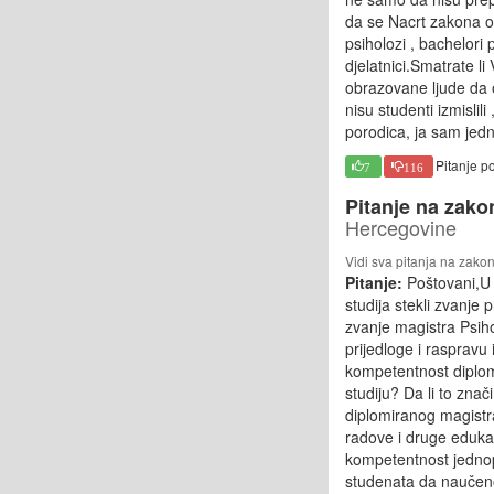
da se Nacrt zakona o 
psiholozi , bachelori
djelatnici.Smatrate l
obrazovane ljude da od
nisu studenti izmislil
porodica, ja sam jed
Pitanje p
7
116
Pitanje na zako
Hercegovine
Vidi sva pitanja na zako
Pitanje:
Poštovani,U 
studija stekli zvanje 
zvanje magistra Psiho
prijedloge i raspravu
kompetentnost diplom
studiju? Da li to znač
diplomiranog magistra
radove i druge edukac
kompetentnost jednop
studenata da naučeno