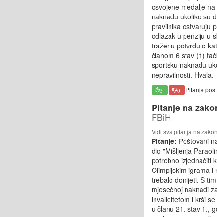
osvojene medalje na t
naknadu ukoliko su dob
pravilnika ostvaruju
odlazak u penziju u 
traženu potvrdu o kate
članom 6 stav (1) ta
sportsku naknadu ukol
nepravilnosti. Hvala.
Pitanje pos
3
0
Pitanje na zako
FBiH
Vidi sva pitanja na zako
Pitanje:
Poštovani nad
dio "Mišljenja Parao
potrebno izjednačiti
Olimpijskim igrama i n
trebalo donijeti. S 
mjesečnoj naknadi zas
invaliditetom i krši 
u članu 21. stav 1., g