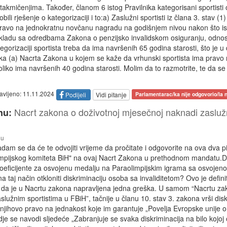
akmičenjima. Također, članom 6 istog Pravilnika kategorisani sportisti
ili rješenje o kategorizaciji i to:a) Zaslužni sportisti iz člana 3. stav (1
 pravo na jednokratnu novčanu nagradu na godišnjem nivou nakon što i
skladu sa odredbama Zakona o penzijsko invalidskom osiguranju, odnosn
gorizaciji sportista treba da ima navršenih 65 godina starosti, što je u di
čka (a) Nacrta Zakona u kojem se kaže da vrhunski sportista ima pravo
iko ima navršenih 40 godina starosti. Molim da to razmotrite, te da se
tavljeno: 11.11.2024
Podijeli
Vidi pitanje
Parlamentarac/ka nije odgovorio/la n
Nacrt zakona o doživotnoj mjesečnoj naknadi zasluž
nu:
nu
am se da će te odvojiti vrijeme da pročitate i odgovorite na ova dva p
limpijskog komiteta BiH" na ovaj Nacrt Zakona u prethodnom mandatu.Da 
 koeficijente za osvojenu medalju na Paraolimpijskim igrama sa osvoje
a taj način otkloniti diskriminaciju osoba sa invaliditetom? Ovo je defin
tim da je u Nacrtu zakona napravljena jedna greška. U samom “Nacrtu za
lužnim sportistima u FBiH”, tačnije u članu 10. stav 3. zakona vrši dis
se njihovo pravo na jednakost koje im garantuje „Povelja Evropske unije 
dje se navodi sljedeće „Zabranjuje se svaka diskriminacija na bilo kojoj 