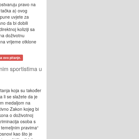
 ostvaruju pravo na
) tačka a) ovog
spune uvjete za
o da bi dobili
rektnoj koliziji sa
 na doživotnu
 na vrijeme otklone
a ovo pitanje.
nim sportistima u
itanja koja su također
li se slažete da je
nom medaljom na
itivno Zakon kojeg bi
kona o doživotnoj
kriminacija osoba s
o temeljnim pravima“
osnovi kao što je