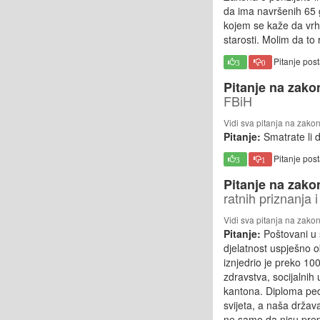
da ima navršenih 65 g
kojem se kaže da vrh
starosti. Molim da to 
Pitanje pos
3
0
Pitanje na zako
FBiH
Vidi sva pitanja na zako
Pitanje:
Smatrate li 
Pitanje pos
3
1
Pitanje na zako
ratnih priznanja 
Vidi sva pitanja na zako
Pitanje:
Poštovani u 
djelatnost uspješno o
iznjedrio je preko 1
zdravstva, socijalnih
kantona. Diploma peda
svijeta, a naša drža
ne samo da nisu prep