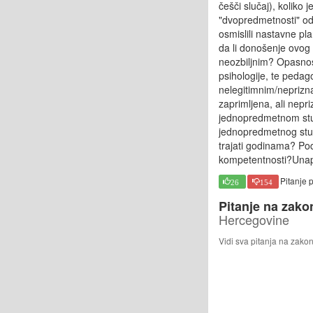
češči slučaj), koliko
"dvopredmetnosti" odr
osmislili nastavne pl
da li donošenje ovog
neozbiljnim? Opasnost
psihologije, te pedag
nelegitimnim/nepriznat
zaprimljena, ali nepr
jednopredmetnom stud
jednopredmetnog studi
trajati godinama? Pod
kompetentnosti?Unapr
Pitanje 
26
154
Pitanje na zako
Hercegovine
Vidi sva pitanja na zako