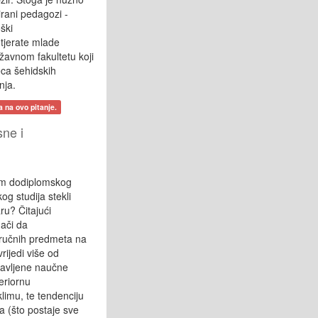
irani pedagozi -
ški
 tjerate mlade
ržavnom fakultetu koji
jeca šehidskih
nja.
a na ovo pitanje.
sne i
kom dodiplomskog
og studija stekli
ru? Čitajući
nači da
tručnih predmeta na
rijedi više od
bjavljene naučne
eriornu
imu, te tendenciju
 (što postaje sve