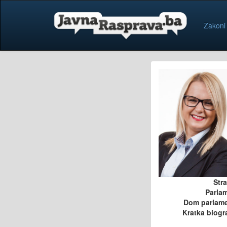
Zakoni
Str
Parla
Dom parlam
Kratka biogra