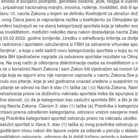
tničko ili socijalno podrijetlo, genetske osobine, jezik, religija ili uvjerenj
 pripadnost nacionalnoj manjini, imovina, rođenje, invaliditet, dob ili s
 članu 10. nacrta Zakona u kojem se definišu Koeficijenti za obračun d
 ovog Člana jasno je napravljena razlika u koeficijentu za Olimpijske ig
utvrđeni bazirajući se na staroj kategorizaciji sportista koja je također 
 sa invaliditetom, međutim nekoliko dana nakon dostavljanja nacrta Zak
oj 03.02.2022. godine izmijenila „Uredbu o određivanju kriterija za dodj
m radnicima i sportskim udruženjima iz FBiH za ostvarene vrhunske spo
jima“, a koja u sebi sadrži novu kategorizaciju sportista u kojoj su na 
teta BiH izjednačene nagrade za ostvarene sportske rezultate na Olimpi
a. Na ovaj način je otklonjena diskriminacija osoba sa invaliditetom u
će u konačnici Nacrt Zakona i sam Zakon biti izjednačen sa novom Ur
nacija koja se sigurni smo nije namjerno napravila u nacrtu Zakona.Sve
nulo ovo pitanje, koje je već godinama unazad uređeno u susjednim 
pitanje se odnosi na član 6 stav (1) tačka (a) i (c) Nacrta Zakona. N
ostvarivanja prava na doživotnu naknadu sportista treba da ispunjava i
na starosti, (c) da je kategorisan kao zaslužni sportista BiH, a što je d
ovog Nacrta Zakona. Članom 3. stav (1) tačka (a) Pravilnika o kategorizac
egorisani prema određenim kategorijama, odnosno vrstom osvojene meda
og Pravilnika kategorisani sportisti ostvaruju pravo na naknadu ukoliko 
 Zaslužni sportisti iz člana 3. stav (1) tačka a) ovog pravilnika ostvaruju
odišnjem nivou nakon što ispune uvjete za odlazak u penziju u skla
validskom osiguranju, odnosno da bi dobili traženu potvrdu o kategoriza