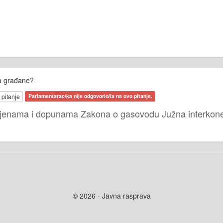
za građane?
 pitanje
Parlamentarac/ka nije odgovorio/la na ovo pitanje.
mjenama i dopunama Zakona o gasovodu Južna interkonek
© 2026 - Javna rasprava