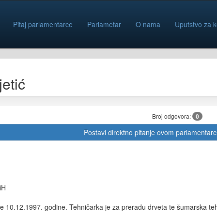
Pitaj parlamentarce
Parlametar
O nama
Uputstvo za k
etić
Broj odgovora:
0
Postavi direktno pitanje ovom parlamentar
iH
e 10.12.1997. godine.
Tehničarka je za preradu drveta te
šumarska tehn