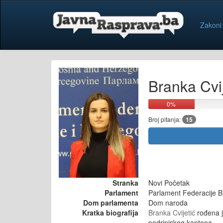
Zakoni
Branka Cvij
0%
Broj pitanja:
15
Stranka
Novi Početak
Parlament
Parlament Federacije B
Dom parlamenta
Dom naroda
Kratka biografija
Branka Cvijetić
rođena j
podrinjskog kantona.