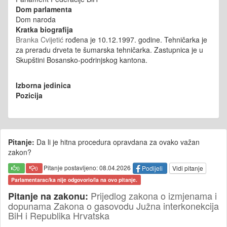
Dom parlamenta
Dom naroda
Kratka biografija
Branka Cvijetić
rođena je 10.12.1997. godine.
Tehničarka je
za preradu drveta te
šumarska tehničarka. Zastupnica je u
Skupštini Bosansko-podrinjskog kantona.
Izborna jedinica
Pozicija
Pitanje:
Da li je hitna procedura opravdana za ovako važan
zakon?
Pitanje postavljeno: 08.04.2026
Podijeli
Vidi pitanje
0
0
Parlamentarac/ka nije odgovorio/la na ovo pitanje.
Prijedlog zakona o izmjenama i
Pitanje na zakonu:
dopunama Zakona o gasovodu Južna interkonekcija
BiH i Republika Hrvatska