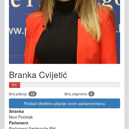
Branka Cvijetić
0%
Broj pitanja:
15
Broj odgovora:
0
Postavi direktno pitanje ovom parlamentarcu
Stranka
Novi Početak
Parlament
Parlament Federacije BiH