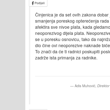
Podijeli
Činjenica je da set ovih zakona dobar 
smanjenja poreskog opterećenja rada 
afektira sve nivoe plata, kada gledam
neoporezivog dijela plata. Neoporeziv
se u poresku osnovicu, tako da najniža
dio čine ovi neoporezive naknade biće
To znači da će ti radnici poskupiti po
zadrže ista primanja za radnike.
Adis Muhović,
Direkto