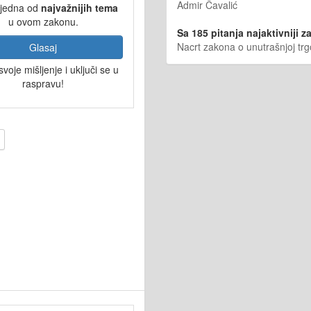
Admir Čavalić
 jedna od
najvažnijih tema
u ovom zakonu.
Sa 185 pitanja najaktivniji za
Nacrt zakona o unutrašnjoj trg
Glasaj
svoje mišljenje i uključi se u
raspravu!