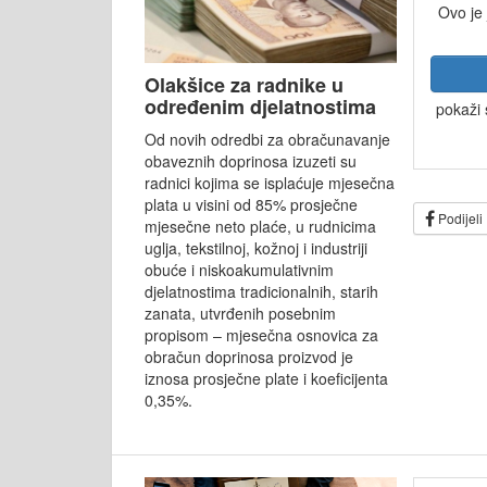
Ovo je
Olakšice za radnike u
određenim djelatnostima
pokaži 
Od novih odredbi za obračunavanje
obaveznih doprinosa izuzeti su
radnici kojima se isplaćuje mjesečna
plata u visini od 85% prosječne
Podijeli
mjesečne neto plaće, u rudnicima
uglja, tekstilnoj, kožnoj i industriji
obuće i niskoakumulativnim
djelatnostima tradicionalnih, starih
zanata, utvrđenih posebnim
propisom – mjesečna osnovica za
obračun doprinosa proizvod je
iznosa prosječne plate i koeficijenta
0,35%.