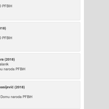
D PFBIH
018)
D PFBIH
ra (2018)
slanik
mu naroda PFBiH
asijević (2018)
u Domu naroda PFBiH