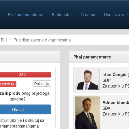
Pitaj parlamentarce
Parlametar
O nama
Uputstvo za k
 BiH
Prijedlog zakona o doprinosima
Pitaj parlamentarce
Irfan Čengić 
88%
SDP
Detaljnije
Protiv: 84
Zastupnik u P
za
ili
protiv
ovog prijedloga
zakona?
Adnan Efendi
SDA
Glasaj
Zastupnik u P
stavi pitanje
i diskutuj sa
arlamentarcima/kama