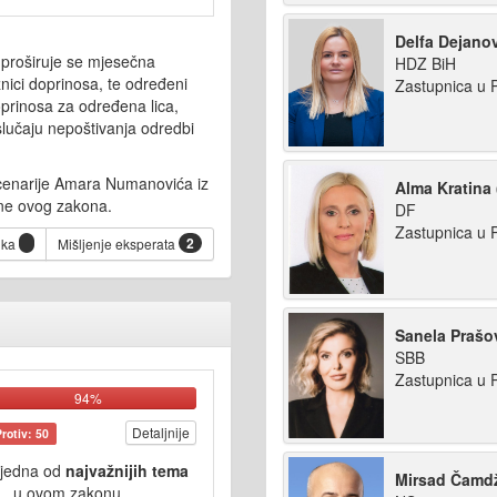
Delfa Dejanov
proširuje se mjesečna
HDZ BiH
ici doprinosa, te određeni
Zastupnica u
oprinosa za određena lica,
slučaju nepoštivanja odredbi
e scenarije Amara Numanovića iz
Alma Kratina 
jene ovog zakona.
DF
Zastupnica u
2
ika
Mišljenje eksperata
Sanela Prašo
SBB
Zastupnica u
94%
Detaljnije
Protiv: 50
 jedna od
najvažnijih tema
Mirsad Čamdž
u ovom zakonu.