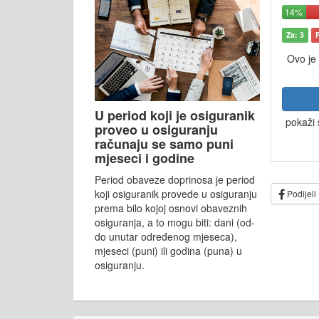
14%
Za: 3
Ovo je
U period koji je osiguranik
pokaži 
proveo u osiguranju
računaju se samo puni
mjeseci i godine
Period obaveze doprinosa je period
koji osiguranik provede u osiguranju
Podijeli
prema bilo kojoj osnovi obaveznih
osiguranja, a to mogu biti: dani (od-
do unutar određenog mjeseca),
mjeseci (puni) ili godina (puna) u
osiguranju.