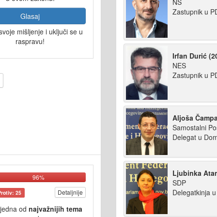
NS
Zastupnik u P
Glasaj
svoje mišljenje i uključi se u
raspravu!
Irfan Durić (2
NES
Zastupnik u P
Aljoša Čampa
Samostalni Po
Delegat u Do
Ljubinka Atan
96%
SDP
Delegatkinja 
Detaljnije
Protiv: 25
 jedna od
najvažnijih tema