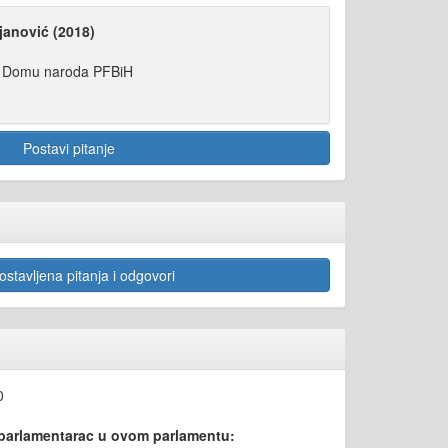
anović (2018)
u Domu naroda PFBiH
Postavi pitanje
stavljena pitanja i odgovori
0
 parlamentarac u ovom parlamentu: