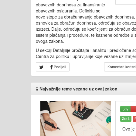
obaveznih doprinosa za finansiranje
obaveznih osiguranja. Definišu se
nove stope za obračunavanje obaveznih doprinosa, 
osnovica za obračun doprinosa, određuju se obavezn
izuzeci. Dalje, određuju se koeficijenti za obračun d
sistem plaćanja i procedure, te kaznene odredbe u 
ovoga zakona.
U sekciji Detaljnije pročitajte i analizu i predložen
Centra za politiku i upravljanje koje vezane uz izm
Podijeli
Komentari korisn
Najvažnije teme vezane uz ovaj zakon
6%
Za: 3
Ovo je