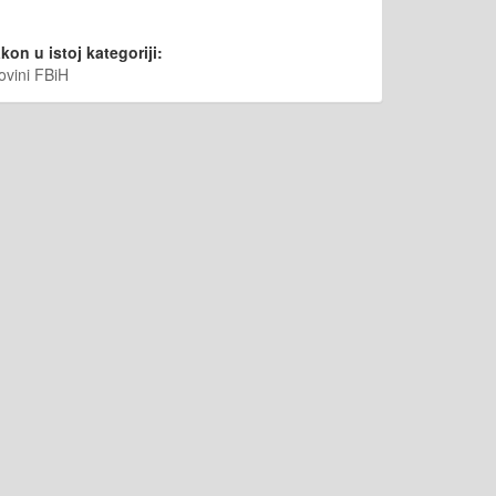
kon u istoj kategoriji:
ovini FBiH