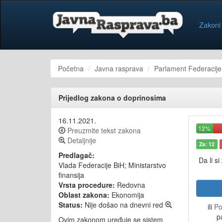
Zakoni
Početna
Javna rasprava
Parlament Federacije
Prijedlog zakona o doprinosima
16.11.2021.
12%
Preuzmite tekst zakona
Detaljnije
Za: 12
Predlagač:
Da li si
Vlada Federacije BiH; Ministarstvo
finansija
Vrsta procedure:
Redovna
Oblast zakona:
Ekonomija
Status:
Nije došao na dnevni red
ili
Po
p
Ovim zakonom uređuje se sistem