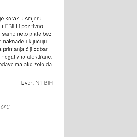
je korak u smjeru
u FBiH i pozitivno
o samo neto plate bez
e naknade uključuju
 primanja čiji dobar
 negativno afektirane.
slodavcima ako žele da
Izvor:
N1 BiH
r CPU