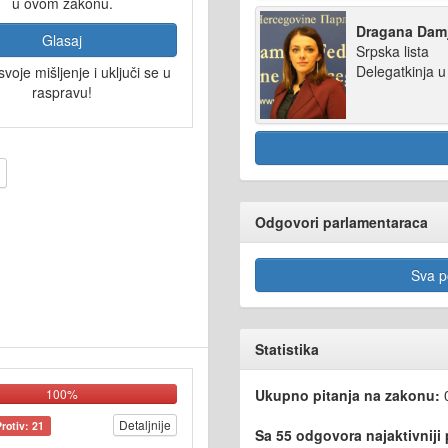
u ovom zakonu.
Dragana Damj
Glasaj
Srpska lista
Delegatkinja 
svoje mišljenje i uključi se u
raspravu!
Odgovori parlamentaraca
Sva po
Statistika
100%
Ukupno pitanja na zakonu:
Detaljnije
Protiv: 21
Sa 55 odgovora najaktivniji