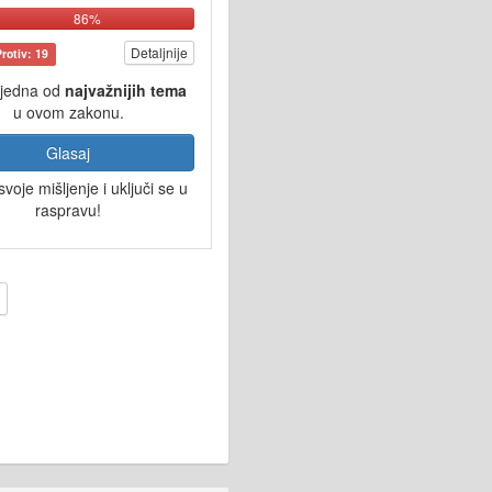
86%
Detaljnije
Protiv: 19
 jedna od
najvažnijih tema
u ovom zakonu.
Glasaj
svoje mišljenje i uključi se u
raspravu!