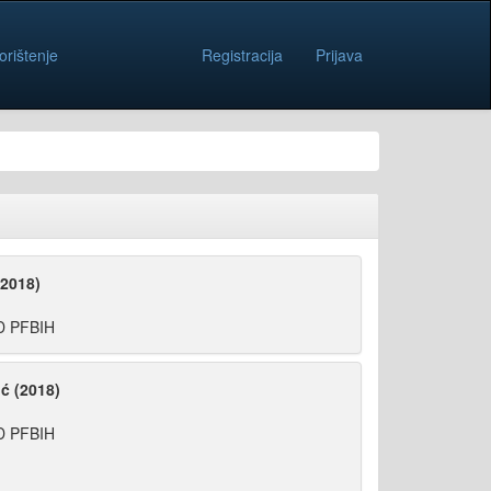
orištenje
Registracija
Prijava
(2018)
D PFBIH
ć (2018)
D PFBIH