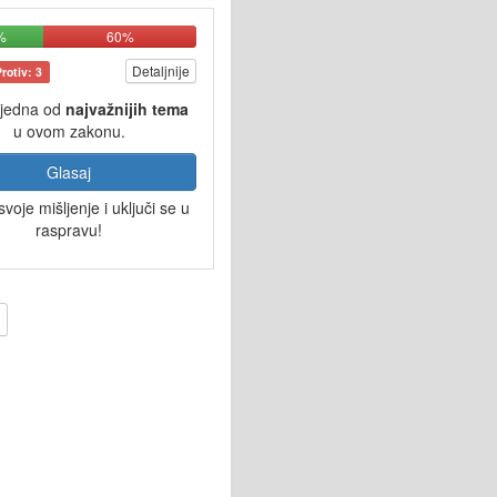
%
60%
Detaljnije
Protiv: 3
 jedna od
najvažnijih tema
u ovom zakonu.
Glasaj
svoje mišljenje i uključi se u
raspravu!