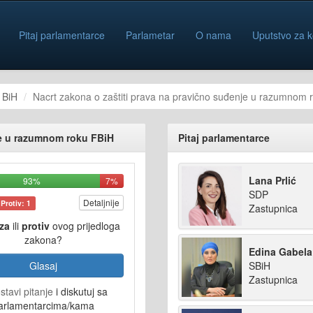
Pitaj parlamentarce
Parlametar
O nama
Uputstvo za k
 BiH
Nacrt zakona o zaštiti prava na pravično suđenje u razumnom 
je u razumnom roku FBiH
Pitaj parlamentarce
Lana Prlić
93%
7%
SDP
Detaljnije
Protiv: 1
Zastupnica
za
ili
protiv
ovog prijedloga
zakona?
Edina Gabela
SBiH
Glasaj
Zastupnica
stavi pitanje
i diskutuj sa
arlamentarcima/kama