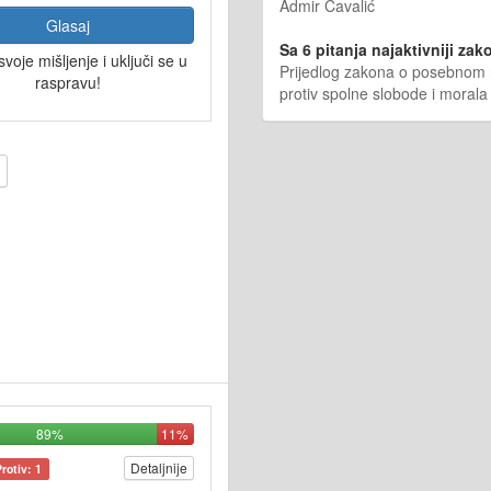
Admir Čavalić
Glasaj
Sa 6 pitanja najaktivniji zako
svoje mišljenje i uključi se u
Prijedlog zakona o posebnom r
raspravu!
protiv spolne slobode i morala
89%
11%
Detaljnije
Protiv: 1