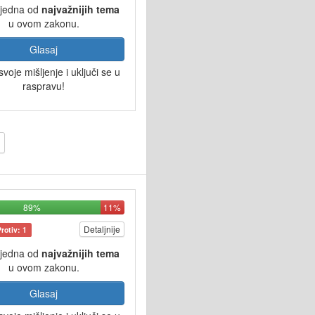
 jedna od
najvažnijih tema
u ovom zakonu.
Glasaj
svoje mišljenje i uključi se u
raspravu!
89%
11%
Detaljnije
Protiv: 1
 jedna od
najvažnijih tema
u ovom zakonu.
Glasaj