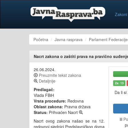
Zakoni
Početna
Javna rasprava
Parlament Federacije
Nacrt zakona o zaštiti prava na pravično suđen
26.06.2024.
Preuzmite tekst zakona
Detaljnije
Za: 13
Predlagač:
Da li si
Vlada FBiH
Vrsta procedure:
Redovna
Oblast zakona:
Pravna država
Status:
Prihvaćen Nacrt
ili
Po
Nacrt ovog zakona našao se na 12.
p
redovnoj sjednici Predstavničkog doma