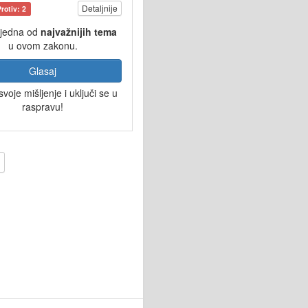
Detaljnije
Protiv: 2
 jedna od
najvažnijih tema
u ovom zakonu.
Glasaj
svoje mišljenje i uključi se u
raspravu!