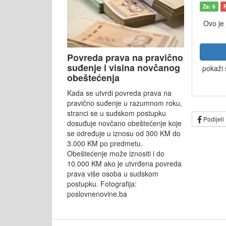
Za: 6
Ovo je
Povreda prava na pravično
suđenje i visina novčanog
pokaži 
obeštećenja
Kada se utvrdi povreda prava na
pravično suđenje u razumnom roku,
stranci se u sudskom postupku
Podijeli
dosuđuje novčano obeštećenje koje
se određuje u iznosu od 300 KM do
3.000 KM po predmetu.
Obeštećenje može iznositi i do
10.000 KM ako je utvrđena povreda
prava više osoba u sudskom
postupku. Fotografija:
poslovnenovine.ba