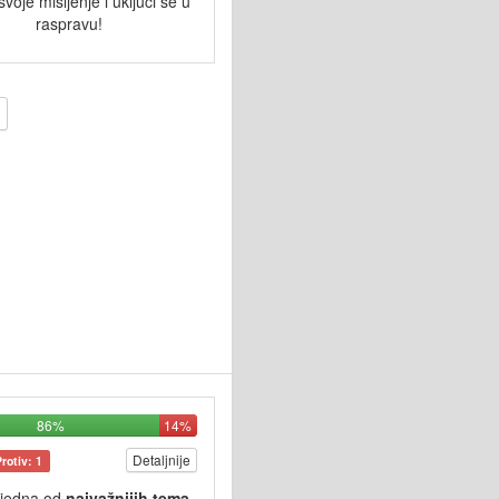
svoje mišljenje i uključi se u
raspravu!
86%
14%
Detaljnije
Protiv: 1
 jedna od
najvažnijih tema