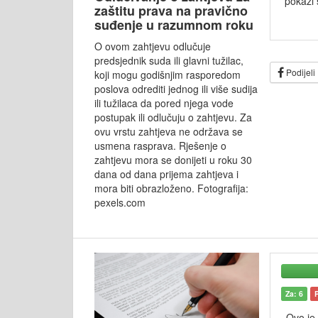
pokaži 
zaštitu prava na pravično
suđenje u razumnom roku
O ovom zahtjevu odlučuje
predsjednik suda ili glavni tužilac,
Podijeli
koji mogu godišnjim rasporedom
poslova odrediti jednog ili više sudija
ili tužilaca da pored njega vode
postupak ili odlučuju o zahtjevu. Za
ovu vrstu zahtjeva ne održava se
usmena rasprava. Rješenje o
zahtjevu mora se donijeti u roku 30
dana od dana prijema zahtjeva i
mora biti obrazloženo. Fotografija:
pexels.com
Za: 6
Ovo je