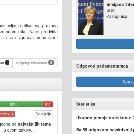
Smiljana Vite
SDA
Zastupnica
ostavljanja efikasnog pravnog
razumnom roku. Nacrt predviđa
kojim se osigurava mehanizam
0
ika
Mišljenje eksperata
Odgovori parlamentaraca
Sva po
Statistika
92%
8%
Detaljnije
Protiv: 1
Ukupno pitanja na zakonu:
 jedna od
najvažnijih tema
Sa 55 odgovora najaktivniji
u ovom zakonu.