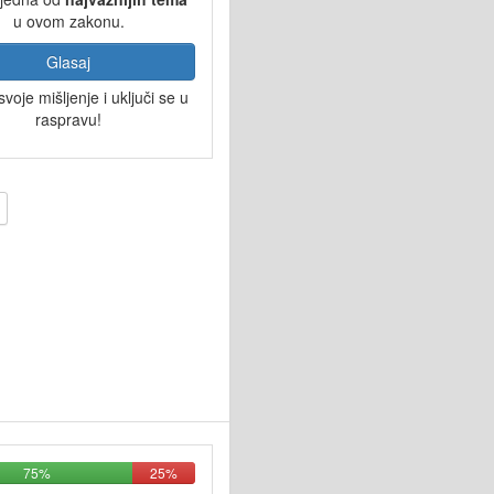
u ovom zakonu.
Glasaj
svoje mišljenje i uključi se u
raspravu!
75%
25%