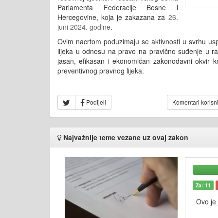
Parlamenta Federacije Bosne i
Hercegovine, koja je zakazana za
26.
juni 2024. godine
.
Ovim nacrtom poduzimaju se aktivnosti u svrhu usp
lijeka u odnosu na pravo na pravično suđenje u 
jasan, efikasan i ekonomičan zakonodavni okvir 
preventivnog pravnog lijeka.
Podijeli
Komentari korisn
Najvažnije teme vezane uz ovaj zakon
Za: 11
Ovo je