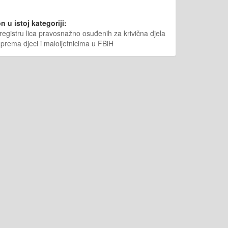
n u istoj kategoriji:
egistru lica pravosnažno osuđenih za krivična djela
 prema djeci i maloljetnicima u FBiH