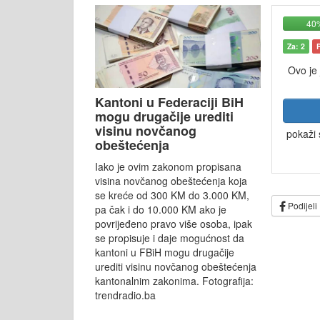
40
Za: 2
Ovo je
Kantoni u Federaciji BiH
mogu drugačije urediti
visinu novčanog
pokaži 
obeštećenja
Iako je ovim zakonom propisana
visina novčanog obeštećenja koja
se kreće od 300 KM do 3.000 KM,
Podijeli
pa čak i do 10.000 KM ako je
povrijeđeno pravo više osoba, ipak
se propisuje i daje mogućnost da
kantoni u FBiH mogu drugačije
urediti visinu novčanog obeštećenja
kantonalnim zakonima. Fotografija:
trendradio.ba