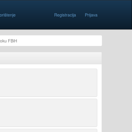
orištenje
Registracija
Prijava
roku FBiH