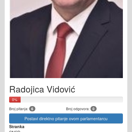
Radojica Vidović
0%
Broj pitanja:
6
Broj odgovora:
0
Postavi direktno pitanje ovom parlamentarcu
Stranka