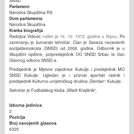
SNSD
Parlament
Narodna Skupština RS
Dom parlamenta
Narodna Skupština
Kratka biografija
Radojica Vidović
rođen je 16. 10. 1972. godine u Srpcu
. Po
zanimanju je šumarski tehničar. Član je Saveza nezavisnih
socijaldemokrata (SNSD) od 2006. godine. Odbornik je u
Skupštini opštine, potpredsjednik OO SNSD Srbac te član
Glavnog odbora SNSD-a.
Predsjednik je Mjesne zajednice Kukulje i predsjednik MO
SNSD Kukulje. Ugledan je i priznat sportski radnik i
predsjednik Kulturno-umjetničkog društva „Đerdan“ Kukulje.
Sekretar je Fudbalskog kluba „Mladi Krajišnik“.
Izborna jedinica
2
Pozicija
Broj osvojenih glasova
6325