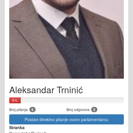
Aleksandar Trninić
0%
Broj pitanja:
6
Broj odgovora:
0
Postavi direktno pitanje ovom parlamentarcu
Stranka