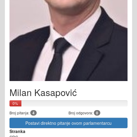
Milan Kasapović
0%
Broj pitanja:
4
Broj odgovora:
0
Postavi direktno pitanje ovom parlamentarcu
Stranka