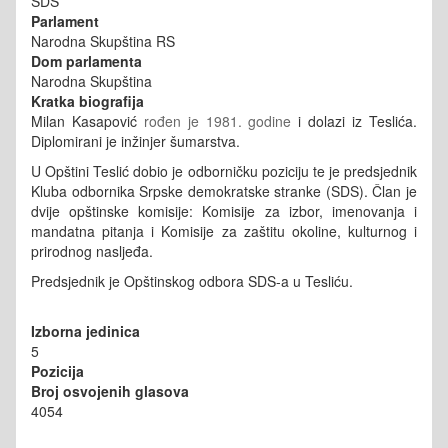
SDS
Parlament
Narodna Skupština RS
Dom parlamenta
Narodna Skupština
Kratka biografija
Milan Kasapović
rođen je 1981. godine
i dolazi iz Teslića.
Diplomirani je inžinjer šumarstva.
U Opštini Teslić dobio je odborničku poziciju te je predsjednik
Kluba odbornika Srpske demokratske stranke (SDS). Član je
dvije opštinske komisije: Komisije za izbor, imenovanja i
mandatna pitanja i Komisije za zaštitu okoline, kulturnog i
prirodnog nasljeđa.
Predsjednik je Opštinskog odbora SDS-a u Tesliću.
Izborna jedinica
5
Pozicija
Broj osvojenih glasova
4054