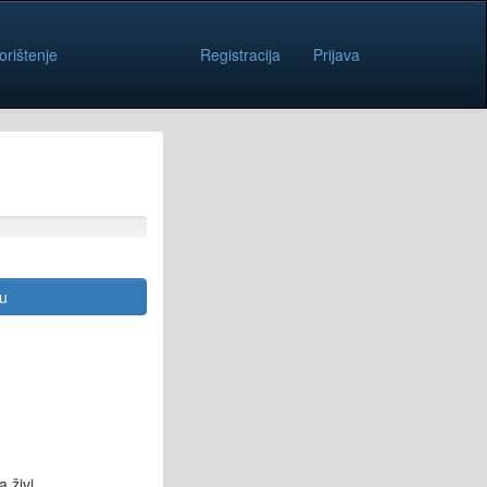
orištenje
Registracija
Prijava
cu
a živi.