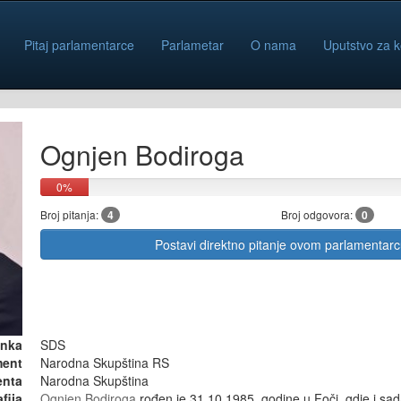
Pitaj parlamentarce
Parlametar
O nama
Uputstvo za k
Ognjen Bodiroga
0%
Broj pitanja:
4
Broj odgovora:
0
Postavi direktno pitanje ovom parlamentar
anka
SDS
ment
Narodna Skupština RS
enta
Narodna Skupština
fija
Ognjen Bodiroga
rođen je 31.10.1985. godine u Foči, gdje i sad