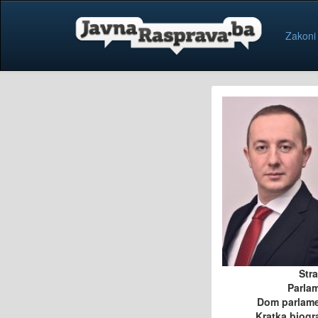
Zakoni
Str
Parla
Dom parlam
Kratka biogra