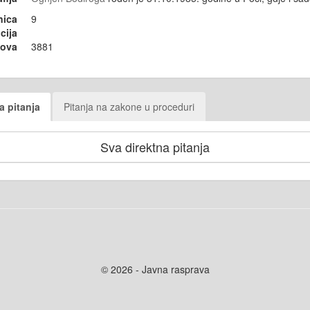
nica
9
cija
sova
3881
a pitanja
Pitanja na zakone u proceduri
Sva direktna pitanja
© 2026 - Javna rasprava