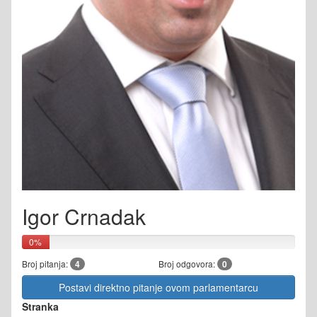
Igor Crnadak
0%
Broj pitanja:
4
Broj odgovora:
0
Postavi direktno pitanje ovom parlamentarcu
Stranka