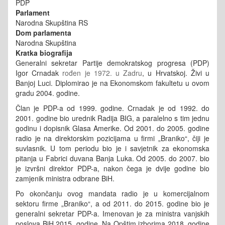
PDP
Parlament
Narodna Skupština RS
Dom parlamenta
Narodna Skupština
Kratka biografija
Generalni sekretar Partije demokratskog progresa (PDP)
Igor Crnadak
rođen je 1972. u Zadru
, u Hrvatskoj. Živi u
Banjoj Luci. Diplomirao je na Ekonomskom fakultetu u ovom
gradu 2004. godine.
Član je PDP-a od 1999. godine. Crnadak je od 1992. do
2001. godine bio urednik Radija BIG, a paralelno s tim jednu
godinu i dopisnik Glasa Amerike. Od 2001. do 2005. godine
radio je na direktorskim pozicijama u firmi „Braniko“, čiji je
suvlasnik. U tom periodu bio je i savjetnik za ekonomska
pitanja u Fabrici duvana Banja Luka. Od 2005. do 2007. bio
je izvršni direktor PDP-a, nakon čega je dvije godine bio
zamjenik ministra odbrane BiH.
Po okončanju ovog mandata radio je u komercijalnom
sektoru firme „Braniko“, a od 2011. do 2015. godine bio je
generalni sekretar PDP-a. Imenovan je za ministra vanjskih
poslova BiH 2015. godine. Na Opštim izborima 2018. godine