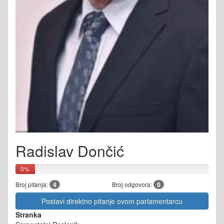
Radislav Dončić
0%
Broj pitanja:
4
Broj odgovora:
0
Postavi direktno pitanje ovom parlamentarcu
Stranka