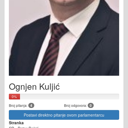
Ognjen Kuljić
0%
Broj pitanja:
4
Broj odgovora:
0
Postavi direktno pitanje ovom parlamentarcu
Stranka